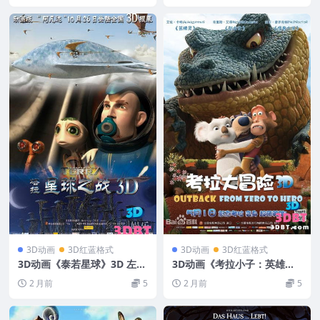
3D动画
3D红蓝格式
3D动画
3D红蓝格式
3D动画《泰若星球》3D 左右
3D动画《考拉小子：英雄的
格式 网盘 下载 VR3D动画片
诞生》左右格式3D电影 高清
2 月前
5
2 月前
5
网盘 下载 3DVR下载 中文字
幕