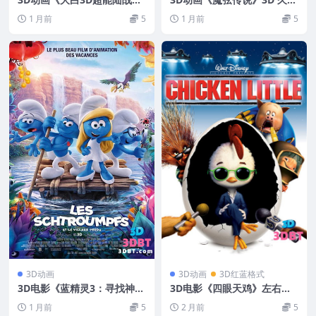
队》3D左右分屏格式 VR电影
与二弦琴 3D左右分屏格式 高
1 月前
5
1 月前
5
网盘 下载 迪斯尼动画
清网盘 下载
3D动画
3D动画
3D红蓝格式
3D电影《蓝精灵3：寻找神秘
3D电影《四眼天鸡》左右格
村》3D左右分屏格式 高清网
式3D版电影 高清网盘 下载 3
1 月前
5
2 月前
5
盘下载VR3D动画片
DVR 影视