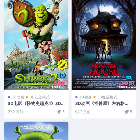
3D动画
3D红蓝格式
3D动画
3D红蓝格式
3D电影《怪物史瑞克4》3D
3D动画《怪兽屋》左右格式3
左右格式 高清网盘 下载 3DV
D版电影 高清网盘下载 左右
2 月前
5
2 月前
5
R影视
分屏3DVR影视