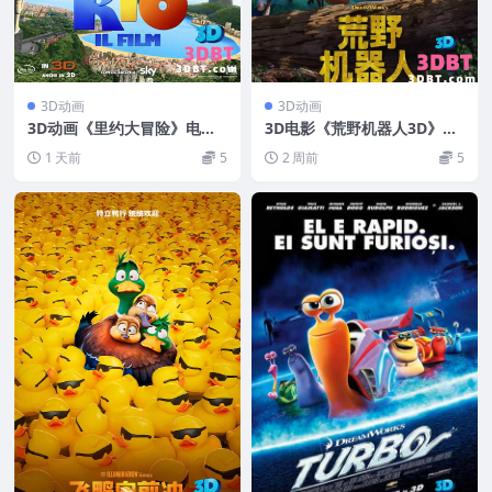
3D动画
3D动画
3D动画《里约大冒险》电影
3D电影《荒野机器人3D》上
下载 左右格式 3D版 蓝光高
下格式 3D动画片VR影视 高
1 天前
5
2 周前
5
清原盘 MKV 网盘下载
清网盘下载