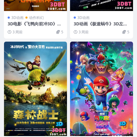
3D动画
动作科幻
3D动画
3D电影《飞鸭向前冲3D》左
3D动画《极速蜗牛》3D左右
右分屏格式 Migration 3D 高
分屏格式 高清 百度网盘下载
3 周前
5
3 周前
5
清 网盘下载
VR动漫