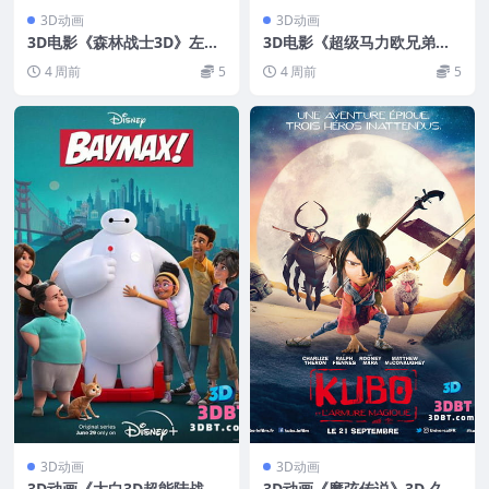
3D动画
3D动画
3D电影《森林战士3D》左右
3D电影《超级马力欧兄弟大
格式 3D电影 高清 下载 中文
电影》3D上下宽屏分屏格式
4 周前
5
4 周前
5
字幕
高清网盘下载
3D动画
3D动画
3D动画《大白3D超能陆战
3D动画《魔弦传说》3D 久保