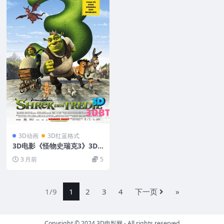
3D动画
3D红蓝格式
3D电影《怪物史瑞克3》3D
左右格式 高清网盘 下载 3DV
3 月前
5
R 影视剧
1/9
1
2
3
4
下一页
»
Copyright © 2024
3D电影网
- All rights reserved