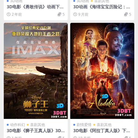
3D动画
3D动画
喜剧其他
3D电影《勇敢传说》动画下载
3D动画《海绵宝宝历险记：海
左右格式3D 高清蓝光原盘 MK
绵出水》3D左右格式 3D海绵
2 年前
5
9 月前
5
V 网盘 下载
宝宝大电影 网盘下载
动作科幻
喜剧其他
剧情爱情
喜剧其他
3D电影《狮子王真人版》3D
3D电影《阿拉丁真人版》下载
电影 下载 左右格式 3D版 百度
左右格式 3D 版 网盘下载