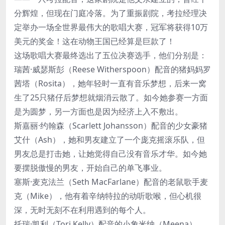
分辉煌，但现在门庭冷落。为了重振剧院，考拉经理决
定举办一场全世界最伟大的歌唱大赛，冠军将获得10万
美元的奖金！这在动物王国已经算是巨款了！
这场歌唱大赛最终选出了五位决赛选手，他们分别是：
瑞茜·威瑟斯彭（Reese Witherspoon）配音的猪妈妈罗
茜塔（Rosita），她年轻时一直有音乐梦想，后来一窝
生了25只猪仔后梦想就烟消云散了。如今她参赛一方面
是为圆梦，另一方面也是因为经济上入不敷出。
斯嘉丽·约翰森（Scarlett Johansson）配音的少女豪猪
艾什（Ash），她和男友建立了一个庞克摇滚乐队，但
男友总是打击她，让她觉得自己没有音乐才华。如今她
要摆脱傲慢的男友，开始自己的单飞事业。
塞斯·麦克法兰（Seth MacFarlane）配音的老鼠歌手麦
克（Mike），他有着辛纳特拉的动听歌喉，但心机很
深，无时无刻不在利用遇到的每个人。
托瑞·凯利（Tori Kelly）配音的小象米纳（Meena），