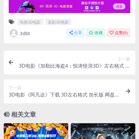
动画3D电影
喜剧3D电影
3dbt
分享
收藏
点赞(
0
)
上一篇
3D电影《加勒比海盗4：惊涛怪浪3D》左右格式 高
清蓝光原盘3D版 网盘+迅雷 下载
下一篇
3D电影《阿凡达》下载 3D左右格式 加长版 网盘下
载
相关文章