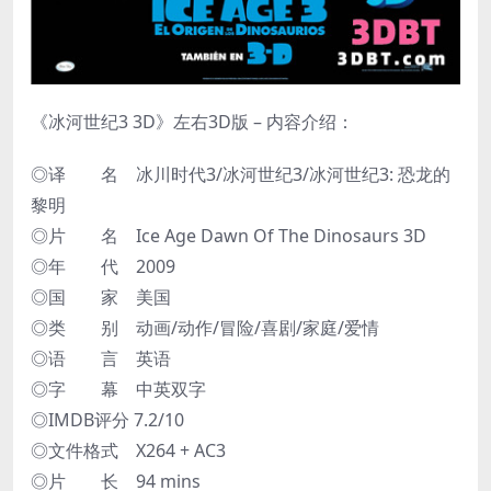
《冰河世纪3 3D》左右3D版 – 内容介绍：
◎译 名 冰川时代3/冰河世纪3/冰河世纪3: 恐龙的
黎明
◎片 名 Ice Age Dawn Of The Dinosaurs 3D
◎年 代 2009
◎国 家 美国
◎类 别 动画/动作/冒险/喜剧/家庭/爱情
◎语 言 英语
◎字 幕 中英双字
◎IMDB评分 7.2/10
◎文件格式 X264 + AC3
◎片 长 94 mins