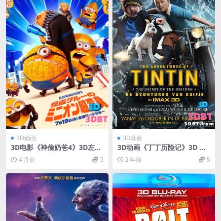
3D动画
3D动画
3D电影《神偷奶爸4》3D左右
3D动画《丁丁历险记》3D 左
格式 高清网盘 下载 VR3D电影
右格式 电影下载 高清蓝光网
4 月前
5
2 年前
5
小黄人4
盘+迅雷 下载