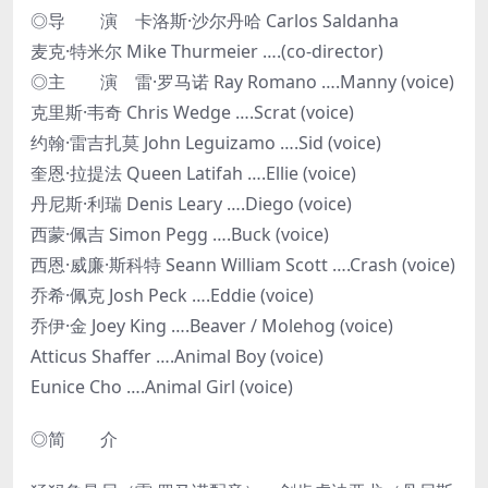
◎导 演 卡洛斯·沙尔丹哈 Carlos Saldanha
麦克·特米尔 Mike Thurmeier ….(co-director)
◎主 演 雷·罗马诺 Ray Romano ….Manny (voice)
克里斯·韦奇 Chris Wedge ….Scrat (voice)
约翰·雷吉扎莫 John Leguizamo ….Sid (voice)
奎恩·拉提法 Queen Latifah ….Ellie (voice)
丹尼斯·利瑞 Denis Leary ….Diego (voice)
西蒙·佩吉 Simon Pegg ….Buck (voice)
西恩·威廉·斯科特 Seann William Scott ….Crash (voice)
乔希·佩克 Josh Peck ….Eddie (voice)
乔伊·金 Joey King ….Beaver / Molehog (voice)
Atticus Shaffer ….Animal Boy (voice)
Eunice Cho ….Animal Girl (voice)
◎简 介