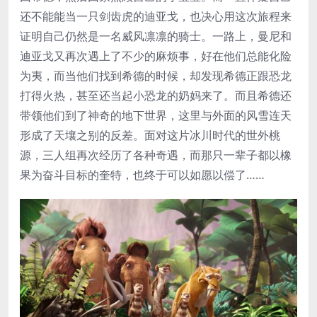
还不能能当一只剑齿虎的迪亚戈，也决心用这次旅程来
证明自己仍然是一名威风凛凛的骑士。一路上，曼尼和
迪亚戈又再次遇上了不少的麻烦事，好在他们总能化险
为夷，而当他们找到希德的时候，却发现希德正跟恐龙
打得火热，甚至还当起小恐龙的奶妈来了。而且希德还
带领他们到了神奇的地下世界，这里与外面的风雪连天
形成了天壤之别的反差。面对这片冰川时代的世外桃
源，三人组再次经历了各种奇遇，而那只一辈子都以橡
果为奋斗目标的奎特，也终于可以如愿以偿了……