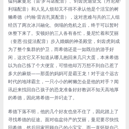
猛犸象曼尼（雷·罗马诺配音）、剑齿虎迪亚戈（丹尼斯·
利瑞配音）和人见人烦却又不得不承认他是个活宝的树
獭希德（约翰·雷吉扎莫配音），这对患难与共的三人组
经历了两次冰川融化、倒塌的危机之后，终于可以暂时
休整下来了。安顿好的三人各有各忙，曼尼忙着和艾丽
（奎恩·拉提法配音）步入婚姻的神圣殿堂，剑齿虎则成
为了整个集群的护卫，而希德还是一如既往的游手好
闲，这次它又不知道从哪儿抱回来几只大蛋，本来希德
以为自己拣了个大便宜，可惜他却万万想不到自己惹了
多大的麻烦——那蛋的妈妈可是霸王龙！对于这个远古
时代的地球霸主，一只小小的树獭怎会是他的对手？闻
讯赶来找回自己孩子的恐龙准备好好教训不知天高地厚
的希德，因此将希德一并叼走了。
希德下落不明，他的几个好友也坐不住了，因此踏上了
寻找希德的征途。面对临盆待产的艾丽，曼尼要尽快找
回希德，然后回家照顾自己的小宝宝。而一直怀疑自己