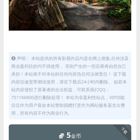
声明： 本站提供的所有影视作品均是在网上搜集,任何涉及
商业盈利目的均不得使用， 否则产生的一切后果将由您自己
承担！本站将不对本站的任何内容负任何法律责任！ 该下载
内容仅做宽带测试使用，请在下载后24小时内删除。 如若本
站内容侵犯了原著者的合法权益，可联系我们QQ：
751166800进行删除处理！ 本站为非盈利性站点，VIP功能
仅仅作为用户喜欢本站赞助捐赠打赏作为网站服务器支出费
用，所有内容不作为商业行为。
下载
5
金币