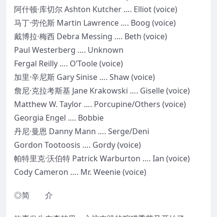
阿什顿·库切尔 Ashton Kutcher …. Elliot (voice)
马丁·劳伦斯 Martin Lawrence …. Boog (voice)
戴博拉·梅西 Debra Messing …. Beth (voice)
Paul Westerberg …. Unknown
Fergal Reilly …. O’Toole (voice)
加里·辛尼斯 Gary Sinise …. Shaw (voice)
詹尼·克拉考斯基 Jane Krakowski …. Giselle (voice)
Matthew W. Taylor …. Porcupine/Others (voice)
Georgia Engel …. Bobbie
丹尼·曼恩 Danny Mann …. Serge/Deni
Gordon Tootoosis …. Gordy (voice)
帕特里克·沃伯特 Patrick Warburton …. Ian (voice)
Cody Cameron …. Mr. Weenie (voice)
◎简 介