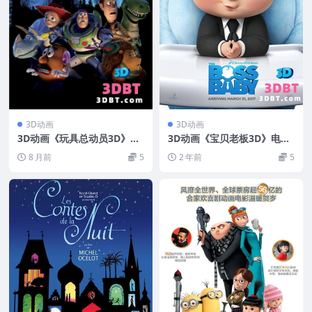
3D动画
3D动画
3D动画《玩具总动员3D》左
3D动画《宝贝老板3D》电影
右分屏格式 3D电影 网盘 高
下载 左右格式 3D版 高清蓝
8 月前
5
2 年前
5
清 下载
光 网盘+迅雷下载