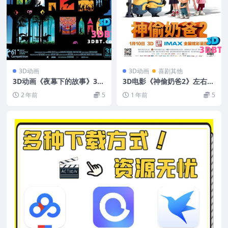
3D动画
3D动画
喜剧其他
3D动画《夜幕下的故事》3D
3D电影《神偷奶爸2》左右3
左右格式 高清 迅雷 下载
D版下载 高清 国语字幕 网盘
2 年前
5
1 年前
5
下载 VR电影