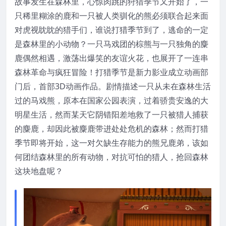
故事发生在森林里，心惊肉跳的狩猎季节又开始了，一
只稀里糊涂的鹿和一只被人类驯化的熊必须联合起来面
对虎视眈眈的猎手们，谁说打猎季节到了，逃命的一定
是森林里的小动物？一只马戏团的棕熊与一只独角的麋
鹿偶然相遇，激荡出爆笑的友谊火花，也展开了一连串
森林革命与疯狂冒险！打猎季节是新力影业成立动画部
门后，首部3D动画作品。剧情描述一只从未在森林生活
过的马戏熊，原本在国家公园表演，过着骄贵安逸的大
明星生活，然而某天它阴错阳差地救了一只被猎人捕获
的麋鹿，却因此被麋鹿带进处处危机的森林；然而打猎
季节即将开始，这一对欠缺生存能力的熊兄鹿弟，该如
何团结森林里的所有动物，对抗可怕的猎人，抢回森林
这块地盘呢？