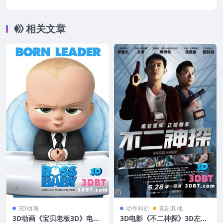
清蓝光原盘 网盘+迅雷下载
相关文章
3D动画
动作科幻
喜剧其他
3D动画《宝贝老板3D》电影
3D电影《不二神探》3D左右