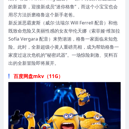
的新篇章，迎接新成员“迷你格鲁”，而这个小宝宝也会
用尽方法折磨格鲁这个新手老爸。
新反派恶霸麦斯（威尔·法瑞尔 Will Ferrell 配音）和他
既致命危险又美丽性感的女友华伦天娜（索菲娅·维加拉
Sofía Vergara 配音）来势汹汹，格鲁一家面临未知危
险。此时，全新超级小黄人重磅亮相，成为帮助格鲁一
家度过这次危机的“秘密武器”。一场惊险刺激、笑料百
出的全新冒险即将展开。
百度网盘mkv（11G）