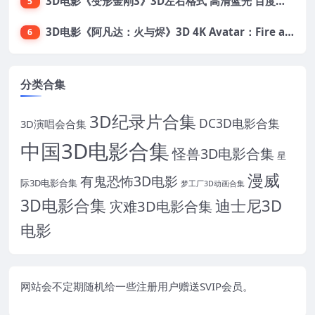
3D电影《变形金刚3》3D左右格式 高清蓝光 百度网盘+迅雷 下载 出屏国配字幕.国英双语
5
3D电影《阿凡达：火与烬》3D 4K Avatar：Fire and Ash 3D 左右格式 高清4K 电影 下载
6
分类合集
3D纪录片合集
DC3D电影合集
3D演唱会合集
中国3D电影合集
怪兽3D电影合集
星
漫威
有鬼恐怖3D电影
际3D电影合集
梦工厂3D动画合集
3D电影合集
迪士尼3D
灾难3D电影合集
电影
网站会不定期随机给一些注册用户赠送SVIP会员。