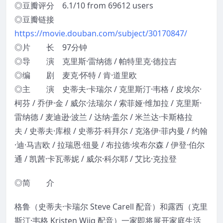
◎豆瓣评分 6.1/10 from 69612 users
◎豆瓣链接
https://movie.douban.com/subject/30170847/
◎片 长 97分钟
◎导 演 克里斯·雷纳德 / 帕特里克·德拉吉
◎编 剧 麦克·怀特 / 肯·道里欧
◎主 演 史蒂夫·卡瑞尔 / 克里斯汀·韦格 / 皮埃尔·
柯芬 / 乔伊·金 / 威尔·法瑞尔 / 索菲娅·维加拉 / 克里斯·
雷纳德 / 麦迪逊·波兰 / 达纳·盖尔 / 米兰达·卡斯格拉
夫 / 史蒂夫·库根 / 史蒂芬·科拜尔 / 克洛伊·菲内曼 / 约翰
·迪·马吉欧 / 拉瑞恩·纽曼 / 布拉德·埃布尔森 / 伊登·伯尔
通 / 凯茜·卡瓦蒂妮 / 威尔·科尔耶 / 艾比·克拉登
◎简 介
格鲁（史蒂夫·卡瑞尔 Steve Carell 配音）和露西（克里
斯汀·韦格 Kristen Wiig 配音）一家即将展开家庭生活