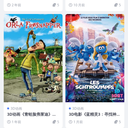
下载 左右格式 3D版 高清蓝
格式 高清4K 网盘下载 VR3D
2 年前
5
10 月前
5
光 网盘+迅雷下载
电影
3D动画
3D动画
3D动画《青蛙脸弗莱迪》左
3D电影《蓝精灵3：寻找神秘
右格式 高清 网盘 下载
村》3D左右分屏格式 高清网
1 年前
5
1 月前
5
盘下载VR3D动画片