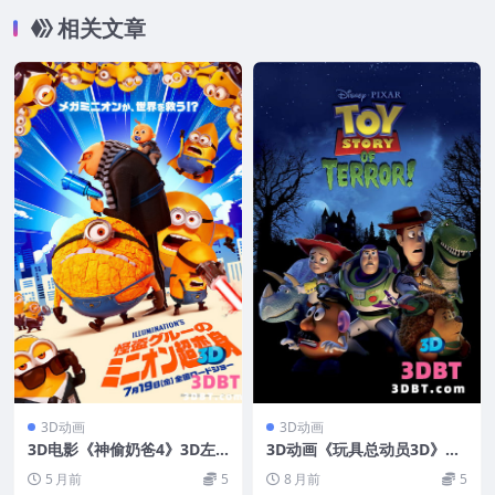
相关文章
3D动画
3D动画
3D电影《神偷奶爸4》3D左
3D动画《玩具总动员3D》左
右格式 高清网盘 下载 VR3D
右分屏格式 3D电影 网盘 高
5 月前
5
8 月前
5
电影小黄人4
清 下载