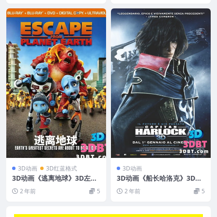
3D动画
3D红蓝格式
3D动画
3D动画《逃离地球》3D左右
3D动画《船长哈洛克》3D左
格式 VR动画片 网盘 下载 3D
右格式电影下载 高清网盘+迅
2 年前
5
2 年前
5
版卡通片
雷 下载