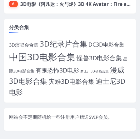
3D电影《阿凡达：火与烬》3D 4K Avatar：Fire and Ash 3D 左右格式 高清4K 电影 下载
6
分类合集
3D纪录片合集
DC3D电影合集
3D演唱会合集
中国3D电影合集
怪兽3D电影合集
星
漫威
有鬼恐怖3D电影
际3D电影合集
梦工厂3D动画合集
3D电影合集
迪士尼3D
灾难3D电影合集
电影
网站会不定期随机给一些注册用户赠送SVIP会员。