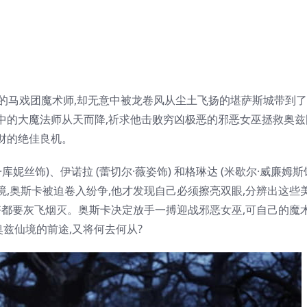
小技的马戏团魔术师,却无意中被龙卷风从尘土飞扬的堪萨斯城带到
中的大魔法师从天而降,祈求他击败穷凶极恶的邪恶女巫拯救奥兹
财的绝佳良机。
妮丝饰)、伊诺拉 (蕾切尔·薇姿饰) 和格琳达 (米歇尔·威廉姆斯
,奥斯卡被迫卷入纷争,他才发现自己必须擦亮双眼,分辨出这些
好都要灰飞烟灭。奥斯卡决定放手一搏迎战邪恶女巫,可自己的魔
奥兹仙境的前途,又将何去何从?