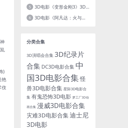
3D电影《变形金刚3》3D左右格式 高清蓝光 百度网盘+迅雷 下载 出屏国配字幕.国英双语
5
3D电影《阿凡达：火与烬》3D 4K Avatar：Fire and Ash 3D 左右格式 高清4K 电影 下载
6
了神
分类合集
国,
3D纪录片
3D演唱会合集
中
合集
DC3D电影合集
饰)
国3D电影合集
怪
美艳
术伎
兽3D电影合集
星际3D电影合
有鬼恐怖3D电影
集
梦工厂3D动
漫威3D电影合集
画合集
迪士尼
灾难3D电影合集
3D电影