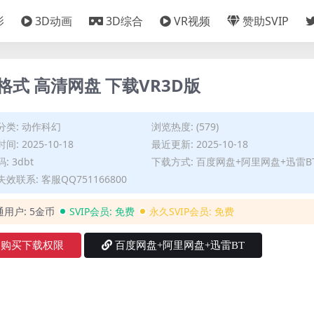
影
3D动画
3D综合
VR视频
赞助SVIP
式 高清网盘 下载VR3D版
分类:
动作科幻
浏览热度: (579)
间: 2025-10-18
最近更新: 2025-10-18
: 3dbt
下载方式: 百度网盘+阿里网盘+迅雷B
效联系: 客服QQ751166800
通用户:
5金币
SVIP会员:
免费
永久SVIP会员:
免费
购买下载权限
百度网盘+阿里网盘+迅雷BT