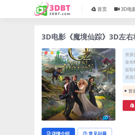
首页
3D电
3D电影《魔境仙踪》3D左右格
资源
发布时
提取码
资源失
普
详情介绍
常见问题