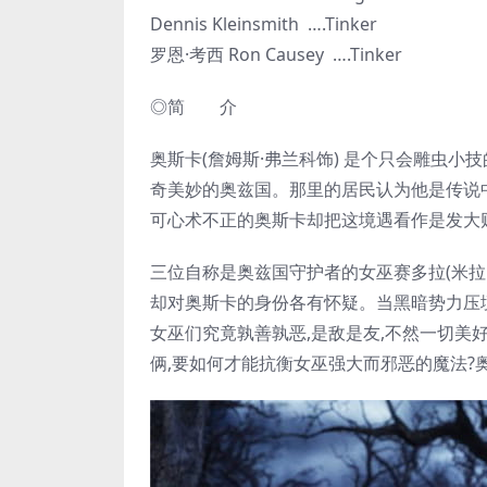
Dennis Kleinsmith ….Tinker
罗恩·考西 Ron Causey ….Tinker
◎简 介
奥斯卡(詹姆斯·弗兰科饰) 是个只会雕虫
奇美妙的奥兹国。那里的居民认为他是传说
可心术不正的奥斯卡却把这境遇看作是发大
三位自称是奥兹国守护者的女巫赛多拉(米拉·库
却对奥斯卡的身份各有怀疑。当黑暗势力压境
女巫们究竟孰善孰恶,是敌是友,不然一切美
俩,要如何才能抗衡女巫强大而邪恶的魔法?