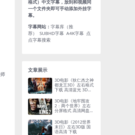
格式）中文字幕，放到和视频同
一个文件夹即可手动添加外挂字
幕。
字幕网站：
字幕库（推
荐）
SUBHD字幕
A4K字幕
点
点字幕搜索
文章展示
法师
3D电影《狄仁杰之神
都龙王3D》左右格式
下载 高清蓝光 3D版
网盘 下载
3D电影《地牢围攻
2：两个世界》左右
分屏格式 高清网盘
下载
3D电影《2012世界
末日》左右3D版 国
语高清 下载