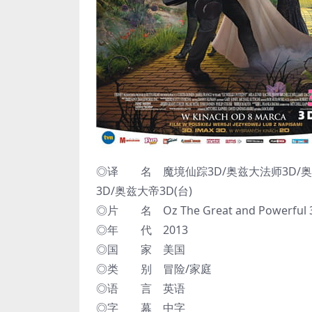
◎译 名 魔境仙踪3D/奥兹大法师3D/奥
3D/奥兹大帝3D(台)
◎片 名 Oz The Great and Powerful 
◎年 代 2013
◎国 家 美国
◎类 别 冒险/家庭
◎语 言 英语
◎字 幕 中字