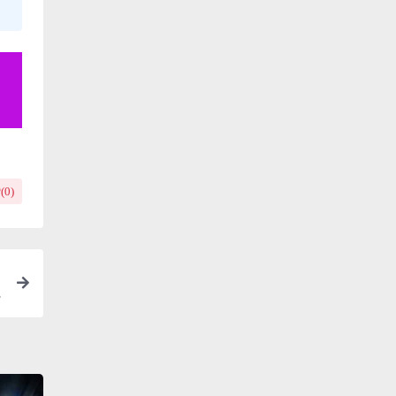
(
0
)