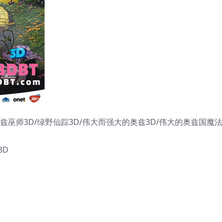
兹巫师3D/绿野仙踪3D/伟大而强大的奥兹3D/伟大的奥兹国魔
3D