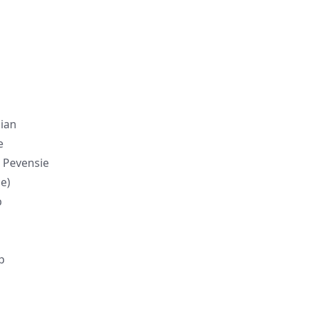
ian
e
Pevensie
e)
b
p