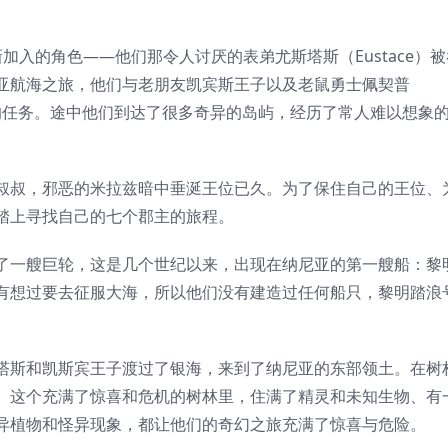
加入的角色——他们那令人讨厌的表弟尤斯塔斯（Eustace）被
亚航海之旅，他们与老朋友凯宾斯王子以及老鼠勇士佩契普
秘密的任务。途中他们到达了很多奇异的岛屿，经历了常人难以想象
叔叔，邪恶的米拉兹暗中垂涎王位已久。为了保住自己的王位、
踏上寻找自己的七个郡主的旅程。
了一艘巨轮，这是几个世纪以来，出现在纳尼亚的第一艘船：黎
有想过要去征服大海，所以他们没有建造过任何船只，黎明踏浪
塔斯和凯斯宾王子渡过了银海，来到了纳尼亚的东部领土。在树
。这个充满了惊喜和危机的树林里，住满了精灵和未知生物、有
异植物和怪异现象，都让他们的奇幻之旅充满了惊喜与危险。