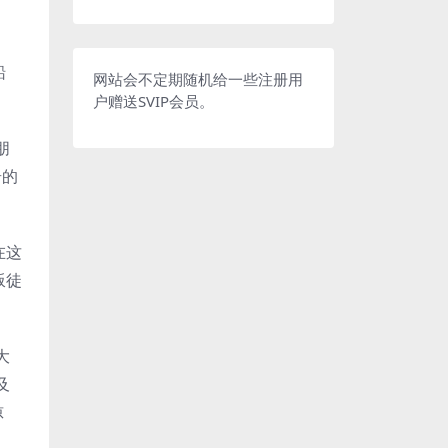
船
网站会不定期随机给一些注册用
户赠送SVIP会员。
朋
奇的
在这
叛徒
大
及
惊