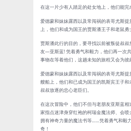
在这一片少有人踏足的处女地上，他们能完
爱德蒙和妹妹露西以及常闯祸的表哥尤斯提
上，他们和成为国王的贾斯潘王子和老鼠勇
贾斯潘此行的目的，要寻找以前被叛徒叔叔
友—亚斯蓝! 凭着勇气和毅力，他们再一
事物在等着他们，这趟未知的旅程又会为彼
爱德蒙和妹妹露西以及常闯祸的表哥尤斯提
艘船上，他们和已成为国王的凯斯宾王子和
叔叔放逐的忠心老臣们。
在这次冒险中，他们不但与老朋友亚斯蓝相
家指点迷津身穿红袍的柯瑞金魔法师、会喷
拥有神奇力量的魔法书等……凭着勇气和毅
奇！