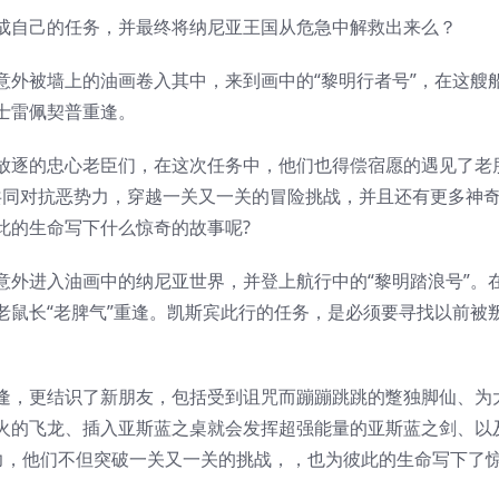
成自己的任务，并最终将纳尼亚王国从危急中解救出来么？
意外被墙上的油画卷入其中，来到画中的“黎明行者号”，在这艘
士雷佩契普重逢。
放逐的忠心老臣们，在这次任务中，他们也得偿宿愿的遇见了老
次共同对抗恶势力，穿越一关又一关的冒险挑战，并且还有更多神
此的生命写下什么惊奇的故事呢?
意外进入油画中的纳尼亚世界，并登上航行中的“黎明踏浪号”。
老鼠长“老脾气”重逢。凯斯宾此行的任务，是必须要寻找以前被
逢，更结识了新朋友，包括受到诅咒而蹦蹦跳跳的蹩独脚仙、为
火的飞龙、插入亚斯蓝之桌就会发挥超强能量的亚斯蓝之剑、以
力，他们不但突破一关又一关的挑战，，也为彼此的生命写下了