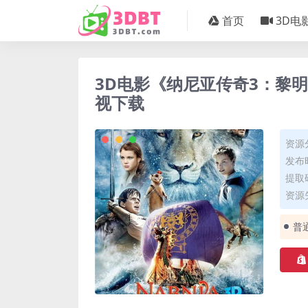
首页
3D电
3D电影《纳尼亚传奇3：黎明
视下载
资源
发布时
提取码
资源失
普