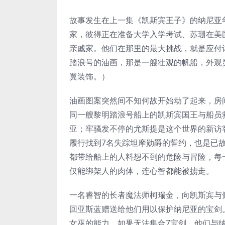
故事发生在上一集《凯斯宾王子》的纳尼亚年
家，彼得正在准备大学入学考试、苏珊在美
亲戚家。他们在那里的最大挑战，就是应付
踏浪号的油画，那是一艘壮观的帆船，外观
翼装饰。）
油画图案突然间不知何故开始动了起来，房
同一艘黎明踏浪号船上的凯斯宾国王与船员
亚；牢骚发不停的尤斯提是这个世界的新访
履行找到7名失踪坦摩勋爵的誓约，也是已
都带给船上的人料想不到的危险与冒险，每
仅能绑架人的肉体，连心智都能被掳走。
一名睿智的长者魔法师柯瑞金，向凯斯宾与
回亚斯蓝赠送给他们用以保护纳尼亚的宝剑
女巫的能力。如果无法集合7宝剑，他们与