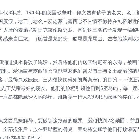
代3年后。1943年的英国战争时，佩文西家孩子的老大、老二
国度假，老三与老么－爱德蒙与露西心不甘情不愿待在剑桥附近
讨人厌的表弟尤斯提克莱伦斯史瓜。直到这三名孩子发现一幅黎
灵感来自巨龙。（船首是龙的头、船尾是龙尾巴、左右船舷则以
间涌进洪水将孩子淹没，然后将他们传送回纳尼亚的东海，被画
救起。爱德蒙与露西很兴奋能重返他们曾以国王与女王统治的纳
客，显得兴致缺缺。三人很快便得知凯斯宾东行的目的－－他正
故先王父亲最好的朋友。他们的旅程引领他们到5座岛屿，每一座
一座岛都隐藏诱人的秘密。凯斯宾一行人发现邪恶绿雾的存在，
佩文西兄妹解释，要破除这致命的魔咒，必须找到7名勋爵，并
。全部搜集后，放在亚斯蓝的餐桌，宝剑将会赋予他们打败绿雾
纳尼亚都将灰飞湮灭。