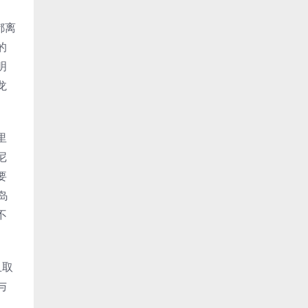
都离
的
明
龙
里
尼
要
岛
不
且取
与