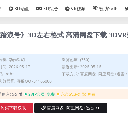
影
3D动画
3D综合
VR视频
赞助SVIP
踏浪号》3D左右格式 高清网盘下载 3DVR
分类:
动作科幻
浏览热度: (330)
间: 2026-05-17
最近更新: 2026-05-16
: 3dbt
下载方式: 百度网盘+阿里网盘+迅雷B
效联系: 客服QQ751166800
通用户:
5金币
SVIP会员:
免费
永久SVIP会员:
免费
购买下载权限
百度网盘+阿里网盘+迅雷BT