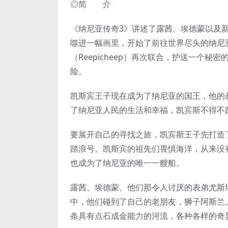
◎简 介
《纳尼亚传奇3》讲述了露茜、埃德蒙以及新
噬进一幅画里，开始了前往世界尽头的纳尼
（Reepicheep）再次联合，护送一个
险。
凯斯宾王子现在成为了纳尼亚的国王，他的
了纳尼亚人民的生活和幸福，凯宾斯不得不
要展开自己的寻找之旅，凯宾斯王子先打造
踏浪号。凯斯宾的祖先们畏惧海洋，从来没
也成为了纳尼亚的唯一一艘船。
露茜、埃德蒙、他们那令人讨厌的表弟尤斯
中，他们碰到了自己的老朋友，狮子阿斯兰
条具有点石成金能力的河流，各种各样的奇