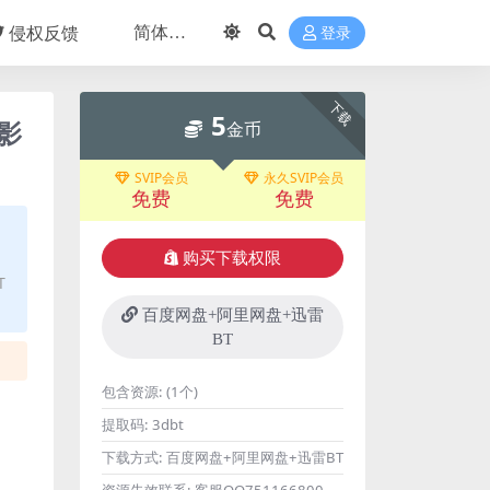
侵权反馈
登录
下载
5
影
金币
SVIP会员
永久SVIP会员
免费
免费
购买下载权限
T
百度网盘+阿里网盘+迅雷
BT
包含资源:
(1个)
提取码:
3dbt
下载方式:
百度网盘+阿里网盘+迅雷BT
资源失效联系:
客服QQ751166800