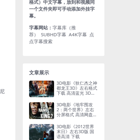
格式）中文字幕，放到和视频同
一个文件夹即可手动添加外挂字
幕。
字幕网站：
字幕库（推
荐）
SUBHD字幕
A4K字幕
点
点字幕搜索
文章展示
3D电影《狄仁杰之神
都龙王3D》左右格式
纳尼
下载 高清蓝光 3D版
网盘 下载
3D电影《地牢围攻
2：两个世界》左右
分屏格式 高清网盘
下载
3D电影《2012世界
末日》左右3D版 国
语高清 下载