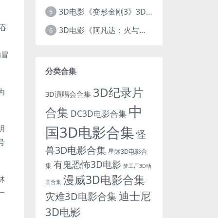
3D电影《变形金刚3》3D左右格式 高清蓝光 百度网盘+迅雷 下载 出屏国配字幕.国英双语
5
吞
3D电影《阿凡达：火与烬》3D 4K Avatar：Fire and Ash 3D 左右格式 高清4K 电影 下载
6
的冒
分类合集
3D纪录片
为
3D演唱会合集
中
合集
DC3D电影合集
国3D电影合集
明
怪
号
兽3D电影合集
星际3D电影合
有鬼恐怖3D电影
集
梦工厂3D动
漫威3D电影合集
林
画合集
一
迪士尼
灾难3D电影合集
3D电影