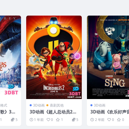
蓝格式
3D动画
喜剧其他
3D动画
歌》3D
3D动画《超人总动员2》
3D动画《欢乐好声
盘 下载
电影下载 左右格式 3D版
电影左右格式 3D版
1
5
1 年前
0
1
5
2 年前
0
0
蓝光原盘高清 下载
网盘+迅雷下载