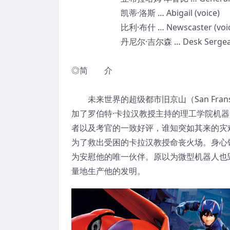
凯蒂·洛斯 … Abigail (voice)
比利·布什 … Newscaster (voic
丹尼尔·吉尔森 … Desk Sergeant (
◎简 介
未来世界的超级都市旧京山（San Fra
加了罗伯特·卡拉汉教授主持的理工学院机
者以及考官的一致好评，谁知突如其来的灾
为了救出受困的卡拉汉教授命丧火场。身心
为安慰他的唯一伙伴。原以为微型机器人也
量地生产他的发明。