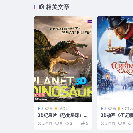
相关文章
3D动画
纪录片
3D动画
3D红
3D纪录片《恐龙星球》3
3D动画《圣诞颂
D版 BBC纪录片 下载
左右格式 高清网
2 年前
0
2
5
2 年前
0
VR3D动画片