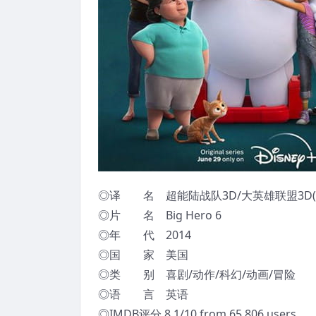
◎译 名 超能陆战队3D/大英雄联盟3D(港
◎片 名 Big Hero 6
◎年 代 2014
◎国 家 美国
◎类 别 喜剧/动作/科幻/动画/冒险
◎语 言 英语
◎IMDB评分 8.1/10 from 65,806 users