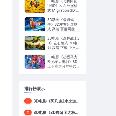
3D电影《飞鸭向前
冲3D》左右分屏格
式 Migration 3D 高
清 网盘下载
3D动画《极速蜗
牛》3D左右分屏格
式 高清 百度网盘下
载 VR动漫
3D电影《森林战士3
D》左右格式 3D电
影 高清 下载 中文字
幕
3D电影《超级马力
欧兄弟大电影》3D
上下宽屏分屏格式
高清网盘下载
排行榜展示
3D电影《阿凡达2水之道》3D左右格式 高清蓝光原盘 网盘下载 中文配音 4K3DVR电影
1
3D电影《3D肉蒲团之极乐宝鉴》下载 全球首部3D限制级电影 网盘下载
2