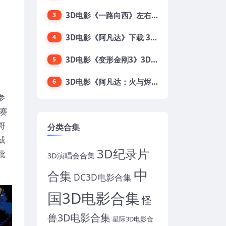
3D电影《一路向西》左右格式 3D版 高清 网盘 下载
3
3D电影《阿凡达》下载 3D左右格式 加长版 网盘下载
4
3D电影《变形金刚3》3D左右格式 高清蓝光 百度网盘+迅雷 下载 出屏国配字幕.国英双语
5
3D电影《阿凡达：火与烬》3D 4K Avatar：Fire and Ash 3D 左右格式 高清4K 电影 下载
6
参
赛
哥
分类合集
成
3D纪录片
批
3D演唱会合集
中
合集
DC3D电影合集
国3D电影合集
怪
兽3D电影合集
星际3D电影合