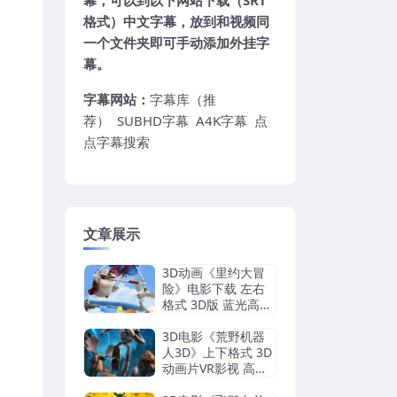
幕，可以到以下网站下载（SRT
格式）中文字幕，放到和视频同
一个文件夹即可手动添加外挂字
幕。
字幕网站：
字幕库（推
荐）
SUBHD字幕
A4K字幕
点
点字幕搜索
文章展示
3D动画《里约大冒
险》电影下载 左右
格式 3D版 蓝光高清
原盘 MKV 网盘下载
3D电影《荒野机器
人3D》上下格式 3D
动画片VR影视 高清
网盘下载