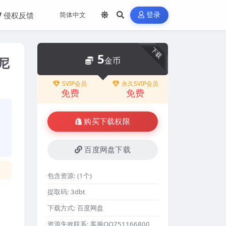
侵权反馈
登录
下载
5
尼
金币
SVIP会员
永久SVIP会员
免费
免费
购买下载权限
百度网盘下载
包含资源:
(1个)
提取码:
3dbt
下载方式:
百度网盘
资源失效联系:
客服QQ751166800