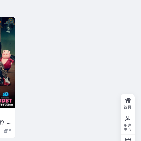
首页
音》
用户
 下载
中心
5