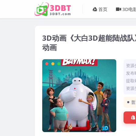
首页
3D电
3D动画《大白3D超能陆战队》
动画
资源
发布时
提取码
资源失
普