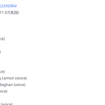
tt2245084/
11-07(美国)
e)
)
e)
n (voice)
an (voice)
ce)
ice)