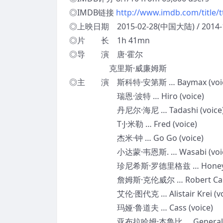
◎IMDB链接
http://www.imdb.com/title/
◎上映日期 2015-02-28(中国大陆) / 2014-
◎片 长 1h 41mn
◎导 演 唐·霍尔
克里斯·威廉姆斯
◎主 演 斯科特·安第斯 … Baymax (voic
瑞恩·波特 … Hiro (voice)
丹尼尔·海尼 … Tadashi (voice
T·J·米勒 … Fred (voice)
杰米·钟 … Go Go (voice)
小达蒙·韦恩斯. … Wasabi (voic
珍尼希斯·罗德里格兹 … Honey Lemo
詹姆斯·克伦威尔 … Robert Callagh
艾伦·图代克 … Alistair Krei (voi
玛娅·鲁道夫 … Cass (voice)
亚布拉哈姆·本鲁比 … General (vo