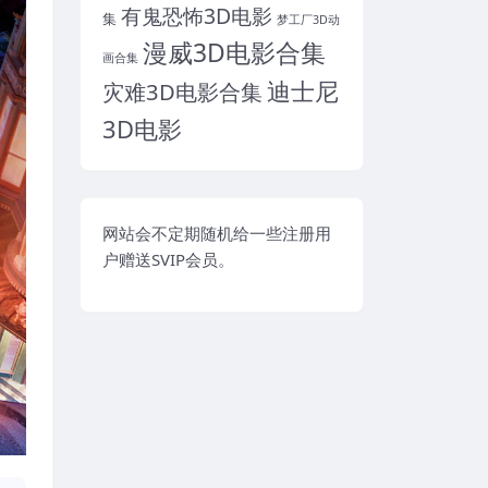
有鬼恐怖3D电影
集
梦工厂3D动
漫威3D电影合集
画合集
迪士尼
灾难3D电影合集
3D电影
网站会不定期随机给一些注册用
户赠送SVIP会员。