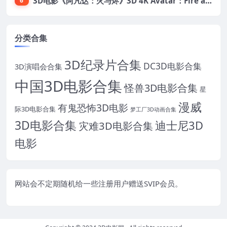
3D电影《阿凡达：火与烬》3D 4K Avatar：Fire and Ash 3D 左右格式 高清4K 电影 下载
6
分类合集
3D纪录片合集
DC3D电影合集
3D演唱会合集
中国3D电影合集
怪兽3D电影合集
星
漫威
有鬼恐怖3D电影
际3D电影合集
梦工厂3D动画合集
3D电影合集
迪士尼3D
灾难3D电影合集
电影
网站会不定期随机给一些注册用户赠送SVIP会员。