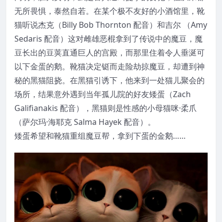
无所畏惧，泰然自若。在某个极不友好的小酒馆里，靴
猫听说杰克（Billy Bob Thornton 配音）和吉尔 （Amy
Sedaris 配音）这对雌雄恶棍拿到了传说中的魔豆，魔
豆长出的豆荚直通巨人的宫殿，而那里住着令人垂涎可
以下金蛋的鹅。靴猫决定铤而走险劫掠魔豆，却遭到神
秘的黑猫阻挠。在黑猫引诱下，他来到一处猫儿聚会的
场所，结果意外遇到当年孤儿院的好友矮蛋（Zach
Galifianakis 配音），黑猫则是性感的小母猫咪·柔爪
（萨尔玛·海耶克 Salma Hayek 配音）。
矮蛋希望和靴猫重组魔豆帮，拿到下蛋的金鹅……