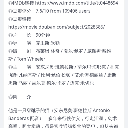
◎IMDb链接 https://www.imdb.com/title/tt0448694
◎豆瓣评分 7.6/10 from 109406 users
◎豆瓣链接
https://movie.douban.com/subject/2028585/
◎片 长 90分钟
◎导 演 克里斯·米勒
◎编 剧 布莱恩·林奇 / 夏尔·佩罗 / 威廉姆·戴维
斯 / Tom Wheeler
◎主 演 安东尼奥·班德拉斯 / 萨尔玛·海耶克 / 扎克
·加利凡纳基斯 / 比利·鲍伯·松顿 / 艾米·塞德丽丝 / 康斯
坦斯·马丽 / 吉尔莫·德尔·托罗 / 迈克·米切尔
◎简 介
他是一只穿靴子的猫（安东尼奥·班德拉斯 Antonio
Banderas 配音），多年来行侠仗义，行走江湖，剑术
高明，胆大卖萌，虽是官兵通缉捉拿的要犯，但从来都