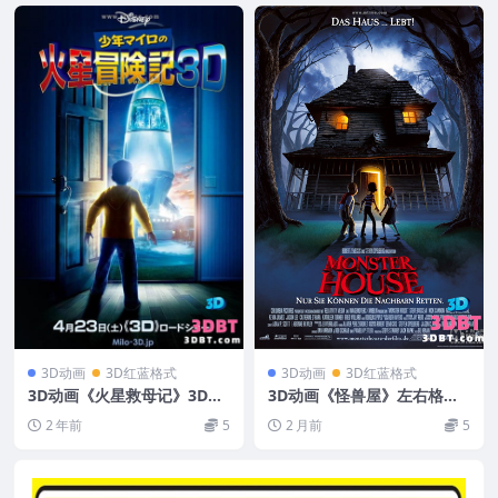
3D动画
3D红蓝格式
3D动画
3D红蓝格式
3D动画《火星救母记》3D电
3D动画《怪兽屋》左右格式3
影 左右分屏格式 高清网盘 下
D版电影 高清网盘下载 左右
2 年前
5
2 月前
5
载 动画3D
分屏3DVR影视