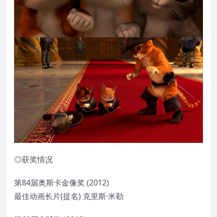
◎获奖情况
第84届奥斯卡金像奖 (2012)
最佳动画长片(提名) 克里斯·米勒