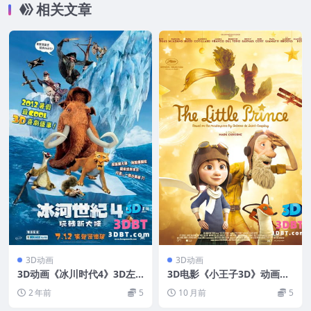
相关文章
3D动画
3D动画
3D动画《冰川时代4》3D左
3D电影《小王子3D》动画下
右格式 高清网盘下载
载 左右格式 蓝光原盘3D高清
2 年前
5
10 月前
5
网盘下载 MKV