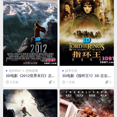
动作科幻
恐怖惊悚
战争历史
3D电影《2012世界末日》左
3D电影《指环王1》3D 左右格
右3D版 国语高清 下载
式 VR投影仪3D电影 高清网盘
3 天前
5
1 月前
5
下载