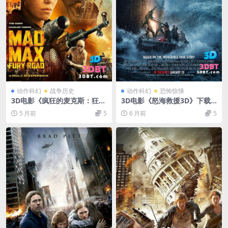
动作科幻
战争历史
动作科幻
恐怖惊悚
3D电影《疯狂的麦克斯：狂暴
3D电影《怒海救援3D》下载
之路》3D左右格式 高清 网盘
左右格式 3D版 高清蓝光原盘
5 月前
5
6 月前
5
+迅雷BT 下载 3D版电影
网盘 下载