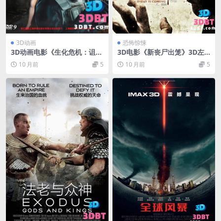
3D动画
恐怖惊悚
3D动画电影《生化危机：诅
3D电影《新丧尸出笼》3D左
咒》3D 左右格式 高清网盘下
右格式 高清网盘下载 分屏3D
10 月前
5
10 月前
5
载 Resident.Evil.Damnatio
VR电影
n.3D.HSBS.