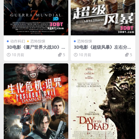
动作科幻
恐怖惊悚
恐怖惊悚
3D电影《僵尸世界大战3D》
3D电影《超级风暴》左右分屏
左右3D分屏格式 高清网盘 下
格式 高清网盘 下载 VR3D电影
10 月前
5
10 月前
5
载VR电影