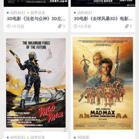
动作科幻
战争历史
动作科幻
3D电影《法老与众神》3D左
3D电影《全球风暴3D》电影
右格式 高清 网盘 蓝光 迅雷BT
下载 左右格式 高清 网盘 下载
10 月前
5
12 月前
5
下载
动作科幻
战争历史
3D电影