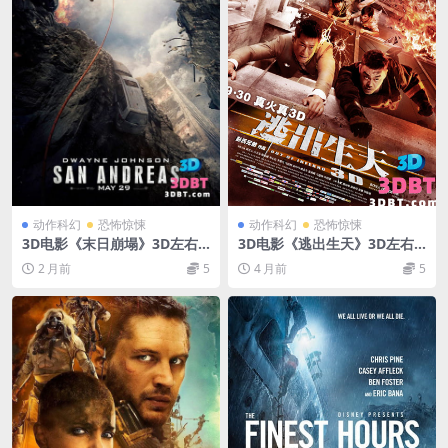
动作科幻
恐怖惊悚
动作科幻
恐怖惊悚
3D电影《末日崩塌》3D左右
3D电影《逃出生天》3D左右
格式 分屏电影 网盘下载 3DVR
格式 高清网盘 下载 VR3D版下
2 月前
5
4 月前
5
电影高清下载
载