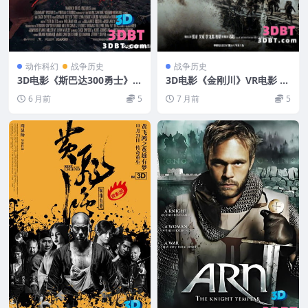
动作科幻
战争历史
战争历史
3D电影《斯巴达300勇士》3
3D电影《金刚川》VR电影 3
D左右格式 网盘下载 VR3D版
D左右格式 1080P 网盘下载
6 月前
5
7 月前
5
电影