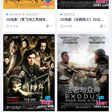
动作科幻
战争历史
战争历史
3D电影《黄飞鸿之英雄有
3D电影《圣殿骑士》3D左右
梦》左右格式 3D版 高清 网
格式 分屏电影 3D VR电影下
8 月前
5
8 月前
5
盘 下载
载