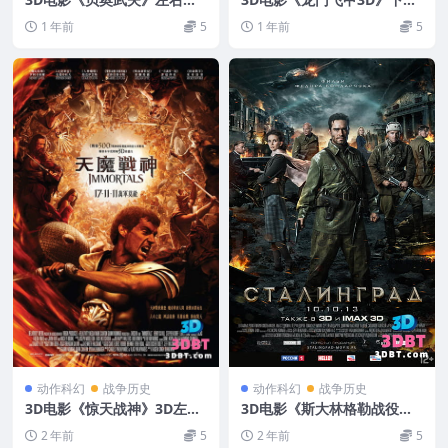
式 3D版 国语 出屏字幕3D 网
左右格式VR3D版 高清 网盘
1 年前
5
1 年前
5
盘下载
动作科幻
战争历史
动作科幻
战争历史
3D电影《惊天战神》3D左右
3D电影《斯大林格勒战役》
格式 高清网盘 下载 VR3D分
下载 左右格式 3D版 高清蓝
2 年前
5
2 年前
5
屏影视
光原盘 MKV 网盘 下载