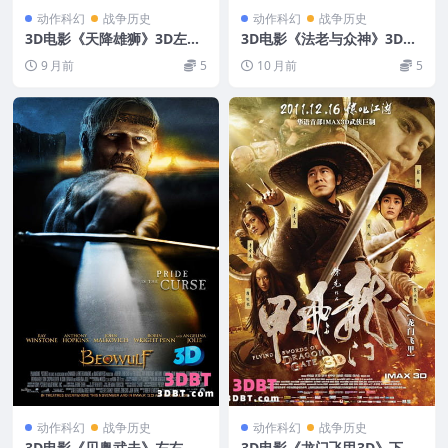
动作科幻
战争历史
动作科幻
战争历史
3D电影《天降雄狮》3D左右
3D电影《法老与众神》3D左
格式 高清网盘下载 VR版3D
右格式 高清 网盘 蓝光 迅雷B
9 月前
5
10 月前
5
电影
T 下载
动作科幻
战争历史
动作科幻
战争历史
3D电影《贝奥武夫》左右格
3D电影《龙门飞甲3D》下载