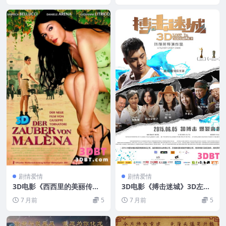
剧情爱情
剧情爱情
3D电影《西西里的美丽传
3D电影《搏击迷城》3D左右
说》3D 左右分屏格式 无删
格式 下载 高清蓝光百度网盘
7 月前
5
7 月前
5
减.官方中字 高清网盘下载
下载