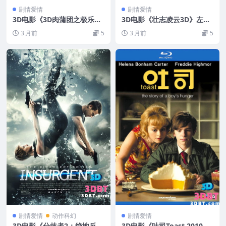
剧情爱情
剧情爱情
3D电影《3D肉蒲团之极乐宝
3D电影《壮志凌云3D》左右
鉴》下载 全球首部3D限制级
格式 高清网盘下载 VR3D版
3 月前
5
3 月前
5
电影 网盘下载
电影
剧情爱情
动作科幻
剧情爱情
3D电影《分歧者2：绝地反
3D电影《吐司Toast.2010.Bl