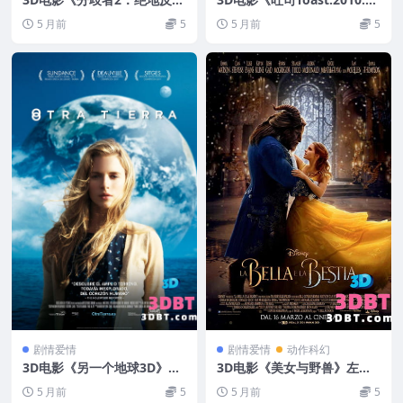
击》3D版左右格式 高清蓝光
uRay》3D 左右格式 治愈电
5 月前
5
5 月前
5
网盘+迅雷 下载
影 下载
剧情爱情
剧情爱情
动作科幻
3D电影《另一个地球3D》左
3D电影《美女与野兽》左右
右分屏格式 网盘 下载
格式 3D版电影 高清 网盘下
5 月前
5
5 月前
5
载 3DVR