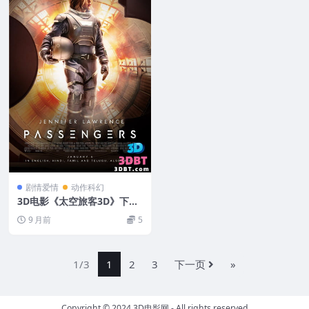
剧情爱情
动作科幻
3D电影《太空旅客3D》下载
左右格式3D版 4K高清蓝光原
9 月前
5
盘 网盘 下载
1/3
1
2
3
下一页
»
Copyright © 2024
3D电影网
- All rights reserved