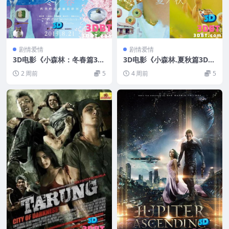
剧情爱情
剧情爱情
3D电影《小森林：冬春篇3
3D电影《小森林.夏秋篇3D》
D》 左右分屏格式 高清 网盘
高分剧情3D电影 分屏治愈电
2 周前
5
4 周前
5
下载
影 网盘下载