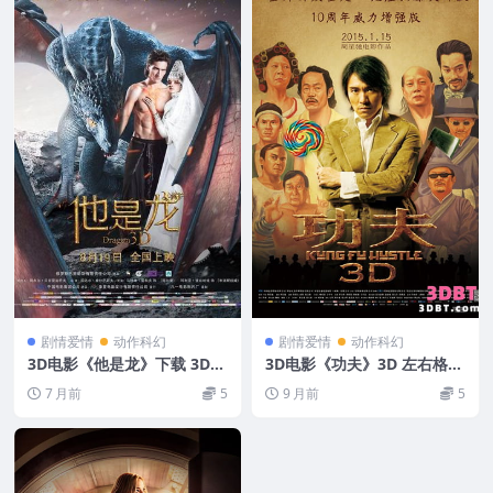
剧情爱情
动作科幻
剧情爱情
动作科幻
3D电影《他是龙》下载 3D左
3D电影《功夫》3D 左右格式
右格式 VR电影 网盘下载
下载 功夫3D重映版中文字幕
7 月前
5
9 月前
5
超清4K网盘 下载