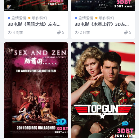
剧情爱情
动作科幻
剧情爱情
动作科幻
3D电影《黑暗之城》左右分
3D电影《木星上行》3D左右
屏格式 高清网盘下载 3D电影
格式 高清网盘 下载 3D版VR
4 周前
5
2 月前
5
电影