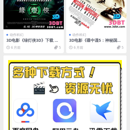
动作科幻
动作科幻
3D电影《绿灯侠3D》下载 左
3D电影《碟中谍5：神秘国
右格式 3D版 高清网盘+迅雷
度》3D左右格式 高清 网盘 下
6 月前
5
6 月前
5
下载
载