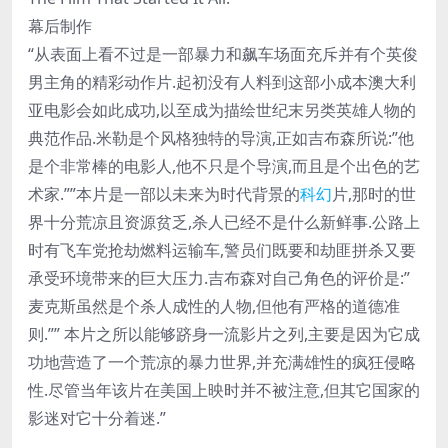
幕后制作
“从表面上看不过是一部暴力和飙车场面充斥并有个英俊
男主角的精彩动作片.起初没有人料到这部小成本澳大利
亚电影会如此成功,以至成为描绘世纪末另类英雄人物的
典范作品.米勒是个风格独特的导演,正如吉布森所说:”他
是个非常棒的电影人,他不只是个导演,而且是个出色的艺
术家.””本片是一部以未来为时代背景的
科幻
片,那时的世
界十分荒凉且资源贫乏,杀人已经不是什么新鲜事.公路上
时有飞车党抢劫燃料运输车,警员们既要和劫匪拼杀又要
承受环境带来的巨大压力.吉布森对自己角色的评价是:”
麦克斯虽然是个杀人成性的人物,但他有严格的道德准
则.”” 本片之所以能够跻身一流影片之列,主要是因为它成
功地营造了一个荒凉的暴力世界,并充满雄性的疯狂侵略
性.尽管当年该片在美国上映时并不被注意,但其它国家的
影迷对它十分着迷.”