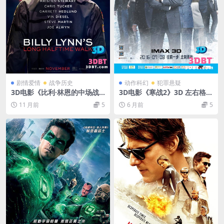
剧情爱情
战争历史
动作科幻
犯罪悬疑
3D电影《比利·林恩的中场战
3D电影《寒战2》3D 左右格式
事》下载 左右格式 3D版 蓝光
下载 高清蓝光 网盘3D电影 下
11 月前
5
6 月前
5
高清原盘4K 网盘 下载
载