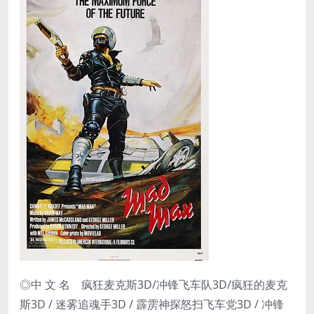
◎中 文 名 疯狂麦克斯3D/冲锋飞车队3D/疯狂的麦克
斯3D / 迷雾追魂手3D / 霹雳神探怒扫飞车党3D / 冲锋