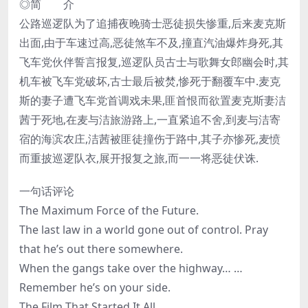
◎简 介
公路巡逻队为了追捕夜晚骑士恶徒损失惨重,后来麦克斯
出面,由于车速过高,恶徒煞车不及,撞直汽油爆炸身死,其
飞车党伙伴誓言报复,巡逻队员古士与歌舞女郎幽会时,其
机车被飞车党破坏,古士最后被焚,惨死于翻覆车中.麦克
斯的妻子遭飞车党首调戏未果,匪首恨而欲置麦克斯妻洁
茜于死地,在麦与洁旅游路上,一直紧追不舍,到麦与洁寄
宿的海滨农庄,洁茜被匪徒撞伤于路中,其子亦惨死,麦愤
而重披巡逻队衣,展开报复之旅,而一一将恶徒伏诛.
一句话评论
The Maximum Force of the Future.
The last law in a world gone out of control. Pray
that he’s out there somewhere.
When the gangs take over the highway… …
Remember he’s on your side.
The Film That Started It All.