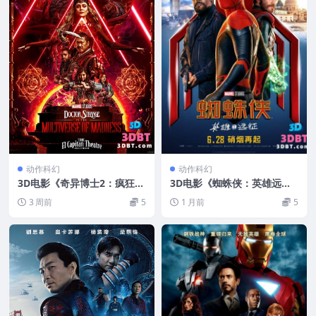
动作科幻
动作科幻
3D电影《奇异博士2：疯狂多
3D电影《蜘蛛侠：英雄远征3
元宇宙3D》左右分屏格式 高
D》左右分屏格式 高清VR3D
3 周前
5
1 月前
5
清网盘下载
电影 网盘下载