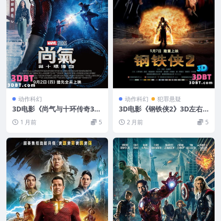
动作科幻
动作科幻
犯罪悬疑
3D电影《尚气与十环传奇3
3D电影《钢铁侠2》3D左右
D》左右分屏格式 中文字幕 3
分屏格式 高清网盘 下载 VR3
1 月前
5
2 月前
5
D 网盘下载
D电影