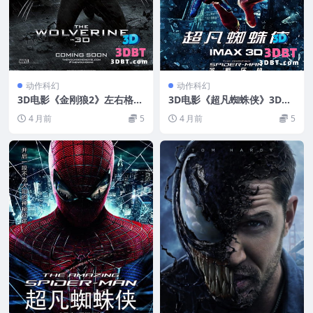
动作科幻
动作科幻
3D电影《金刚狼2》左右格式
3D电影《超凡蜘蛛侠》3D左
3D版 下载 高清蓝光原盘 MK
右格式下载 高清蓝光原盘 网
4 月前
5
4 月前
5
V 网盘 下载
盘+迅雷下载