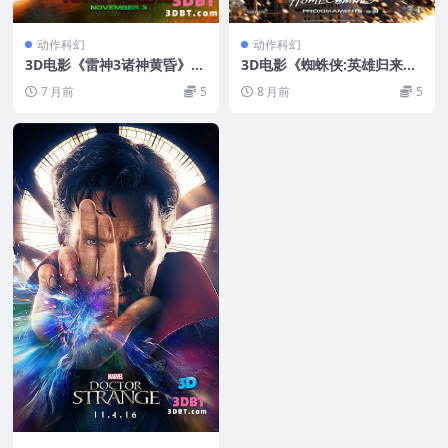
动作科幻
动作科幻
3D电影《雷神3诸神黄昏》左
3D电影《蜘蛛侠:英雄归来》
右3D版VR电影 中文字幕 108
左右3D版 VR电影 中文配音
7 月前
5
8 月前
5
0P
中文字幕 1080P 网盘下载