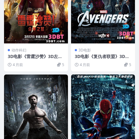
动作科幻
3D电影
3D电影《雷霆沙赞》3D左右
3D电影《复仇者联盟》3D左
格式 高清网盘 下载 VR3D版
右格式 高清蓝光 网盘+迅雷
4 月前
5
4 月前
5
电影
下载