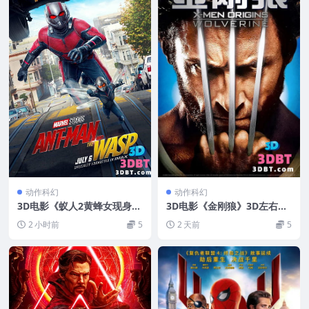
动作科幻
动作科幻
3D电影《蚁人2黄蜂女现身》
3D电影《金刚狼》3D左右分
4K3D蓝光原盘 下载 MKV 百
屏格式 高清网盘 下载
2 小时前
5
2 天前
5
度网盘