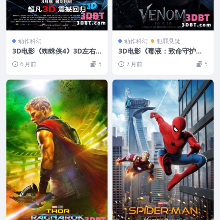
动作科幻
动作科幻
犯罪悬疑
3D电影《蜘蛛侠4》3D左右
3D电影《毒液：致命守护
格式 下载 高清蓝光网盘 下载
者》左右3D版 VR电影 1080
6 月前
5
7 月前
5
P 网盘下载