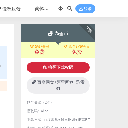
侵权反馈
登录
下载
5
金币
SVIP会员
永久SVIP会员
免费
免费
T
购买下载权限
百度网盘+阿里网盘+迅雷
BT
包含资源:
(2个)
提取码:
3dbt
下载方式:
百度网盘+阿里网盘+迅雷BT
资源失效联系:
客服QQ751166800