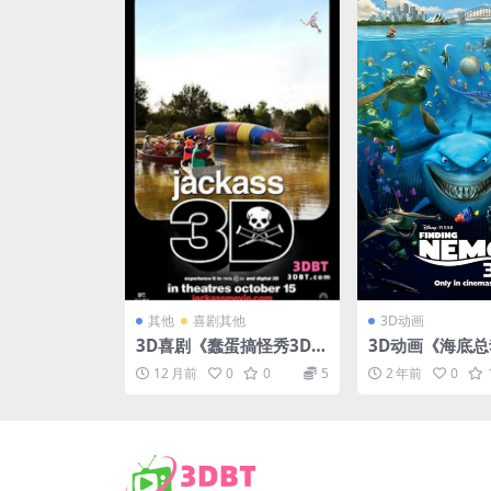
其他
喜剧其他
3D动画
3D喜剧《蠢蛋搞怪秀3D》
3D动画《海底
电影下载 jackass3D版 左
影下载 左右格式 
12 月前
0
0
5
2 年前
0
右格式网盘下载
清蓝光原盘 MKV
载