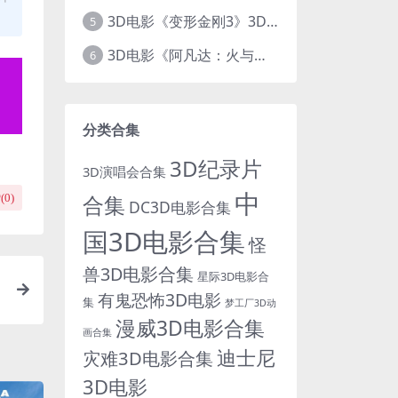
3D电影《变形金刚3》3D左右格式 高清蓝光 百度网盘+迅雷 下载 出屏国配字幕.国英双语
5
3D电影《阿凡达：火与烬》3D 4K Avatar：Fire and Ash 3D 左右格式 高清4K 电影 下载
6
分类合集
3D纪录片
3D演唱会合集
中
合集
(
0
)
DC3D电影合集
国3D电影合集
怪
兽3D电影合集
星际3D电影合
有鬼恐怖3D电影
集
梦工厂3D动
漫威3D电影合集
画合集
迪士尼
灾难3D电影合集
3D电影