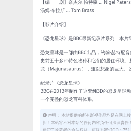
【编 剧】奈杰尔·帕特森 … Nigel Paters
汤姆·布拉斯 … Tom Brass
【影片介绍】
《恐龙星球》是BBC最新纪录片系列，本片
恐龙星球是一部由BBC出品，约翰·赫特配
史前五十多种特色物种和它们的居住环境。从棘龙（
龙（Majunasaurus），难以想象的
纪录片《恐龙星球》
BBC在2013年制作了这套纯3D的恐龙
一个完整的恐龙百科体系。
声明： 本站提供的所有影视作品均是在网上搜
担！本站将不对本站的任何内容负任何法律责任！
侵犯了原著者的合法权益，可联系我们QQ：7511