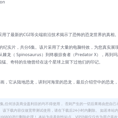
on
采用了最新的CGI等尖端前沿技术揭示了恐怖的恐龙世界的真相
音的纪实片，共分6集。该片采用了大量的电脑特效，为您真实展
 Spinosaurus）到终极掠食者（Predator X），再到
巨大、凶猛、奇特的生物曾经在这个星球上留下过他们的印记。
星球动画，它从陆地恐龙，讲到河海里的恐龙，最后介绍空中的恐龙
集,任何涉及商业盈利目的均不得使用， 否则产生的一切后果将由您自己
 该下载内容仅做宽带测试使用，请在下载后24小时内删除。 如若本站
66800进行删除处理！ 本站为非盈利性站点，VIP功能仅仅作为用户喜