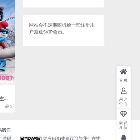
网站会不定期随机给一些注册用
户赠送SVIP会员。
首页
左右
用户
中心
 高清
5
会员
介绍
系我们
如有BUG或建议可与我们在线