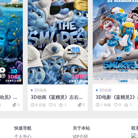
3D动画
3D动画
总动员》电
3D动画《蓝精灵》左右分
3D电影《蓝精灵2》
3D版 高
屏格式 高清 百度网盘 下
分屏格式 3D动画片
1
5
9 月前
0
1
5
1 年前
0
1
 网盘 下
载
百度网盘 下载
快速导航
关于本站
联
个人中心
VIP介绍