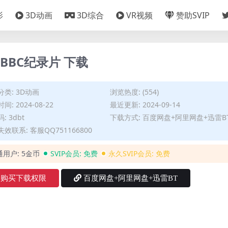
影
3D动画
3D综合
VR视频
赞助SVIP
BBC纪录片 下载
分类:
3D动画
浏览热度: (554)
间: 2024-08-22
最近更新: 2024-09-14
: 3dbt
下载方式: 百度网盘+阿里网盘+迅雷B
效联系: 客服QQ751166800
通用户:
5金币
SVIP会员:
免费
永久SVIP会员:
免费
购买下载权限
百度网盘+阿里网盘+迅雷BT