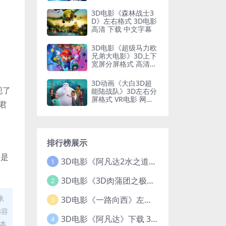
动漫
3D电影《森林战士3
D》左右格式 3D电影
高清 下载 中文字幕
3D电影《超级马力欧
兄弟大电影》3D上下
宽屏分屏格式 高清网
。
盘下载
3D动画《大白3D超
现了
能陆战队》3D左右分
屏格式 VR电影 网盘
玛君
下载 迪斯尼动画
排行榜展示
，是
3D电影《阿凡达2水之道》3D左右格式 高清蓝光原盘 网盘下载 中文配音 4K3DVR电影
1
3D电影《3D肉蒲团之极乐宝鉴》下载 全球首部3D限制级电影 网盘下载
2
承
3D电影《一路向西》左右格式 3D版 高清 网盘 下载
3
内容
3D电影《阿凡达》下载 3D左右格式 加长版 网盘下载
4
欢本