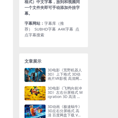
格式）中文字幕，放到和视频同
一个文件夹即可手动添加外挂字
幕。
字幕网站：
字幕库（推
荐）
SUBHD字幕
A4K字幕
点
点字幕搜索
文章展示
3D电影《荒野机器人
3D》上下格式 3D动
画片VR影视 高清网盘
下载
3D电影《飞鸭向前冲
3D》左右分屏格式 M
igration 3D 高清 网
盘下载
3D动画《极速蜗牛》
3D左右分屏格式 高
清 百度网盘下载 VR