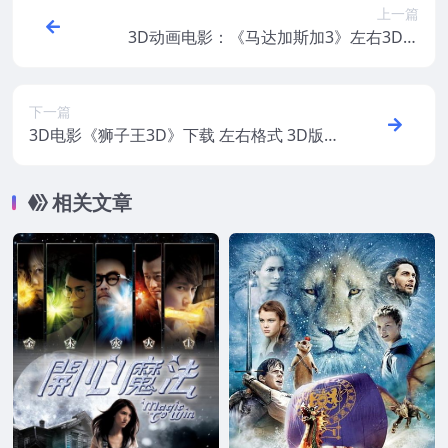
上一篇
3D动画电影：《马达加斯加3》左右3D格
式.Madagascar 3 蓝光1080P出屏3D.网盘
下载
下一篇
3D电影《狮子王3D》下载 左右格式 3D版
国粤英台4语.出屏3D特效国配字幕 百度网盘
下载
相关文章