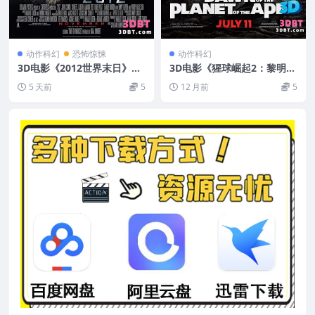
动作科幻
恐怖惊悚
动作科幻
3D电影《2012世界末日》左
3D电影《猩球崛起2：黎明之
右3D版 国语高清 下载
战》3D版左右格式 高清网盘
5 天前
5
12 月前
5
下载