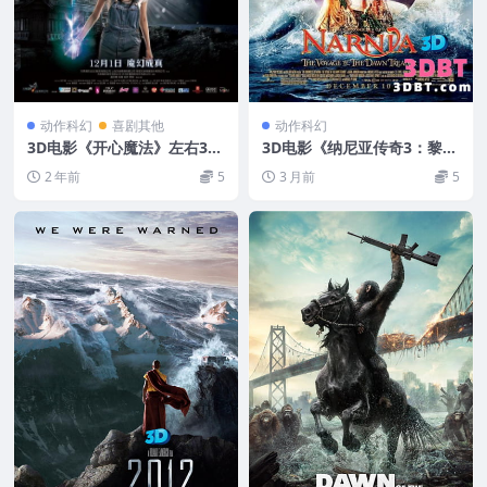
动作科幻
喜剧其他
动作科幻
3D电影《开心魔法》左右3D
3D电影《纳尼亚传奇3：黎明
版 下载 国产3D电影
踏浪号》3D左右格式 高清网
2 年前
5
3 月前
5
盘下载 3DVR影视下载