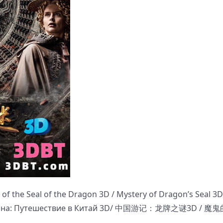
the Seal of the Dragon 3D / Mystery of Dragon’s Seal 3D
 дракона: Путешествие в Китай 3D/ 中国游记：龙牌之谜3D / 魔