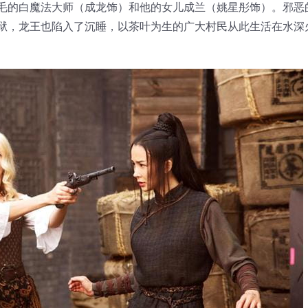
毛的白魔法大师（成龙饰）和他的女儿成兰（姚星彤饰）。邪恶
狱，龙王也陷入了沉睡，以茶叶为生的广大村民从此生活在水深