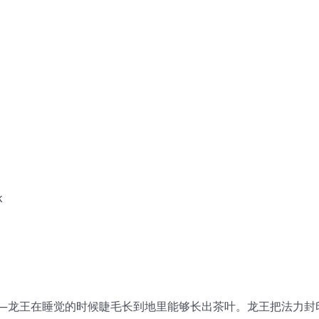
k
—龙王在睡觉的时候睫毛长到地里能够长出茶叶。龙王把法力封