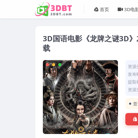
首页
3D电
3D国语电影《龙牌之谜3D》左
载
资源
发布时
提取码
资源失
普