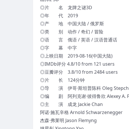
◎片 名 龙牌之谜3D
◎年 代 2019
◎产 地 中国大陆 / 俄罗斯
◎类 别 动作 / 奇幻 / 冒险
◎语 言 俄语 / 英语 / 汉语普通话
◎字 幕 中字
◎上映日期 2019-08-16(中国大陆)
◎IMDb评分 4.8/10 from 121 users
◎豆瓣评分 3.8/10 from 2484 users
◎片 长 124分钟
◎导 演 伊哥·斯坦普陈科 Oleg Stepch
◎编 剧 阿列克谢·彼得鲁欣 Alexey A. Petr
◎主 演 成龙 Jackie Chan
阿诺·施瓦辛格 Arnold Schwarzenegger
杰森·弗莱明 Jason Flemyng
姚星彤 Xingtong Yao