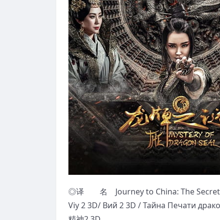
◎译 名 Journey to China: The Secret of 
Viy 2 3D/ Вий 2 3D / Тайна Печати
精神2 3D