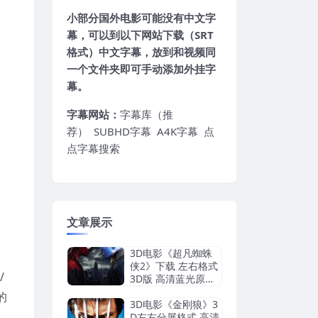
小部分国外电影可能没有中文字
幕，可以到以下网站下载（SRT
格式）中文字幕，放到和视频同
一个文件夹即可手动添加外挂字
幕。
字幕网站：
字幕库（推
荐）
SUBHD字幕
A4K字幕
点
点字幕搜索
文章展示
3D电影《超凡蜘蛛
侠2》下载 左右格式
/
3D版 高清蓝光原盘
网盘 下载
鬼的
3D电影《金刚狼》3
D左右分屏格式 高清