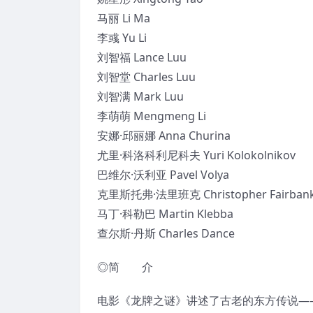
马丽 Li Ma
李彧 Yu Li
刘智福 Lance Luu
刘智堂 Charles Luu
刘智满 Mark Luu
李萌萌 Mengmeng Li
安娜·邱丽娜 Anna Churina
尤里·科洛科利尼科夫 Yuri Kolokolnikov
巴维尔·沃利亚 Pavel Volya
克里斯托弗·法里班克 Christopher Fairban
马丁·科勒巴 Martin Klebba
查尔斯·丹斯 Charles Dance
◎简 介
电影《龙牌之谜》讲述了古老的东方传说—