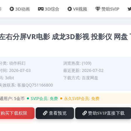
影
3D动画
3D综合
VR视频
赞助SVIP
右分屏VR电影 成龙3D影视 投影仪 网盘 
分类:
动作科幻
浏览热度: (109)
间: 2026-07-03
最近更新: 2026-07-02
: 3dbt
下载方式: 百度网盘
效联系: 客服QQ751166800
通用户:
5金币
SVIP会员:
免费
永久SVIP会员:
免费
购买下载权限
查看预览
赞助SVIP直接下载