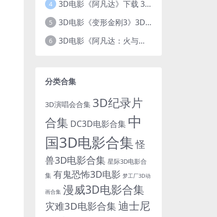
3D电影《阿凡达》下载 3D左右格式 加长版 网盘下载
4
3D电影《变形金刚3》3D左右格式 高清蓝光 百度网盘+迅雷 下载 出屏国配字幕.国英双语
5
3D电影《阿凡达：火与烬》3D 4K Avatar：Fire and Ash 3D 左右格式 高清4K 电影 下载
6
分类合集
3D纪录片
3D演唱会合集
中
合集
DC3D电影合集
国3D电影合集
怪
兽3D电影合集
星际3D电影合
有鬼恐怖3D电影
集
梦工厂3D动
漫威3D电影合集
画合集
迪士尼
灾难3D电影合集