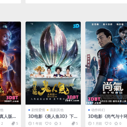
网盘 下载
影 高清网盘 下载
他
剧情爱情
喜剧其他
动作科幻
丁真人版》
3D电影《美人鱼3D》下载
3D电影《尚气与十
D 版 网盘
左右格式高清MKV版3D
3D》左右分屏格式 
2
5
1 年前
0
3
5
1 月前
0
0
网盘下载
幕 3D 网盘下载