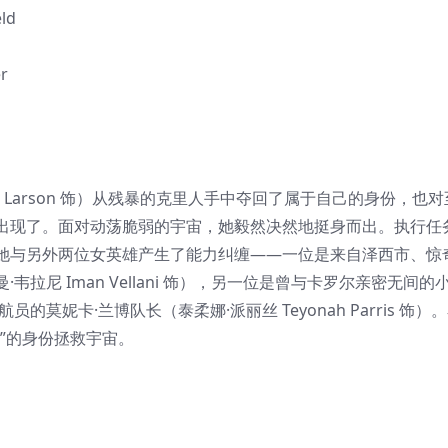
ld
r
ie Larson 饰）从残暴的克里人手中夺回了属于自己的身份，也对
出现了。面对动荡脆弱的宇宙，她毅然决然地挺身而出。执行任
她与另外两位女英雄产生了能力纠缠——一位是来自泽西市、惊
韦拉尼 Iman Vellani 饰），另一位是曾与卡罗尔亲密无间的
航员的莫妮卡·兰博队长（泰柔娜·派丽丝 Teyonah Parris 饰）
”的身份拯救宇宙。