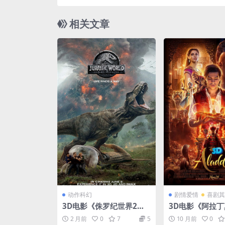
高清3D电影
相关文章
动作科幻
剧情爱情
喜剧其
3D电影《侏罗纪世界2》
3D电影《阿拉
中文配音中文出屏字幕 VR
下载 左右格式 3
2 月前
0
7
5
10 月前
0
电影 1080P 网盘下载
下载