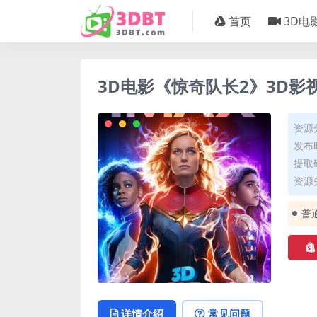
首页
3D电
3D电影《惊奇队长2》3D影
资源
发布时
提取码
资源失
普
详情介绍
常见问题