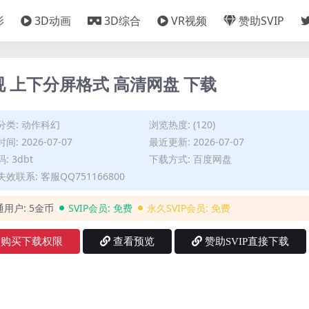
影
3D动画
3D综合
VR视频
赞助SVIP
视 上下分屏格式 高清网盘 下载
分类:
动作科幻
浏览热度: (120)
间: 2026-07-07
最近更新: 2026-07-07
: 3dbt
下载方式: 百度网盘
效联系: 客服QQ751166800
通用户:
5金币
SVIP会员:
免费
永久SVIP会员:
免费
购买下载权限
查看预览
赞助SVIP直接下载