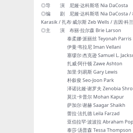
◎导 演 尼娅·达科斯塔 Nia DaCosta
◎编 剧 尼娅·达科斯塔 Nia DaCosta / 梅根
Karasik / 扎布·威尔斯 Zeb Wells / 吉因·科
◎主 演 布丽·拉尔森 Brie Larson
泰柔娜·派丽丝 Teyonah Parris
伊曼·韦拉尼 Iman Vellani
塞缪尔·杰克逊 Samuel L. Jacks
扎威·阿什顿 Zawe Ashton
加里·刘易斯 Gary Lewis
朴叙俊 Seo-Joon Park
泽诺比娅·谢罗夫 Zenobia Shrof
莫汉·卡普尔 Mohan Kapur
萨加尔·谢赫 Saagar Shaikh
蕾拉·法扎德 Leila Farzad
亚伯拉罕·波波拉 Abraham Popo
泰莎·汤普森 Tessa Thompson