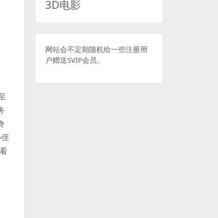
3D电影
网站会不定期随机给一些注册用
户赠送SVIP会员。
至
务
奇
小侄
。看