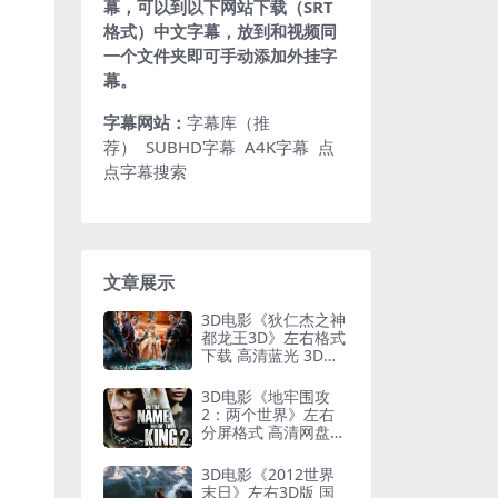
幕，可以到以下网站下载（SRT
格式）中文字幕，放到和视频同
一个文件夹即可手动添加外挂字
幕。
字幕网站：
字幕库（推
荐）
SUBHD字幕
A4K字幕
点
点字幕搜索
文章展示
3D电影《狄仁杰之神
都龙王3D》左右格式
下载 高清蓝光 3D版
网盘 下载
3D电影《地牢围攻
2：两个世界》左右
分屏格式 高清网盘
下载
3D电影《2012世界
末日》左右3D版 国