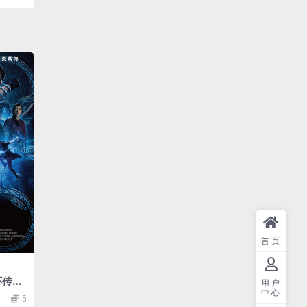
首页
环传奇
用户
中心
中文字
5