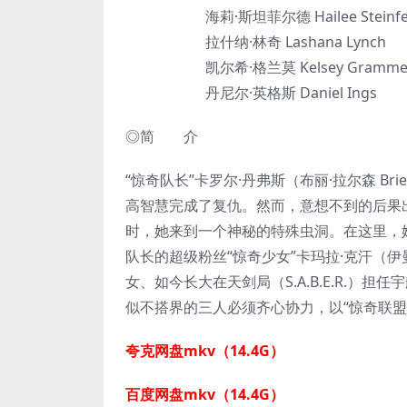
海莉·斯坦菲尔德 Hailee Steinfe
拉什纳·林奇 Lashana Lynch
凯尔希·格兰莫 Kelsey Gramme
丹尼尔·英格斯 Daniel Ings
◎简 介
“惊奇队长”卡罗尔·丹弗斯（布丽·拉尔森 Br
高智慧完成了复仇。然而，意想不到的后果
时，她来到一个神秘的特殊虫洞。在这里，
队长的超级粉丝“惊奇少女”卡玛拉·克汗（伊曼·
女、如今长大在天剑局（S.A.B.E.R.）担任宇
似不搭界的三人必须齐心协力，以“惊奇联盟
夸克网盘mkv（14.4G）
百度网盘mkv（14.4G）