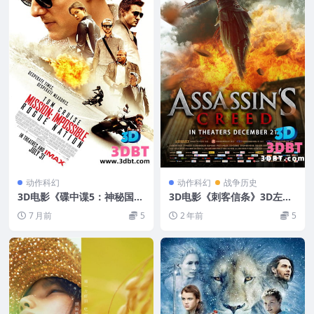
动作科幻
动作科幻
战争历史
3D电影《碟中谍5：神秘国
3D电影《刺客信条》3D左右
度》3D左右格式 高清 网盘
格式 下载 高清蓝光 网盘+迅
7 月前
5
2 年前
5
下载
雷 下载