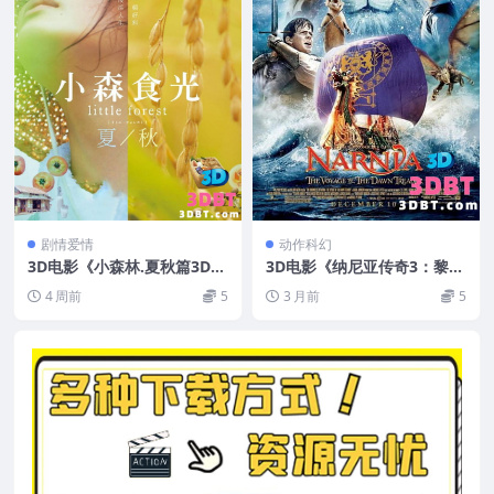
剧情爱情
动作科幻
3D电影《小森林.夏秋篇3D》
3D电影《纳尼亚传奇3：黎明
高分剧情3D电影 分屏治愈电
踏浪号》3D左右格式 高清网
4 周前
5
3 月前
5
影 网盘下载
盘下载 3DVR影视下载