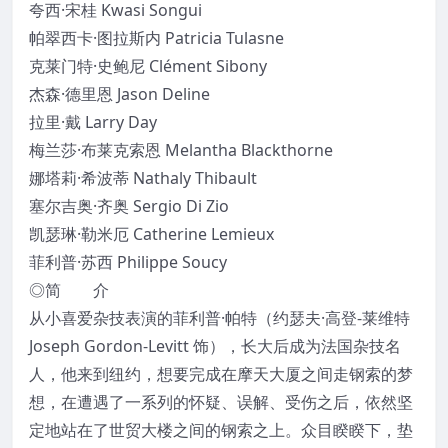
夸西·宋桂 Kwasi Songui
帕翠西卡·图拉斯内 Patricia Tulasne
克莱门特·史鲍尼 Clément Sibony
杰森·德里恩 Jason Deline
拉里·戴 Larry Day
梅兰莎·布莱克索恩 Melantha Blackthorne
娜塔莉·希波蒂 Nathaly Thibault
塞尔吉奥·齐奥 Sergio Di Zio
凯瑟琳·勒米厄 Catherine Lemieux
菲利普·苏西 Philippe Soucy
◎简 介
从小喜爱杂技表演的菲利普·帕特（约瑟夫·高登-莱维特
Joseph Gordon-Levitt 饰），长大后成为法国杂技名
人，他来到纽约，想要完成在摩天大厦之间走钢索的梦
想，在遭遇了一系列的怀疑、误解、受伤之后，依然坚
定地站在了世贸大楼之间的钢索之上。众目睽睽下，垫