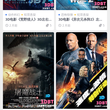
动作科幻
犯罪悬疑
恐怖惊悚
犯罪悬疑
3D电影《荒野猎人》3D左右
3D电影《异次元杀阵2》左右
格式 高清 网盘 下载 3DVR电
格式3D分屏电影 网盘高清下
2 月前
5
2 月前
5
影
载 3DVR