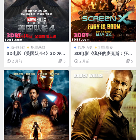
动作科幻
犯罪悬疑
战争历史
犯罪悬疑
3D电影《美国队长4》3D 左右
3D电影《疯狂的麦克斯：狂暴
分屏格式 中文字幕 百度网盘
女神3D》中文字幕 超清 左右
2 月前
5
2 月前
5
下载
格式分屏 网盘下载