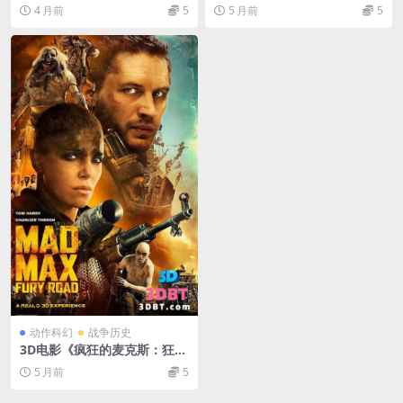
右格式 高清网盘下载 3DVR电
D左右格式 高清 网盘+迅雷 下
4 月前
5
5 月前
5
影下载
载
动作科幻
战争历史
3D电影《疯狂的麦克斯：狂暴
之路》3D左右格式 高清 网盘
5 月前
5
+迅雷BT 下载 3D版电影