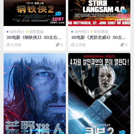
动作科幻
犯罪悬疑
动作科幻
犯罪悬疑
3D电影《钢铁侠2》3D左右分
3D电影《虎胆龙威4》3D左右
屏格式 高清网盘 下载 VR3D电
分屏格式 高清 网盘 下载 3DV
2 月前
5
2 月前
5
影
R影视