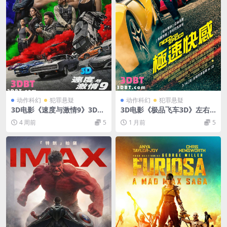
动作科幻
犯罪悬疑
动作科幻
犯罪悬疑
3D电影《速度与激情9》3D上
3D电影《极品飞车3D》左右
下宽屏格式 高清 百度网盘 下
分屏格式 中文字幕 3D电影 百
4 周前
5
1 月前
5
载
度网盘 下载