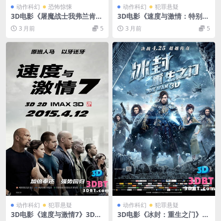
动作科幻
恐怖惊悚
动作科幻
犯罪悬疑
3D电影《屠魔战士我弗兰肯坦
3D电影《速度与激情：特别行
斯》左右格式 3D版 分屏电影
动》3D左右格式 高清 百度网
3 月前
5
3 月前
5
网盘下载 3DVR 电影
盘下载 VR3D版电影下载
动作科幻
犯罪悬疑
动作科幻
犯罪悬疑
3D电影《速度与激情7》3D左
3D电影《冰封：重生之门》3