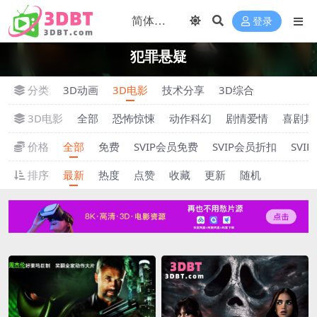
登录
犯罪悬疑
分类
3D动画
3D电影
技术分享
3D综合
3D电影
全部
恐怖惊悚
动作科幻
剧情爱情
喜剧其
价格
全部
免费
SVIP会员免费
SVIP会员折扣
SVI
排序
最新
热度
点赞
收藏
更新
随机