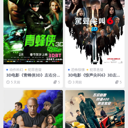
动作科幻
犯罪悬疑
恐怖惊悚
犯罪悬疑
3D电影《青蜂侠3D》左右分
3D电影《惊声尖叫6》3D左右
屏格式 高清 网盘下载 百度3D
分屏格式 高清网盘下载
5 天前
5
3 周前
5
VR电影