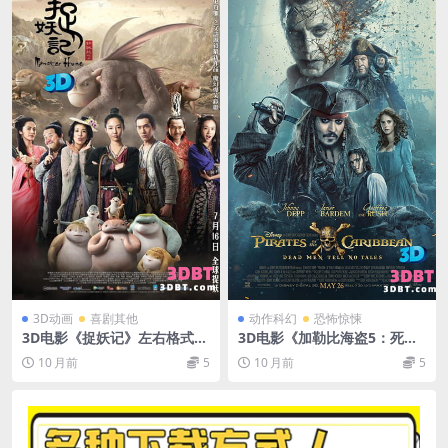
3D动画
喜剧其他
动作科幻
恐怖惊悚
3D电影《捉妖记》左右格式3
3D电影《加勒比海盗5：死无
D版本 高清 网盘下载 分屏电
对证3D》左右格式 高清蓝光
10 月前
5
10 月前
5
影中文中字
原盘 MKV 3D版 网盘 下载