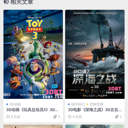
相关文章
3D动画
动作科幻
恐怖惊悚
3D动画《玩具总动员3》3D左
3D电影《深海之战》3D左右
右分屏格式 高清 网盘3D电影
分屏格式 高清 百度网盘 下载
8 月前
5
4 天前
5
下载
VR电影