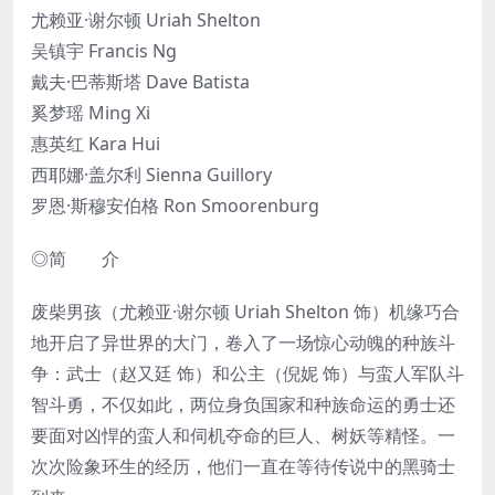
尤赖亚·谢尔顿 Uriah Shelton
吴镇宇 Francis Ng
戴夫·巴蒂斯塔 Dave Batista
奚梦瑶 Ming Xi
惠英红 Kara Hui
西耶娜·盖尔利 Sienna Guillory
罗恩·斯穆安伯格 Ron Smoorenburg
◎简 介
废柴男孩（尤赖亚·谢尔顿 Uriah Shelton 饰）机缘巧合
地开启了异世界的大门，卷入了一场惊心动魄的种族斗
争：武士（赵又廷 饰）和公主（倪妮 饰）与蛮人军队斗
智斗勇，不仅如此，两位身负国家和种族命运的勇士还
要面对凶悍的蛮人和伺机夺命的巨人、树妖等精怪。一
次次险象环生的经历，他们一直在等待传说中的黑骑士