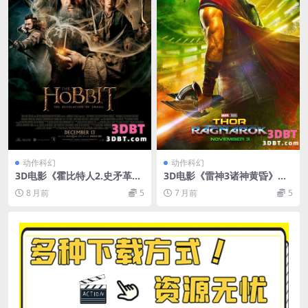
动作科幻
动作科幻
3D电影《霍比特人2.史矛革之
3D电影《雷神3诸神黄昏》左
战》3D左右格式VR版 1080P
右3D版VR电影 中文字幕 1080
8 月前
5
7 月前
5
中文字幕 网盘下载
P