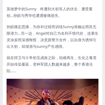
英雄梦中的Sunny﹐终遭到大初等人的伏击﹐遭受重
创…孙皓与秀华也遭遇惨痛损失。
孙皓痛定思痛﹐为弥补过错而训练Sunny准确运用其无
限潜力…另一边﹐Angel对自己为名利不惜代价﹑连累生
灵涂炭而深感悔恨﹐决意跟警方合作，以自身为诱饵引
出大初，却渐渐与sunny产生感情。
就在捍卫与斗争初见成效之际，劫难再生，生化之毒竟
开始传染蔓延，变种军团人数越来越多，整个香港沦
陷……