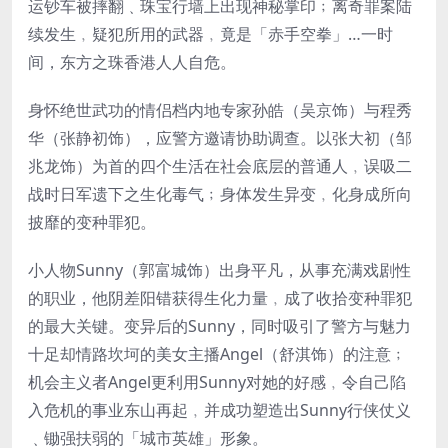
运钞车被摔翻﹑珠宝行墙上出现神秘掌印﹔离奇罪案陆
续发生﹐疑犯所用的武器﹐竟是「赤手空拳」…一时
间，东方之珠香港人人自危。
身怀绝世武功的情侣档内地专家孙皓（吴京饰）与程秀
华（张静初饰），应警方邀请协助调查。以张大初（邹
兆龙饰）为首的四个生活在社会底层的普通人﹐误吸二
战时日军遗下之生化毒气﹔身体发生异变﹐化身成所向
披靡的变种罪犯。
小人物Sunny（郭富城饰）出身平凡，从事充满戏剧性
的职业，他阴差阳错获得生化力量﹐成了收拾变种罪犯
的最大关键。变异后的Sunny，同时吸引了警方与魅力
十足却情路坎坷的美女主播Angel（舒淇饰）的注意﹔
机会主义者Angel更利用Sunny对她的好感﹐令自己陷
入危机的事业东山再起﹐并成功塑造出Sunny行侠仗义
﹑锄强扶弱的「城市英雄」形象。