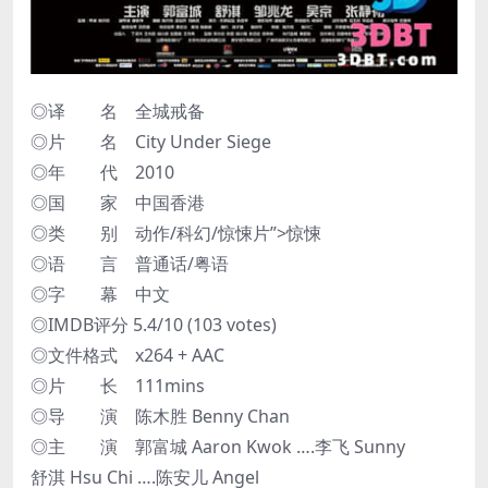
◎译 名 全城戒备
◎片 名 City Under Siege
◎年 代 2010
◎国 家 中国香港
◎类 别 动作/科幻/惊悚片”>惊悚
◎语 言 普通话/粤语
◎字 幕 中文
◎IMDB评分 5.4/10 (103 votes)
◎文件格式 x264 + AAC
◎片 长 111mins
◎导 演 陈木胜 Benny Chan
◎主 演 郭富城 Aaron Kwok ….李飞 Sunny
舒淇 Hsu Chi ….陈安儿 Angel