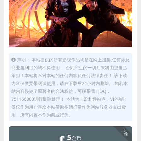
声明： 本站提供的所有影视作品均是在网上搜集,任何涉及
商业盈利目的均不得使用， 否则产生的一切后果将由您自己
承担！本站将不对本站的任何内容负任何法律责任！ 该下载
内容仅做宽带测试使用，请在下载后24小时内删除。 如若本
站内容侵犯了原著者的合法权益，可联系我们QQ：
751166800进行删除处理！ 本站为非盈利性站点，VIP功能
仅仅作为用户喜欢本站赞助捐赠打赏作为网站服务器支出费
用，所有内容不作为商业行为。
下载
5
金币