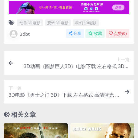
动作3D电影
恐怖3D电影
科幻3D电影
3dbt
分享
收藏
点赞(
0
)
上一篇
3D动画《圆梦巨人3D》电影下载 左右格式 3D版
高清 网盘 下载
下一篇
3D电影《勇士之门 3D》下载 左右格式 高清蓝光 网
盘+迅雷 下载
相关文章