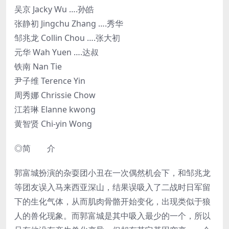
吴京 Jacky Wu ….孙皓
张静初 Jingchu Zhang ….秀华
邹兆龙 Collin Chou ….张大初
元华 Wah Yuen ….达叔
铁南 Nan Tie
尹子维 Terence Yin
周秀娜 Chrissie Chow
江若琳 Elanne kwong
黄智贤 Chi-yin Wong
◎简 介
郭富城扮演的杂耍团小丑在一次偶然机会下，和邹兆龙
等团友误入马来西亚深山，结果误吸入了二战时日军留
下的生化气体，从而肌肉骨骼开始变化，出现类似于狼
人的兽化现象。而郭富城是其中吸入最少的一个，所以