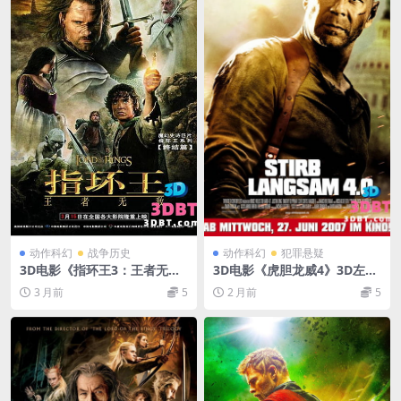
动作科幻
战争历史
动作科幻
犯罪悬疑
3D电影《指环王3：王者无
3D电影《虎胆龙威4》3D左右
敌》3D左右格式 高清4K 网盘
分屏格式 高清 网盘 下载 3DV
3 月前
5
2 月前
5
下载 VR电影3D版本
R影视