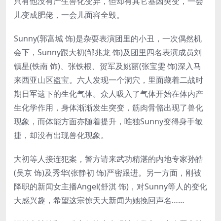
只有他没有产生兽化变异，但却有其它基因突变，一会
儿变成肥佬，一会儿面容全毁。
Sunny(郭富城 饰)是杂耍表演团里的小丑，一次偶然机
会下，Sunny跟大初(邹兆龙 饰)及团里四名表演成员刘
镇星(铁南 饰)、张铁根、贺军及姚丽(张宝雯 饰)深入马
来西亚山区盗宝。六人发现一个洞穴，里面藏着二战时
期日军遗下的生化气体。众人吸入了气体开始在体内产
生化学作用，身体渐渐发生突变，筋肉骨骼出现了兽化
现象，而体能方面亦随着提升，唯独Sunny变得身手敏
捷，却没有出现兽化现象。
大初等人接连犯案，警方请来武功精湛的内地专家孙皓
(吴京 饰)及秀华(张静初 饰)严密跟进。另一方面，刚被
降职的新闻女主播Angel(舒淇 饰)，对Sunny等人的变化
大感兴趣，希望这宗惊天大新闻为她挽回声名……