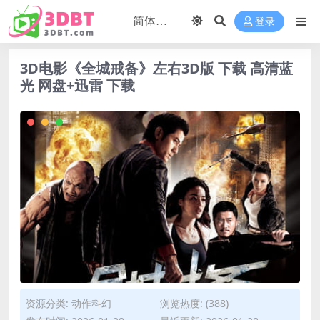
登录
3D电影《全城戒备》左右3D版 下载 高清蓝
光 网盘+迅雷 下载
资源分类:
动作科幻
浏览热度: (388)