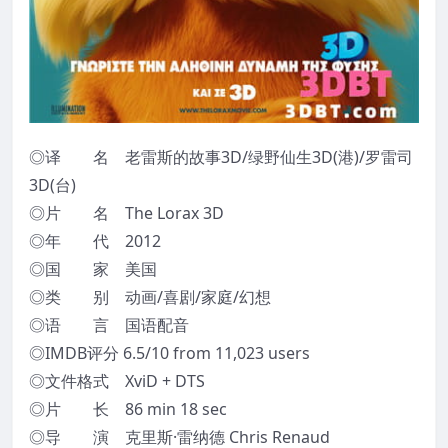
◎译 名 老雷斯的故事3D/绿野仙生3D(港)/罗雷司
3D(台)
◎片 名 The Lorax 3D
◎年 代 2012
◎国 家 美国
◎类 别 动画/喜剧/家庭/幻想
◎语 言 国语配音
◎IMDB评分 6.5/10 from 11,023 users
◎文件格式 XviD + DTS
◎片 长 86 min 18 sec
◎导 演 克里斯·雷纳德 Chris Renaud