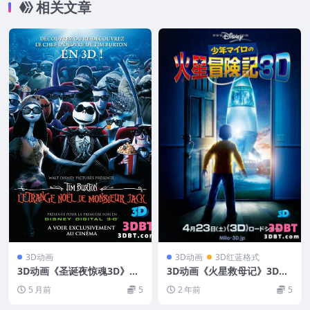
相关文章
3D动画
3D动画
3D红蓝格式
3D动画《圣诞夜惊魂3D》左
3D动画《火星救母记》3D电
右分屏格式 高清网盘下载
影 左右分屏格式 高清网盘 下
5 月前
5
2 年前
5
载 动画3D