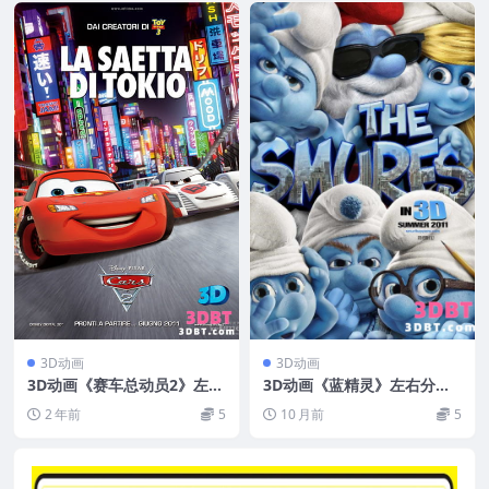
3D动画
3D动画
3D动画《赛车总动员2》左右
3D动画《蓝精灵》左右分屏
3D版 1080P 超清资源 网盘
格式 高清 百度网盘 下载
2 年前
5
10 月前
5
+迅雷下载