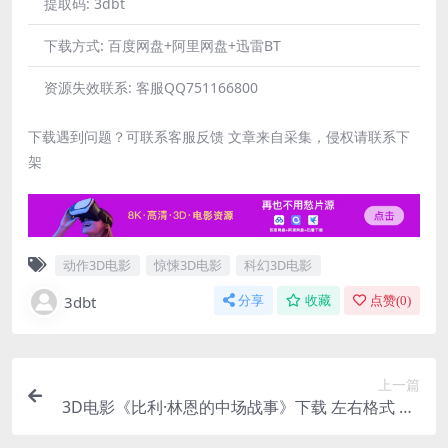
提取码:
3dbt
下载方式:
百度网盘+阿里网盘+迅雷BT
资源失效联系:
客服QQ751166800
下载遇到问题？可联系客服反馈 文章来自采集，侵权请联系下
架
动作3D电影
惊悚3D电影
科幻3D电影
3dbt
分享
收藏
点赞(
0
)
上一篇
3D电影《比利·林恩的中场战事》下载 左右格式 3D
版 蓝光高清原盘4K 网盘 下载