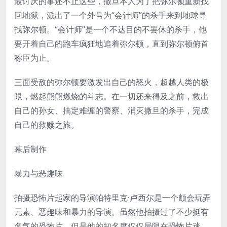
最讨厌的事还不止这些，撒旦本人为了把弥尔顿重新找
回地狱，派出了一个外号为“会计师”的杀手来到地球寻
找弥尔顿。“会计师”是一个不达目的不罢休的杀手，他
要开着自己的跑车疯狂地追着弥尔顿，直到弥尔顿俯首
称臣为止。
三面受敌的弥尔顿要激发出自己的怒火，超越人类的极
限，燃起熊熊燃烧的斗志。在一切还来得及之前，救出
自己的孙女、搞定难缠的警察、消灭撒旦的杀手，完成
自己的救赎之旅。
幕后制作
暴力与恶趣味
拍摄恐怖片起家的导演帕特里克·卢西尔是一个颇会玩弄
元素、恶趣味和暴力的导演。虽然他拍摄过了不少挺有
名气的恐怖片，但是他的知名度仅仅局限在恐怖片迷