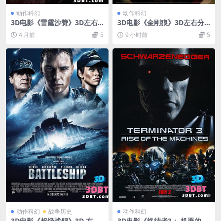
动作科幻
动作科幻
3D电影《雷霆沙赞》3D左右
3D电影《金刚狼》3D左右分
格式 高清网盘 下载 VR3D版电
屏格式 高清网盘 下载
4 月前
5
9 小时前
5
影
动作科幻
战争历史
动作科幻
3D电影《超级战舰》3D 左右
3D电影《终结者3： 机器的觉