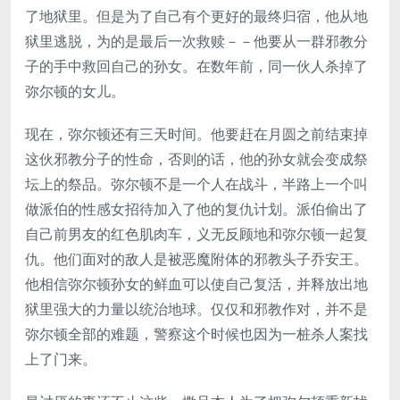
了地狱里。但是为了自己有个更好的最终归宿，他从地
狱里逃脱，为的是最后一次救赎－－他要从一群邪教分
子的手中救回自己的孙女。在数年前，同一伙人杀掉了
弥尔顿的女儿。
现在，弥尔顿还有三天时间。他要赶在月圆之前结束掉
这伙邪教分子的性命，否则的话，他的孙女就会变成祭
坛上的祭品。弥尔顿不是一个人在战斗，半路上一个叫
做派伯的性感女招待加入了他的复仇计划。派伯偷出了
自己前男友的红色肌肉车，义无反顾地和弥尔顿一起复
仇。他们面对的敌人是被恶魔附体的邪教头子乔安王。
他相信弥尔顿孙女的鲜血可以使自己复活，并释放出地
狱里强大的力量以统治地球。仅仅和邪教作对，并不是
弥尔顿全部的难题，警察这个时候也因为一桩杀人案找
上了门来。