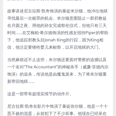
故事讲述尼古拉斯·凯奇饰演的暴徒米尔顿，他冲出地狱
寻找最后一次赎罪的机会。米尔顿意图阻止一群邪教徒
在月圆之夜、用他的孙女完成祭祀仪式，但他只有三天
时间……在艾梅柏·希尔德饰演的性感女招待Piper的帮助
下，他追踪邪教头目Jonah King的行踪，因为King相
信，他注定要牺牲婴儿来献祭，以开启地狱的大门。
当然麻烦还不止这些，米尔顿还要面对警察的追捕以及
一个名叫“The Accountant”的神秘杀手（威廉·菲德内尔
饰演）的追杀，传说他是由魔鬼派来，为了将米尔顿重
新带回地狱……
这是一部带有超现实情节的动作片。
尼古拉斯·凯奇在影片中饰演了暴徒弥尔顿，他是一个十
恶不赦的混蛋，从前犯下了不少坏事。他现在已经呆在