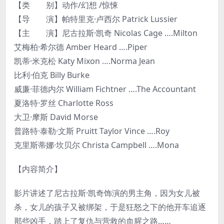
【类 别】动作/幻想 /惊悚
【导 演】帕特里克·卢西尔 Patrick Lussier
【主 演】尼古拉斯·凯奇 Nicolas Cage ….Milton
艾梅柏·希尔德 Amber Heard ….Piper
凯蒂·米克松 Katy Mixon ….Norma Jean
比利·伯克 Billy Burke
威廉·菲德内尔 William Fichtner ….The Accountant
夏洛特·罗丝 Charlotte Ross
大卫·摩斯 David Morse
普路特·泰勒·文斯 Pruitt Taylor Vince ….Roy
克里斯蒂娜·坎贝尔 Christa Campbell ….Mona
【内容简介】
影片讲述了尼古拉斯·凯奇饰演的男主角，因为女儿被
杀，女儿的孩子又被绑架，于是狂怒之下的他开车追逐
那些凶手，踏上了复仇与营救的血腥之路……