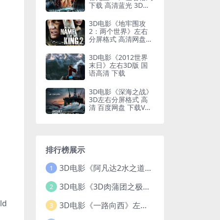
下载 高清蓝光 3D版
网盘 下载
3D电影《地牢围攻
2：两个世界》左右
分屏格式 高清网盘
下载
3D电影《2012世界
末日》左右3D版 国
语高清 下载
3D电影《深海之战》
3D左右分屏格式 高
清 百度网盘 下载VR
电影
排行榜展示
3D电影《阿凡达2水之道》3D左右格式 高清蓝光原盘 网盘下载 中文配音 4K3DVR电影
1
3D电影《3D肉蒲团之极乐宝鉴》下载 全球首部3D限制级电影 网盘下载
2
ld
3D电影《一路向西》左右格式 3D版 高清 网盘 下载
3