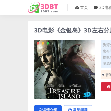
首页
3D电
3D电影《金银岛》3D左右分
资源
发布时
提取码
资源失
普
详情介绍
常见问题