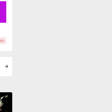
(
0
)