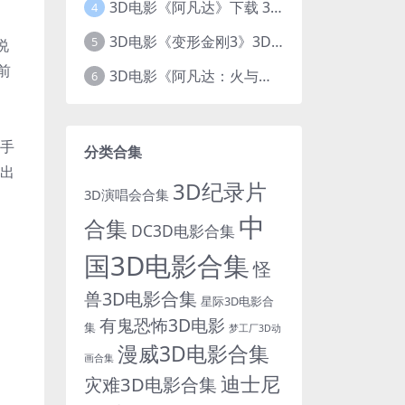
3D电影《阿凡达》下载 3D左右格式 加长版 网盘下载
4
3D电影《变形金刚3》3D左右格式 高清蓝光 百度网盘+迅雷 下载 出屏国配字幕.国英双语
5
说
前
3D电影《阿凡达：火与烬》3D 4K Avatar：Fire and Ash 3D 左右格式 高清4K 电影 下载
6
水手
分类合集
r出
3D纪录片
3D演唱会合集
中
合集
DC3D电影合集
国3D电影合集
怪
兽3D电影合集
星际3D电影合
有鬼恐怖3D电影
集
梦工厂3D动
漫威3D电影合集
画合集
迪士尼
灾难3D电影合集