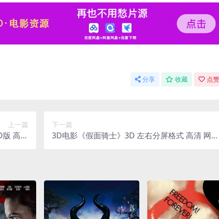
分享
收藏
点赞
上一篇
下一篇
D版 高清
3D电影《假面骑士》3D 左右分屏格式 高清 网盘
迅雷 下载
下载