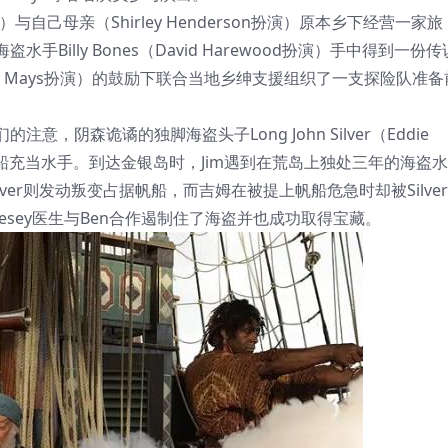
o扮演）与自己母亲（Shirley Henderson扮演）原本乡下经营一家旅
illy Bones（David Harewood扮演）手中得到一份传
niel Mays扮演）的鼓励下联合当地乡绅支援组织了一支探险队准备
，阴森诡谲的独脚海盗头子Long John Silver（Eddie
上船充当水手。到达金银岛时，Jim遇到在荒岛上独处三年的海盗
此时Silver则发动叛变占据帆船，而吉姆在被提上帆船危急时却被Silve
esey医生与Ben合作遏制住了海盗并也成功取得宝藏。