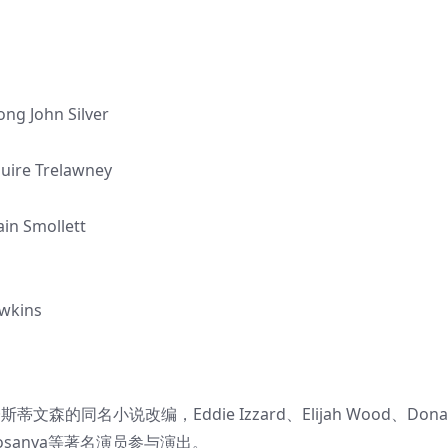
 John Silver
ire Trelawney
n Smollett
wkins
森的同名小说改编，Eddie Izzard、Elijah Wood、Dona
ina Sosanya等著名演员参与演出。