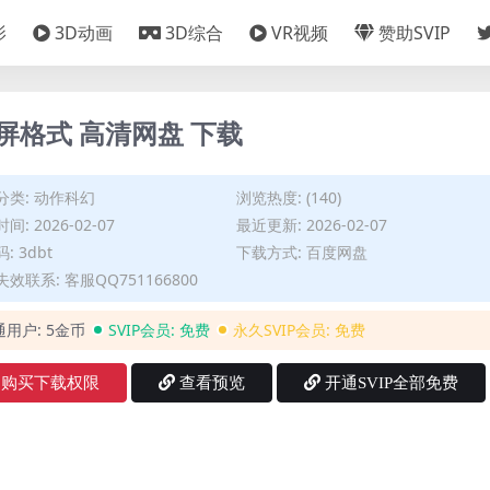
影
3D动画
3D综合
VR视频
赞助SVIP
屏格式 高清网盘 下载
分类:
动作科幻
浏览热度: (140)
间: 2026-02-07
最近更新: 2026-02-07
: 3dbt
下载方式: 百度网盘
效联系: 客服QQ751166800
通用户:
5金币
SVIP会员:
免费
永久SVIP会员:
免费
购买下载权限
查看预览
开通SVIP全部免费