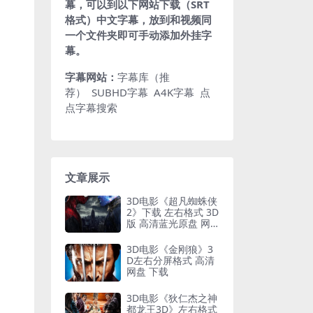
幕，可以到以下网站下载（SRT
格式）中文字幕，放到和视频同
一个文件夹即可手动添加外挂字
幕。
字幕网站：
字幕库（推
荐）
SUBHD字幕
A4K字幕
点
点字幕搜索
文章展示
3D电影《超凡蜘蛛侠
2》下载 左右格式 3D
版 高清蓝光原盘 网
盘 下载
3D电影《金刚狼》3
D左右分屏格式 高清
网盘 下载
3D电影《狄仁杰之神
都龙王3D》左右格式