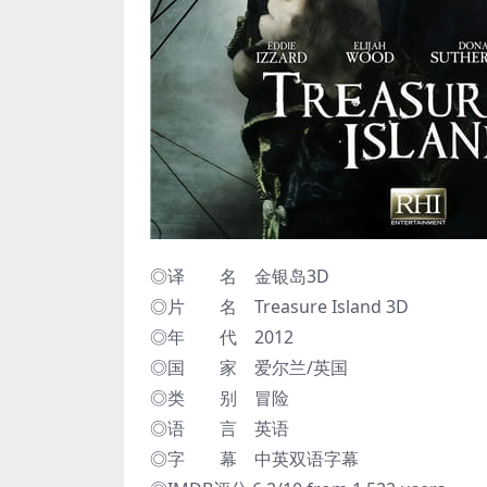
◎译 名 金银岛3D
◎片 名 Treasure Island 3D
◎年 代 2012
◎国 家 爱尔兰/英国
◎类 别 冒险
◎语 言 英语
◎字 幕 中英双语字幕