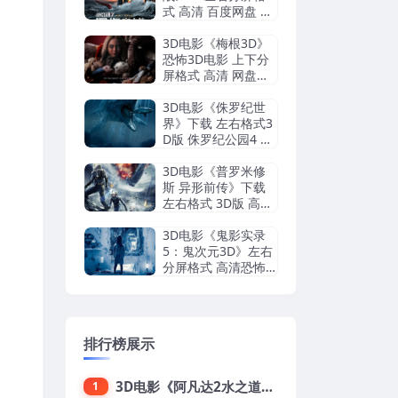
式 高清 百度网盘 下
载VR电影
3D电影《梅根3D》
恐怖3D电影 上下分
屏格式 高清 网盘下
载
3D电影《侏罗纪世
界》下载 左右格式3
D版 侏罗纪公园4 网
盘下载
3D电影《普罗米修
斯 异形前传》下载
左右格式 3D版 高清
蓝光原盘 网盘 下载
3D电影《鬼影实录
5：鬼次元3D》左右
分屏格式 高清恐怖3
D电影下载
排行榜展示
3D电影《阿凡达2水之道》3D左右格式 高清蓝光原盘 网盘下载 中文配音 4K3DVR电影
1