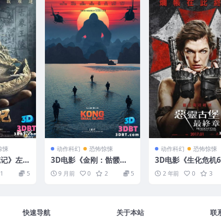
惊悚
动作科幻
恐怖惊悚
动作科幻
恐怖惊悚
笔记》左
3D电影《金刚：骷髅
3D电影《生化危机
载 高清蓝
岛》3D版下载 左右格式
章》左右3D版 下载
1
5
9 月前
0
2
5
2 年前
0
3
载
4K蓝光原盘 高清MKV 网
蓝光 网盘 +迅雷 下
盘下载
快速导航
关于本站
联