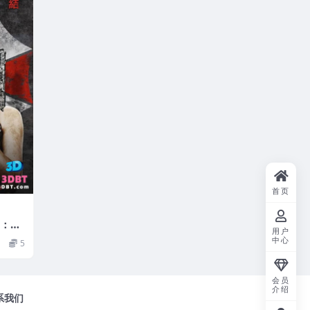
首页
6：终
用户
 高清
中心
5
载
会员
介绍
系我们