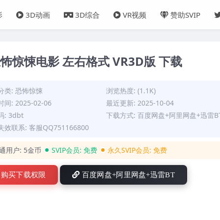
影
3D动画
3D综合
VR视频
赞助SVIP
怖惊悚电影 左右格式 VR3D版 下载
分类:
恐怖惊悚
浏览热度: (1.1K)
间: 2025-02-06
最近更新: 2025-10-04
: 3dbt
下载方式: 百度网盘+阿里网盘+迅雷B
效联系: 客服QQ751166800
通用户:
5金币
SVIP会员:
免费
永久SVIP会员:
免费
购买下载权限
百度网盘+阿里网盘+迅雷BT