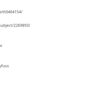
/tt0464154/
bject/2269893/
r
fuss