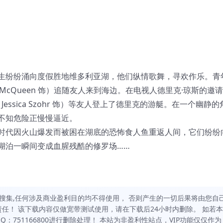
生纷纷涌向度假胜地维多利亚湖，他们纵情歌舞，寻欢作乐。青
 R. McQueen 饰）追随友人来到海边。在电视人德里克·琼斯的邀请
essica Szohr 饰）等友人登上了德里克的游艇。在一个幽静的
不知危险正慢慢逼近。
时代因火山爆发而被困在湖底的恐怖食人鱼重返人间，它们纷纷
湖泊一瞬间变成血腥残酷的修罗场……
搜集,任何涉及商业盈利目的均不得使用， 否则产生的一切后果将由您自
任！ 该下载内容仅做宽带测试使用，请在下载后24小时内删除。 如若本
751166800进行删除处理！ 本站为非盈利性站点，VIP功能仅仅作为