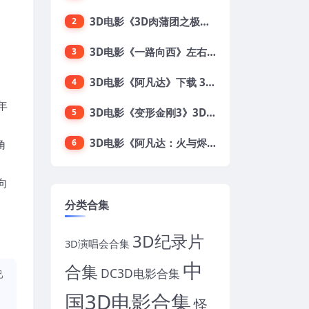
3D电影《3D肉蒲团之极乐宝鉴》下载 全球首部3D限制级电影 网盘下载
2
3D电影《一路向西》左右格式 3D版 高清 网盘 下载
3
3D电影《阿凡达》下载 3D左右格式 加长版 网盘下载
4
年
3D电影《变形金刚3》3D左右格式 高清蓝光 百度网盘+迅雷 下载 出屏国配字幕.国英双语
5
3D电影《阿凡达：火与烬》3D 4K Avatar：Fire and Ash 3D 左右格式 高清4K 电影 下载
角
6
向
分类合集
3D纪录片
3D演唱会合集
中
合集
DC3D电影合集
己
国3D电影合集
怪