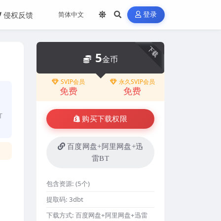
侵权反馈
登录
下载
5
金币
SVIP会员
永久SVIP会员
免费
免费
T
购买下载权限
百度网盘+阿里网盘+迅
雷BT
包含资源:
(5个)
提取码:
3dbt
下载方式:
百度网盘+阿里网盘+迅雷