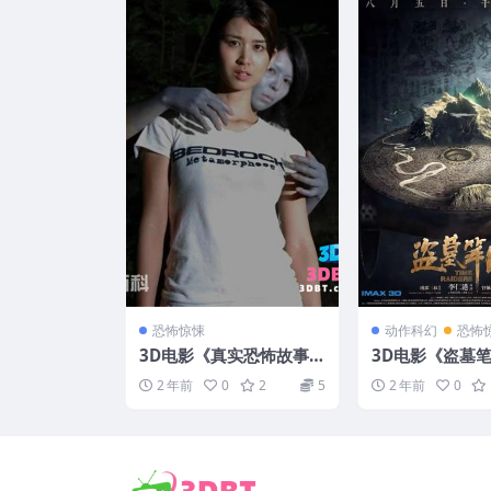
恐怖惊悚
动作科幻
恐怖
3D电影《真实恐怖故事3
3D电影《盗墓
D电影版》下载 左右格式
右格式 3D版 下
2 年前
0
2
5
2 年前
0
日本恐怖故事3D电影 网
光 网盘 迅雷 下
盘