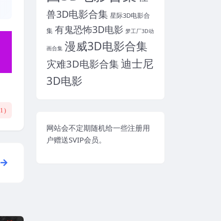
兽3D电影合集
星际3D电影合
有鬼恐怖3D电影
集
梦工厂3D动
漫威3D电影合集
画合集
迪士尼
灾难3D电影合集
3D电影
(
1
)
网站会不定期随机给一些注册用
户赠送SVIP会员。