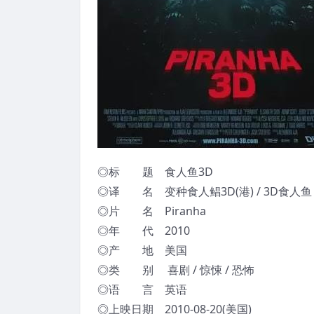
◎标 题 食人鱼3D
◎译 名 变种食人鲳3D(港) / 3D食人鱼 / P
◎片 名 Piranha
◎年 代 2010
◎产 地 美国
◎类 别 喜剧 / 惊悚 / 恐怖
◎语 言 英语
◎上映日期 2010-08-20(美国)