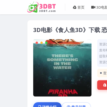
首页
3D电
3D电影《食人鱼3D》下载 恐
资源
发布时
提取码
资源失
普
详情介绍
常见问题