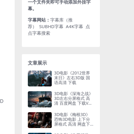
一个文件夹即可手动添加外挂字
幕。
字幕网站：
字幕库（推
荐）
SUBHD字幕
A4K字幕
点
点字幕搜索
文章展示
3D电影《2012世界
末日》左右3D版 国
语高清 下载
3D电影《深海之战》
3D左右分屏格式 高
D
清 百度网盘 下载VR
电影
3D电影《梅根3D》
恐怖3D电影 上下分
屏格式 高清 网盘下
载