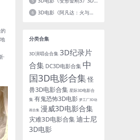
3D电影《变形金刚3》3D左右格式 高清蓝光 百度网盘+迅雷 下载 出屏国配字幕.国英双语
5
3D电影《阿凡达：火与烬》3D 4K Avatar：Fire and Ash 3D 左右格式 高清4K 电影 下载
6
险的
分类合集
秘地
3D纪录片
3D演唱会合集
·
中
合集
DC3D电影合集
国3D电影合集
怪
兽3D电影合集
星际3D电影合
有鬼恐怖3D电影
集
梦工厂3D动
漫威3D电影合集
画合集
迪士尼
灾难3D电影合集
3D电影