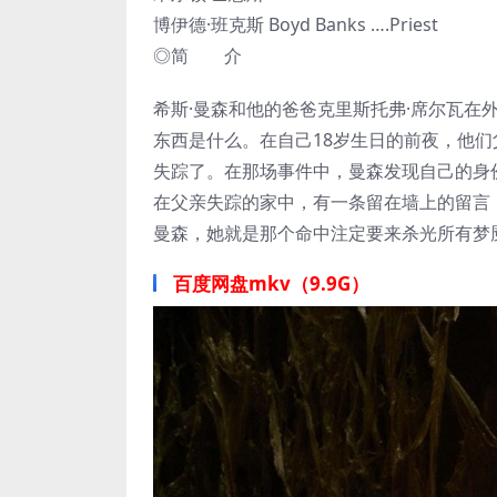
博伊德·班克斯 Boyd Banks ….Priest
◎简 介
希斯·曼森和他的爸爸克里斯托弗·席尔瓦
东西是什么。在自己18岁生日的前夜，他们
失踪了。在那场事件中，曼森发现自己的身
在父亲失踪的家中，有一条留在墙上的留言
曼森，她就是那个命中注定要来杀光所有梦
百度网盘mkv（9.9G）