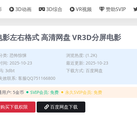
影
3D动画
3D综合
VR视频
赞助SVIP
电影左右格式 高清网盘 VR3D分屏电影
分类:
恐怖惊悚
浏览热度: (1.2K)
间: 2025-10-23
最近更新: 2025-10-23
: 3dbt
下载方式: 百度网盘
效联系: 客服QQ751166800
通用户:
5金币
SVIP会员:
免费
永久SVIP会员:
免费
购买下载权限
百度网盘下载