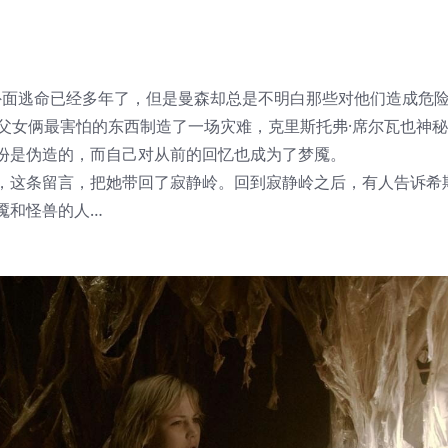
在外面逃命已经多年了，但是曼森却总是不明白那些对他们造成危
父女俩最害怕的东西制造了一场灾难，克里斯托弗·席尔瓦也神
份是伪造的，而自己对从前的回忆也成为了梦魇。
，这条留言，把她带回了寂静岭。回到寂静岭之后，有人告诉希斯
魇和怪兽的人…