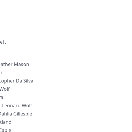
tt
ather Mason
er
opher Da Silva
Wolf
va
eonard Wolf
lia Gillespie
tland
Cable