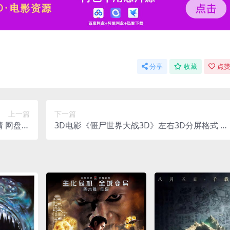
分享
收藏
点赞
上一篇
下一篇
清 网盘下
3D电影《僵尸世界大战3D》左右3D分屏格式 高
中文中字
清网盘 下载VR电影