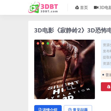
首页
3D电
3D电影《寂静岭2》3D恐怖
资源
发布时
提取码
资源失
普
详情介绍
常见问题