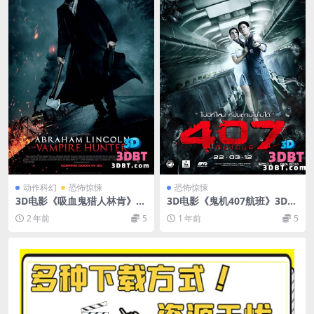
动作科幻
恐怖惊悚
恐怖惊悚
3D电影《吸血鬼猎人林肯》下
3D电影《鬼机407航班》3D左
载 左右格式 3D版 高清蓝光原
右格式 国粤泰三语.3D国配中
2 年前
5
1 年前
5
盘 MKV 网盘 下载
文字幕 百度网盘下载 左右分
屏VR视频