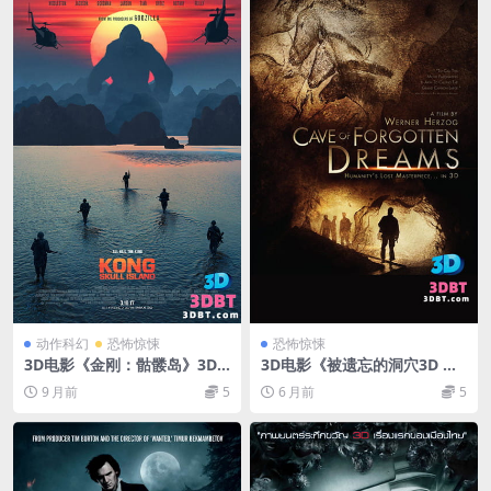
动作科幻
恐怖惊悚
恐怖惊悚
3D电影《金刚：骷髅岛》3D
3D电影《被遗忘的洞穴3D 》
版下载 左右格式 4K蓝光原盘
左右格式 下载 高清恐怖电影3
9 月前
5
6 月前
5
高清MKV 网盘下载
D 网盘下载