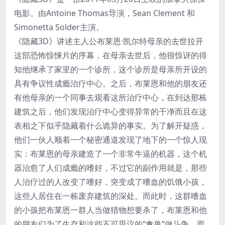
电影。由Antoine Thomas导演，Sean Clement 和
Simonetta Solder主演。
《隐藏3D》讲述主人公布莱恩·凯尔特母亲的去世拉开
这部恐怖惊悚片的序幕，在母亲去世后，他很惊讶的得
知他继承了家里的一个诊所，这个诊所是母亲所开设的
具有争议性成瘾治疗中心。之后，布莱恩和他的朋友还
有他母亲的一个同事去观看这所治疗中心，在到达那栋
建筑之后，他们发现治疗中心变得异常的干净而且在这
表相之下似乎隐藏着什么诡异的事实。为了解开疑惑，
他们一伙人顺着一个秘密通道发现了地下的一个惊人现
实：布莱恩的母亲建造了一个非常牛逼的机器，这个机
器治愈了人们成瘾的嗜好，不过它的副作用就是，那些
人治疗过的人改变了嗜好，突变成了嗜血的饥饿小孩，
这些人居住在一栋废弃建筑的深处。而此时，这群嗜血
的小孩把布莱恩一群人当做猎物想要杀了，布莱恩和他
的朋友们为了生存和这些不可思议的“禽兽”做斗争，而