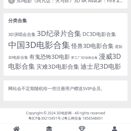
3D电影《阿凡达：火与烬》3D 4K Avatar：Fire and Ash 3D 左右格式 高清4K 电影 下载
6
分类合集
3D纪录片合集
DC3D电影合集
3D演唱会合集
中国3D电影合集
怪兽3D电影合集
星际
漫威3D
有鬼恐怖3D电影
3D电影合集
梦工厂3D动画合集
电影合集
迪士尼3D电影
灾难3D电影合集
网站会不定期随机给一些注册用户赠送SVIP会员。
Copyright © 2024
3D电影网
- All rights reserved
粤ICP备39215451号-2
粤公网安备 1856548451