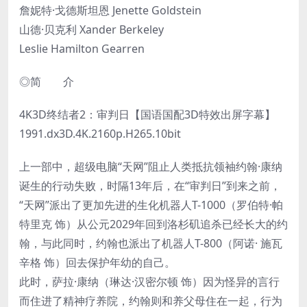
詹妮特·戈德斯坦恩 Jenette Goldstein
山德·贝克利 Xander Berkeley
Leslie Hamilton Gearren
◎简 介
4K3D终结者2：审判日【国语国配3D特效出屏字幕】
1991.dx3D.4K.2160p.H265.10bit
上一部中，超级电脑“天网”阻止人类抵抗领袖约翰·康纳
诞生的行动失败，时隔13年后，在“审判日”到来之前，
“天网”派出了更加先进的生化机器人T-1000（罗伯特·帕
特里克 饰）从公元2029年回到洛杉矶追杀已经长大的约
翰，与此同时，约翰也派出了机器人T-800（阿诺· 施瓦
辛格 饰）回去保护年幼的自己。
此时，萨拉·康纳（琳达·汉密尔顿 饰）因为怪异的言行
而住进了精神疗养院，约翰则和养父母住在一起，行为