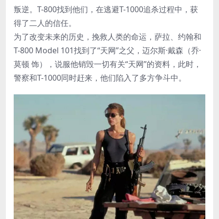
叛逆。T-800找到他们，在逃避T-1000追杀过程中，获
得了二人的信任。
为了改变未来的历史，挽救人类的命运，萨拉、约翰和
T-800 Model 101找到了“天网”之父，迈尔斯·戴森（乔·
莫顿 饰），说服他销毁一切有关“天网”的资料，此时，
警察和T-1000同时赶来，他们陷入了多方争斗中。