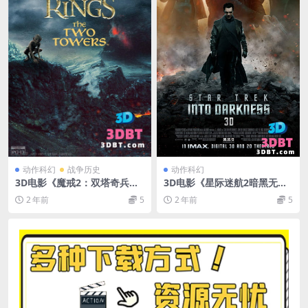
动作科幻
战争历史
动作科幻
3D电影《魔戒2：双塔奇兵》3
3D电影《星际迷航2暗黑无
D左右格式 高清4K 网盘下载 V
界》下载 左右格式 3D版 高清
2 年前
5
2 年前
5
R电影3D版
蓝光 MKV 网盘 下载