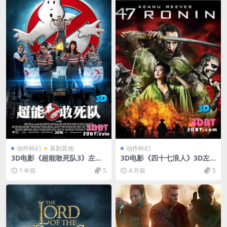
动作科幻
喜剧其他
动作科幻
3D电影《超能敢死队3》左右
3D电影《四十七浪人》3D左
格式3D版 《捉鬼敢死队3》 网
右格式 高清网盘下载 VR3D电
1 年前
5
4 月前
5
盘下载
影