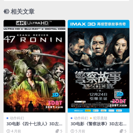
相关文章
动作科幻
动作科幻
犯罪悬疑
3D电影《四十七浪人》3D左
3D电影《警察故事》3D左右
右格式 高清网盘下载 VR3D电
格式 超清4K 百度网盘下载 VR
4 月前
5
5 月前
5