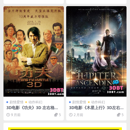
影
3D电影
剧情爱情
动作科幻
剧情爱情
动作科幻
3D电影《功夫》3D 左右格式
3D电影《木星上行》3D左右
下载 功夫3D重映版中文字幕
格式 高清网盘 下载 3D版VR电
9 月前
5
2 月前
5
超清4K网盘 下载
影