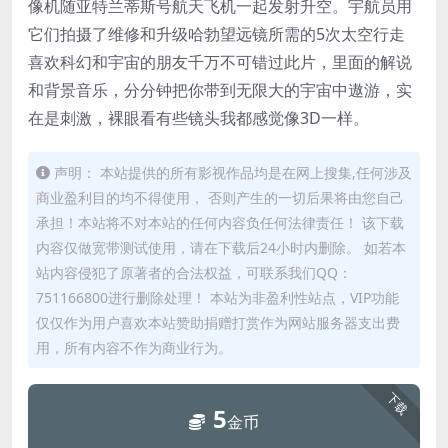
像机随亚特兰蒂斯号航天飞机一起发射升空。宇航员用
它们拍摄了维修和升级哈勃望远镜所需的5次太空行走
喜欢科幻和宇宙的朋友千万不可错过此片，里面的解说
和背景音乐，分分钟把你带到无限大的宇宙中遨游，实
在是刺激，裸眼看有些镜头我都感觉像3D一样。
声明： 本站提供的所有影视作品均是在网上搜集,任何涉及
商业盈利目的均不得使用， 否则产生的一切后果将由您自己
承担！本站将不对本站的任何内容负任何法律责任！ 该下载
内容仅做宽带测试使用，请在下载后24小时内删除。 如若本
站内容侵犯了原著者的合法权益，可联系我们QQ：
751166800进行删除处理！ 本站为非盈利性站点，VIP功能
仅仅作为用户喜欢本站赞助捐赠打赏作为网站服务器支出费
用，所有内容不作为商业行为。
下载
5
金币