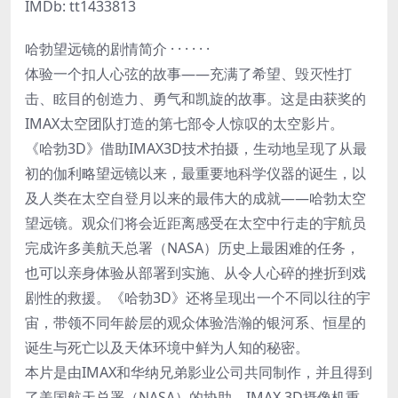
IMDb: tt1433813
哈勃望远镜的剧情简介 · · · · · ·
体验一个扣人心弦的故事——充满了希望、毁灭性打
击、眩目的创造力、勇气和凯旋的故事。这是由获奖的
IMAX太空团队打造的第七部令人惊叹的太空影片。
《哈勃3D》借助IMAX3D技术拍摄，生动地呈现了从最
初的伽利略望远镜以来，最重要地科学仪器的诞生，以
及人类在太空自登月以来的最伟大的成就——哈勃太空
望远镜。观众们将会近距离感受在太空中行走的宇航员
完成许多美航天总署（NASA）历史上最困难的任务，
也可以亲身体验从部署到实施、从令人心碎的挫折到戏
剧性的救援。《哈勃3D》还将呈现出一个不同以往的宇
宙，带领不同年龄层的观众体验浩瀚的银河系、恒星的
诞生与死亡以及天体环境中鲜为人知的秘密。
本片是由IMAX和华纳兄弟影业公司共同制作，并且得到
了美国航天总署（NASA）的协助。IMAX 3D摄像机重