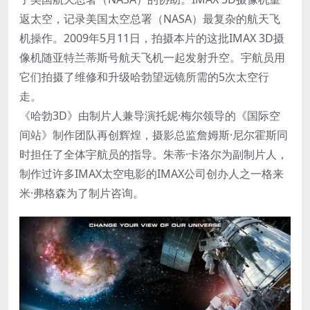
返太空，记录美国太空总署（NASA）最复杂的航天飞
机操作。2009年5月11日，拍摄本片的这批IMAX 3D摄
像机随亚特兰蒂斯号航天飞机一起发射升空。宇航员用
它们拍摄了维修和升级哈勃望远镜所需的5次太空行
走。
《哈勃3D》由制片人兼导演托妮·梅尔领导的《国际空
间站》制作团队再创辉煌，摄影总监詹姆斯·尼尔霍斯同
时担任了全体宇航员的指导。朱蒂·卡洛尔为副制片人，
制作过许多IMAX太空电影的IMAX公司创办人之一格来
米·弗格森为了制片咨询。