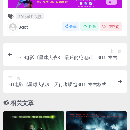
3D纪录片视频
3dbt
分享
收藏
点赞(
0
)
上一篇
3D电影《星球大战8：最后的绝地武士3D》左右格
式 下载 高清蓝光原盘 MKV 网盘+迅雷 下载
下一篇
3D电影《星球大战9：天行者崛起3D》左右格式 下
载 高清蓝光原盘 MKV 百度网盘下载
相关文章