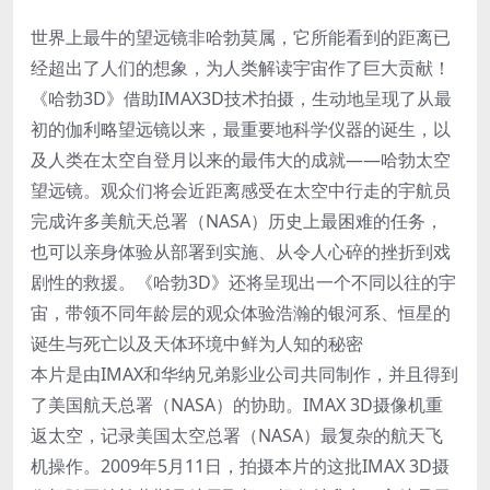
世界上最牛的望远镜非哈勃莫属，它所能看到的距离已
经超出了人们的想象，为人类解读宇宙作了巨大贡献！
《哈勃3D》借助IMAX3D技术拍摄，生动地呈现了从最
初的伽利略望远镜以来，最重要地科学仪器的诞生，以
及人类在太空自登月以来的最伟大的成就——哈勃太空
望远镜。观众们将会近距离感受在太空中行走的宇航员
完成许多美航天总署（NASA）历史上最困难的任务，
也可以亲身体验从部署到实施、从令人心碎的挫折到戏
剧性的救援。《哈勃3D》还将呈现出一个不同以往的宇
宙，带领不同年龄层的观众体验浩瀚的银河系、恒星的
诞生与死亡以及天体环境中鲜为人知的秘密
本片是由IMAX和华纳兄弟影业公司共同制作，并且得到
了美国航天总署（NASA）的协助。IMAX 3D摄像机重
返太空，记录美国太空总署（NASA）最复杂的航天飞
机操作。2009年5月11日，拍摄本片的这批IMAX 3D摄