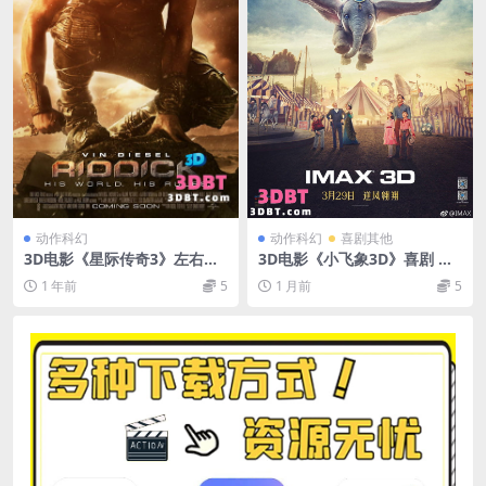
动作科幻
动作科幻
喜剧其他
3D电影《星际传奇3》左右分
3D电影《小飞象3D》喜剧 左
屏版 3D电影 网盘 下载 VR影
右格式 高清 网盘 出屏特效国
1 年前
5
1 月前
5
视资源下载
配字幕 3D电影 下载