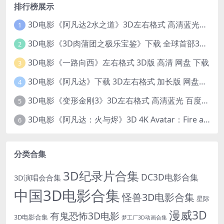
排行榜展示
3D电影《阿凡达2水之道》3D左右格式 高清蓝光原盘 网盘下载 中文配音 4K3DVR电影
1
3D电影《3D肉蒲团之极乐宝鉴》下载 全球首部3D限制级电影 网盘下载
2
3D电影《一路向西》左右格式 3D版 高清 网盘 下载
3
3D电影《阿凡达》下载 3D左右格式 加长版 网盘下载
4
3D电影《变形金刚3》3D左右格式 高清蓝光 百度网盘+迅雷 下载 出屏国配字幕.国英双语
5
3D电影《阿凡达：火与烬》3D 4K Avatar：Fire and Ash 3D 左右格式 高清4K 电影 下载
6
分类合集
3D纪录片合集
DC3D电影合集
3D演唱会合集
中国3D电影合集
怪兽3D电影合集
星际
漫威3D
有鬼恐怖3D电影
3D电影合集
梦工厂3D动画合集