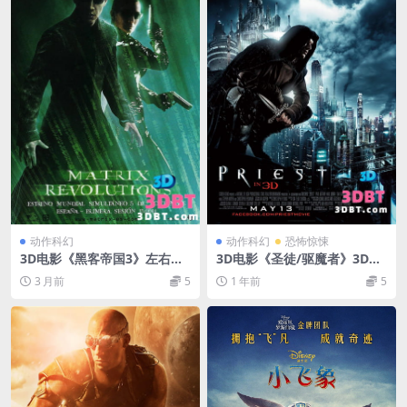
动作科幻
动作科幻
恐怖惊悚
3D电影《黑客帝国3》左右分
3D电影《圣徒/驱魔者》3D左
屏3D格式 高清网盘 下载 3DV
右分屏格式 高清 网盘下载
3 月前
5
1 年前
5
R影视