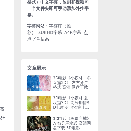
格式）中文字幕，放到和视频同
一个文件夹即可手动添加外挂字
幕。
字幕网站：
字幕库（推
荐）
SUBHD字幕
A4K字幕
点
点字幕搜索
文章展示
3D电影《小森林：冬
春篇3D》 左右分屏
格式 高清 网盘下载
3D电影《小森林.夏
秋篇3D》高分剧情3
D电影 分屏治愈电影
高
网盘下载
现狂
3D电影《黑暗之城》
左右分屏格式 高清网
盘下载 3D电影