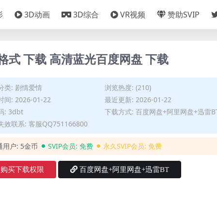
影
3D动画
3D综合
VR视频
赞助SVIP
格式 下载 高清蓝光百度网盘 下载
分类:
剧情爱情
浏览热度: (210)
间: 2026-01-22
最近更新: 2026-01-22
: 3dbt
下载方式: 百度网盘+阿里网盘+迅雷B
效联系: 客服QQ751166800
通用户:
5金币
SVIP会员:
免费
永久SVIP会员:
免费
购买下载权限
百度网盘+阿里网盘+迅雷BT