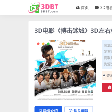
首页
3D电
3D电影《搏击迷城》3D左右
资源
发布时
提取码
资源失
普
详情介绍
常见问题