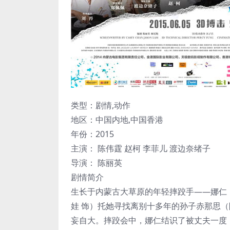
类型：剧情,动作
地区：中国内地,中国香港
年份：2015
主演： 陈伟霆 赵柯 李菲儿 渡边奈绪子
导演： 陈丽英
剧情简介
生长于内蒙古大草原的年轻摔跤手——娜仁
娃 饰）托她寻找离别十多年的孙子赤那思
妄自大。摔跤会中，娜仁结识了被丈夫一度