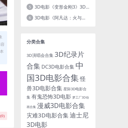
3D电影《变形金刚3》3D左右格式 高清蓝光 百度网盘+迅雷 下载 出屏国配字幕.国英双语
5
3D电影《阿凡达：火与烬》3D 4K Avatar：Fire and Ash 3D 左右格式 高清4K 电影 下载
6
承
分类合集
内容
欢本
3D纪录片
3D演唱会合集
中
合集
DC3D电影合集
国3D电影合集
怪
兽3D电影合集
星际3D电影合
有鬼恐怖3D电影
集
梦工厂3D动
漫威3D电影合集
画合集
迪士尼
灾难3D电影合集
(
0
)
3D电影