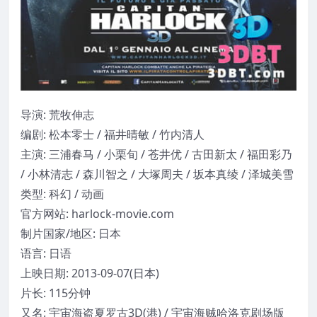
导演: 荒牧伸志
编剧: 松本零士 / 福井晴敏 / 竹内清人
主演: 三浦春马 / 小栗旬 / 苍井优 / 古田新太 / 福田彩乃
/ 小林清志 / 森川智之 / 大塚周夫 / 坂本真绫 / 泽城美雪
类型: 科幻 / 动画
官方网站: harlock-movie.com
制片国家/地区: 日本
语言: 日语
上映日期: 2013-09-07(日本)
片长: 115分钟
又名: 宇宙海盗夏罗古3D(港) / 宇宙海贼哈洛克剧场版