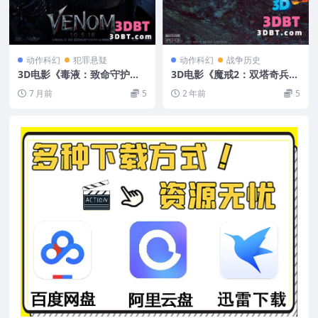
动作科幻
犯罪悬疑
动作科幻
战争历史
3D电影《毒液：致命守护
3D电影《魔戒2：双塔奇兵》
者》左右3D版 VR电影 1080
3D左右格式 高清4K 网盘下
7 月前
5
2 年前
5
P 网盘下载
载 VR电影3D版