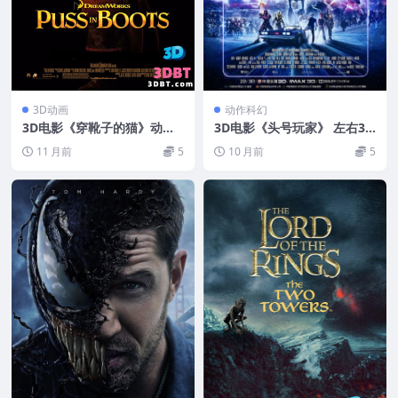
3D动画
动作科幻
3D电影《穿靴子的猫》动画
3D电影《头号玩家》 左右3D
下载 左右格式3D版 百度网盘
格式 1080P 网盘下载
11 月前
5
10 月前
5
下载