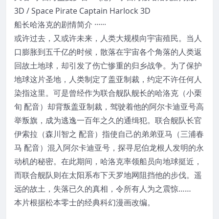
3D / Space Pirate Captain Harlock 3D
船长哈洛克的剧情简介 ······
或许过去，又或许未来，人类大规模向宇宙殖民。当人
口膨胀到五千亿的时候，散落在宇宙各个角落的人类返
回故土地球，却引发了伤亡惨重的归乡战争。为了保护
地球这片圣地，人类制定了盖亚制裁，约定不许任何人
染指这里。可是曾经作为联合舰队舰长的哈洛克（小栗
旬 配音）却背叛盖亚制裁，驾驶着他的阿尔卡迪亚号高
举叛旗，成为逃逸一百年之久的通缉犯。联合舰队长官
伊索拉（森川智之 配音）指使自己的弟弟亚马（三浦春
马 配音）混入阿尔卡迪亚号，探寻尼伯龙根人发明的永
动机的秘密。在此期间，哈洛克率领船员向地球挺近，
而联合舰队则在太阳系布下天罗地网阻挡他的步伐。遥
远的故土，失落已久的真相，令所有人为之震惊……
本片根据松本零士的经典科幻漫画改编。