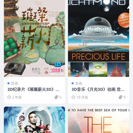
其他
其他
3D纪录片《璀璨薪火3D》左
3D音乐《月光3D》动画 世界
右格式 3D版 下载 高清 网盘
首张动画音乐3D蓝光 左右格
2 年前
5
10 月前
5
+迅雷下载
式 3D版 网盘 下载