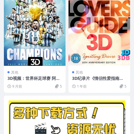
其他
其他
3D视频：世界杯足球赛 阿根
3D纪录片《情侣性爱指南》3
廷vs德国 决赛 3D版 2010年
D版 左右格式 BT种子下载
9 月前
5
1 年前
5
世界杯四分之一决赛世界杯