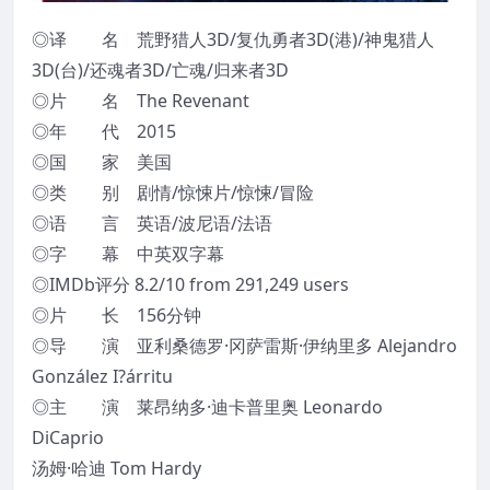
◎译 名 荒野猎人3D/复仇勇者3D(港)/神鬼猎人
3D(台)/还魂者3D/亡魂/归来者3D
◎片 名 The Revenant
◎年 代 2015
◎国 家 美国
◎类 别 剧情/惊悚片/惊悚/冒险
◎语 言 英语/波尼语/法语
◎字 幕 中英双字幕
◎IMDb评分 8.2/10 from 291,249 users
◎片 长 156分钟
◎导 演 亚利桑德罗·冈萨雷斯·伊纳里多 Alejandro
González I?árritu
◎主 演 莱昂纳多·迪卡普里奥 Leonardo
DiCaprio
汤姆·哈迪 Tom Hardy