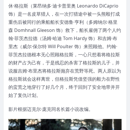
休·格拉斯（莱昂纳多·迪卡普里奥 Leonardo DiCaprio
饰）是一名皮草猎人，在一次打猎途中被一头熊殴打成
重伤后被同行的乘船船长安德鲁·亨利（多姆纳尔·格里
森 Domhnall Gleeson 饰）救下，船长雇佣了两个人约
翰·菲茨杰拉德（汤姆·哈迪 Tom Hardy 饰）和吉姆·布
里杰（威尔·保尔特 Will Poulter 饰）来照顾他。约翰·
菲茨杰拉德根本无心照顾格拉斯，一心只想着将格拉斯
的财产占为己有，于是残忍的杀害了格拉斯的儿子，并
说服吉姆·布里杰将格拉斯抛弃在荒野等死。两人原以为
格拉斯就会这样离世，但格拉斯凭借坚强的毅力在野性
的蛮荒之地穿行了好几个月，终于回到了安全地带并开
始了复仇计划。
影片根据迈克尔·庞克同名长篇小说改编。