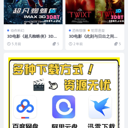
动作科幻
恐怖惊悚
犯罪悬疑
3D电影《超凡蜘蛛侠》3D左
3D电影《此刻与日出之间》3
右格式下载 高清蓝光原盘 网
D左右格式 恐怖3D电影 高清
5 月前
5
2 年前
5
盘+迅雷下载
网盘下载