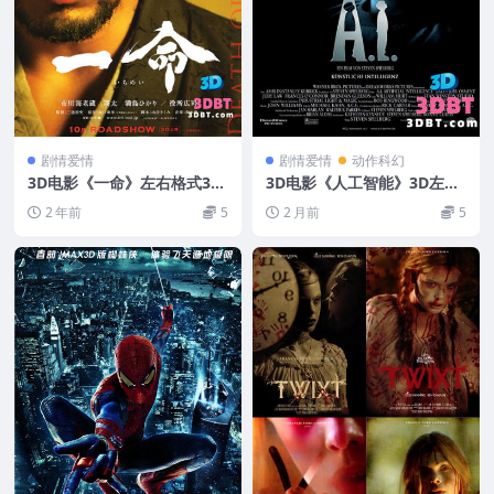
剧情爱情
剧情爱情
动作科幻
3D电影《一命》左右格式3D
3D电影《人工智能》3D左右
版 电影 网盘下载
格式 高清网盘 下载 VR3D电
2 年前
5
2 月前
5
影左右