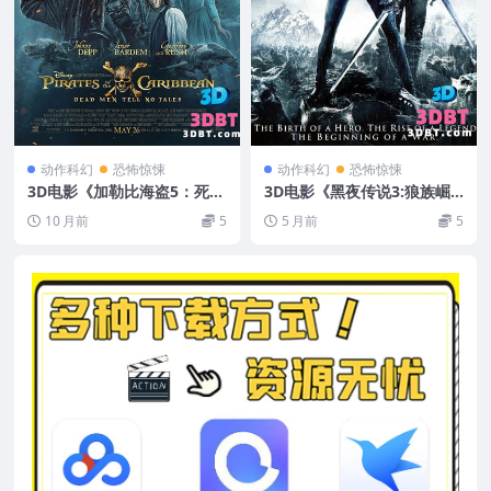
动作科幻
恐怖惊悚
动作科幻
恐怖惊悚
3D电影《加勒比海盗5：死无
3D电影《黑夜传说3:狼族崛
对证3D》左右格式 高清蓝光
起3D》左右格式3D版 高清网
10 月前
5
5 月前
5
原盘 MKV 3D版 网盘 下载
盘+迅雷 下载