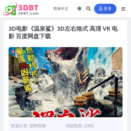
登录
3D电影《温泉鲨》3D左右格式 高清 VR 电
影 百度网盘下载
资源分类:
恐怖惊悚
浏览热度: (282)