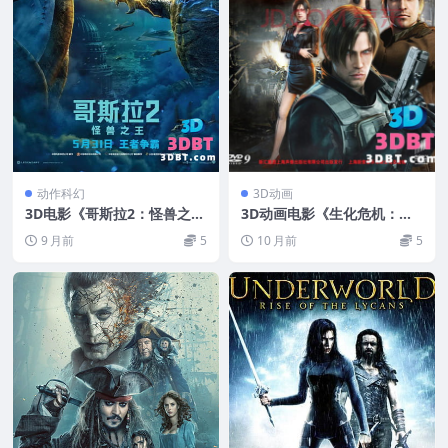
动作科幻
3D动画
3D电影《哥斯拉2：怪兽之王
3D动画电影《生化危机：诅
3D》下载 左右格式 3D版 高
咒》3D 左右格式 高清网盘下
9 月前
5
10 月前
5
清蓝光 出屏字幕 百度网盘
载 Resident.Evil.Damnatio
+迅雷 下载
n.3D.HSBS.