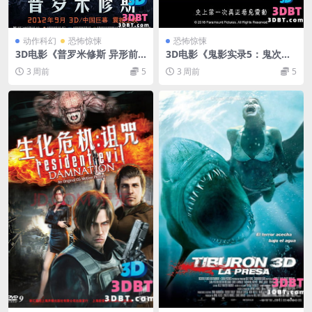
动作科幻
恐怖惊悚
恐怖惊悚
3D电影《普罗米修斯 异形前
3D电影《鬼影实录5：鬼次元3
传》下载 左右格式 3D版 高清
D》左右分屏格式 高清恐怖3D
3 周前
5
3 周前
5
蓝光原盘 网盘 下载
电影下载