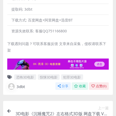
提取码:
3dbt
下载方式:
百度网盘+阿里网盘+迅雷BT
资源失效联系:
客服QQ751166800
下载遇到问题？可联系客服反馈 文章来自采集，侵权请联系下
架
恐怖3D电影
惊悚3D电影
犯罪3D电影
3dbt
分享
收藏
点赞(
0
)
上一篇
3D电影《沉睡魔咒2》左右格式3D版 网盘下载 VR3