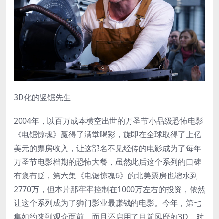
3D化的竖锯先生
2004年，以百万成本横空出世的万圣节小品级恐怖电影
《电锯惊魂》赢得了满堂喝彩，旋即在全球取得了上亿
美元的票房收入，让这部名不见经传的电影成为了每年
万圣节电影档期的恐怖大餐，虽然此后这个系列的口碑
有褒有贬，第六集《电锯惊魂6》的北美票房也缩水到
2770万，但本片那牢牢控制在1000万左右的投资，依然
让这个系列成为了狮门影业最赚钱的电影。今年，第七
集如约来到观众面前，而且还启用了目前风靡的3D，对