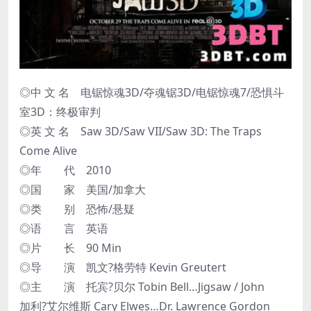
◎中 文 名 电锯惊魂3D/夺魂锯3D/电锯惊魂7/恐惧斗
室3D：终极审判
◎英 文 名 Saw 3D/Saw VII/Saw 3D: The Traps
Come Alive
◎年 代 2010
◎国 家 美国/加拿大
◎类 别 恐怖/悬疑
◎语 言 英语
◎片 长 90 Min
◎导 演 凯文?格劳特 Kevin Greutert
◎主 演 托宾?贝尔 Tobin Bell…Jigsaw / John
加利?艾尔维斯 Cary Elwes…Dr. Lawrence Gordon