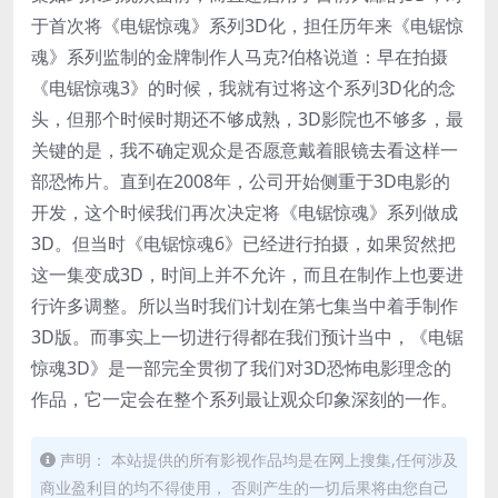
于首次将《电锯惊魂》系列3D化，担任历年来《电锯惊
魂》系列监制的金牌制作人马克?伯格说道：早在拍摄
《电锯惊魂3》的时候，我就有过将这个系列3D化的念
头，但那个时候时期还不够成熟，3D影院也不够多，最
关键的是，我不确定观众是否愿意戴着眼镜去看这样一
部恐怖片。直到在2008年，公司开始侧重于3D电影的
开发，这个时候我们再次决定将《电锯惊魂》系列做成
3D。但当时《电锯惊魂6》已经进行拍摄，如果贸然把
这一集变成3D，时间上并不允许，而且在制作上也要进
行许多调整。所以当时我们计划在第七集当中着手制作
3D版。而事实上一切进行得都在我们预计当中，《电锯
惊魂3D》是一部完全贯彻了我们对3D恐怖电影理念的
作品，它一定会在整个系列最让观众印象深刻的一作。
声明： 本站提供的所有影视作品均是在网上搜集,任何涉及
商业盈利目的均不得使用， 否则产生的一切后果将由您自己