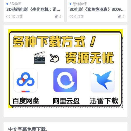
3D动画
恐怖惊悚
3D动画电影《生化危机：诅
3D电影《鲨鱼惊魂夜》3D左
咒》3D 左右格式 高清网盘下
右格式 高清 网盘下载 3DVR电
10 月前
5
6 月前
5
载 Resident.Evil.Damnatio
影
n.3D.HSBS.
中文字幕免费下载。