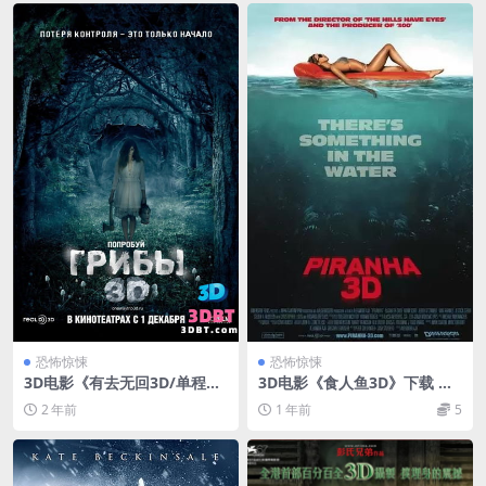
恐怖惊悚
恐怖惊悚
3D电影《有去无回3D/单程路
3D电影《食人鱼3D》下载 恐
3D》恐怖片 左右格式 3D版 下
怖惊悚电影 左右格式 VR3D版
2 年前
1 年前
5
载
下载