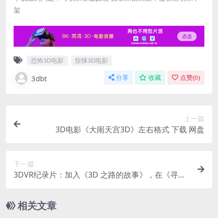
架
恐怖3D电影
惊悚3D电影
3dbt
分享
收藏
点赞(
0
)
上一篇
3D电影《大闹天宫3D》左右格式 下载 网盘
下一篇
3DVR纪录片：加入《3D 之路的故事》，在《寻找
大佛》中揭开古代世界的秘密 超清8K 0731-01
相关文章