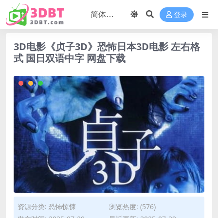
登录
3D电影《贞子3D》恐怖日本3D电影 左右格
式 国日双语中字 网盘下载
资源分类:
恐怖惊悚
浏览热度: (576)