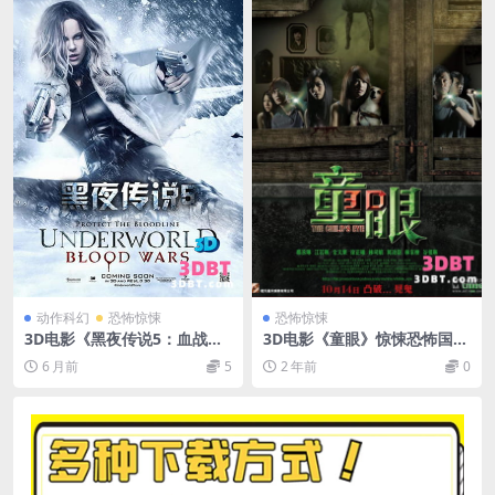
动作科幻
恐怖惊悚
恐怖惊悚
3D电影《黑夜传说5：血战》3
3D电影《童眼》惊悚恐怖国产
D左右格式 高清蓝光网盘 下载
3D电影 左右格式 下载 网盘
6 月前
5
2 年前
0