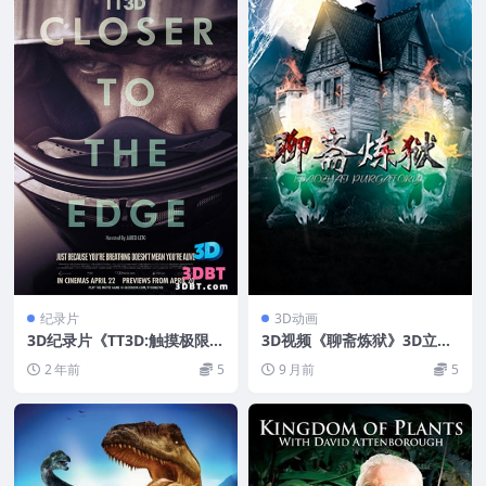
纪录片
3D动画
3D纪录片《TT3D:触摸极限3
3D视频《聊斋炼狱》3D立体
D》下载 左右格式 3D版 高清
电影 3D左右格式片源 百度网
2 年前
5
9 月前
5
网盘+迅雷 下载
盘下载