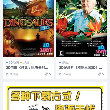
3D动画
纪录片
纪录片
3D电影《恐龙：巴塔哥尼亚
3D纪录片《植物王国3D》左
的巨兽》3D左右格式 高清 网
右格式 BBC纪录片 3D版 下
9 月前
5
2 年前
5
盘 下载
载 高清 英国纪录片 网盘 下
载