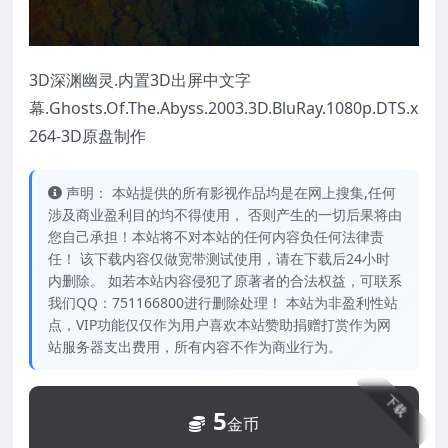
3D深渊幽灵.内置3D出屏中文字
幕.Ghosts.Of.The.Abyss.2003.3D.BluRay.1080p.DTS.x
264-3D原盘制作
声明： 本站提供的所有影视作品均是在网上搜集,任何
涉及商业盈利目的均不得使用， 否则产生的一切后果将由
您自己承担！本站将不对本站的任何内容负任何法律责
任！ 该下载内容仅做宽带测试使用，请在下载后24小时
内删除。 如若本站内容侵犯了原著者的合法权益，可联系
我们QQ：751166800进行删除处理！ 本站为非盈利性站
点，VIP功能仅仅作为用户喜欢本站赞助捐赠打赏作为网
站服务器支出费用，所有内容不作为商业行为。
下载
5
金币