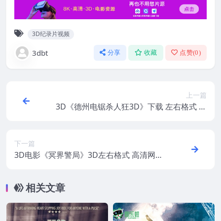
3D纪录片视频
3dbt
分享
收藏
点赞(
0
)
上一篇
3D《德州电锯杀人狂3D》下载 左右格式 高
清3D 网盘 下载
下一篇
3D电影《冥界警局》3D左右格式 高清网盘
下载 VR左右格式3D版
相关文章