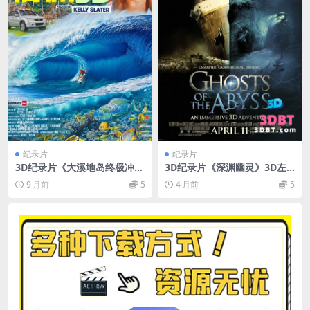
纪录片
纪录片
3D纪录片《大溪地岛终极冲
3D纪录片《深渊幽灵》3D左
浪》左右格式3D影视户外极限
右格式 高清网盘 下载 VR3D
9 月前
5
4 月前
5
运动纪录片
中文出屏字幕