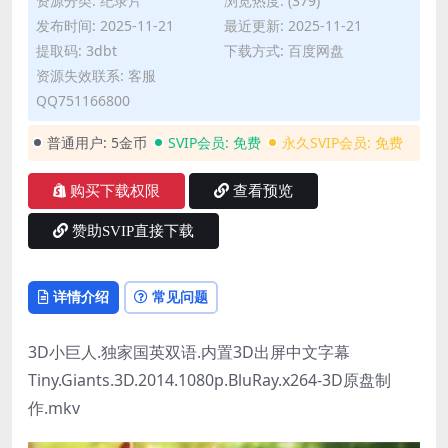
资源分类:
纪录片
浏览热度: (379)
发布时间: 2025-11-21
最近更新: 2025-11-21
提取码: 3dbt
下载方式: 百度网盘
资源失效联系: 客服
QQ751166800
普通用户:
5金币
SVIP会员:
免费
永久SVIP会员:
免费
购买下载权限
查看预览
赞助SVIP直接下载
详情介绍
常见问题
3D小巨人.独家国英双语.内置3D出屏中文字幕
Tiny.Giants.3D.2014.1080p.BluRay.x264-3D原盘制
作.mkv