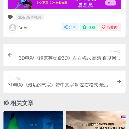
3D纪录片视频
3dbt
分享
收藏
点赞(
0
)
上一篇
3D电影《维京英灵殿3D》左右格式 高清 百度网盘
下载 中文字幕
下一篇
3D电影《最后的气宗》带中文字幕 左右格式 最后
的风之子3D版 网盘下载
相关文章