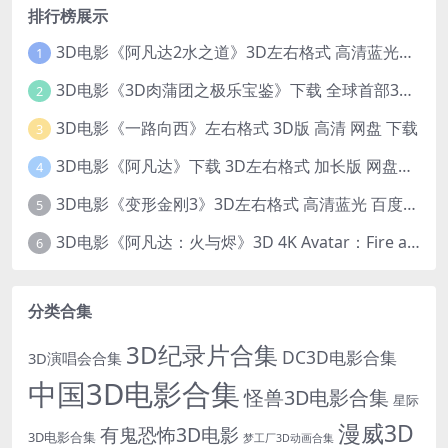
排行榜展示
3D电影《阿凡达2水之道》3D左右格式 高清蓝光原盘 网盘下载 中文配音 4K3DVR电影
1
3D电影《3D肉蒲团之极乐宝鉴》下载 全球首部3D限制级电影 网盘下载
2
3D电影《一路向西》左右格式 3D版 高清 网盘 下载
3
3D电影《阿凡达》下载 3D左右格式 加长版 网盘下载
4
3D电影《变形金刚3》3D左右格式 高清蓝光 百度网盘+迅雷 下载 出屏国配字幕.国英双语
5
3D电影《阿凡达：火与烬》3D 4K Avatar：Fire and Ash 3D 左右格式 高清4K 电影 下载
6
分类合集
3D纪录片合集
DC3D电影合集
3D演唱会合集
中国3D电影合集
怪兽3D电影合集
星际
漫威3D
有鬼恐怖3D电影
3D电影合集
梦工厂3D动画合集