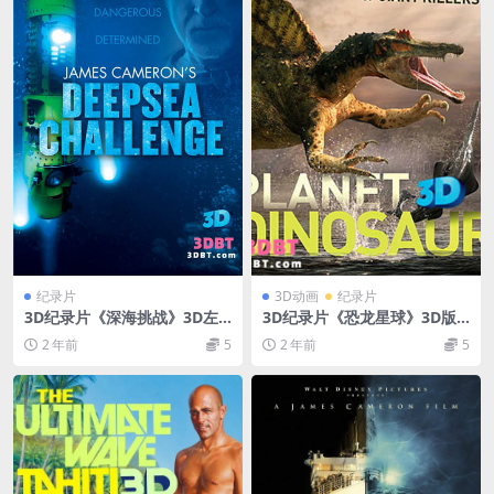
纪录片
3D动画
纪录片
3D纪录片《深海挑战》3D左
3D纪录片《恐龙星球》3D版
右格式 下载 高清蓝光原盘
BBC纪录片 下载
2 年前
5
2 年前
5