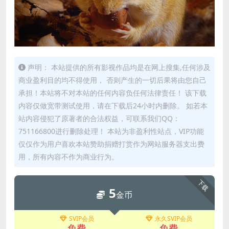
声明： 本站提供的所有影视作品均是在网上搜集,任何涉及
商业盈利目的均不得使用， 否则产生的一切后果将由您自己
承担！本站将不对本站的任何内容负任何法律责任！ 该下载
内容仅做宽带测试使用，请在下载后24小时内删除。 如若本
站内容侵犯了原著者的合法权益，可联系我们QQ：
751166800进行删除处理！ 本站为非盈利性站点，VIP功能
仅仅作为用户喜欢本站赞助捐赠打赏作为网站服务器支出费
用，所有内容不作为商业行为。
下载
5
金币
SVIP会员
永久SVIP会员
免费
免费