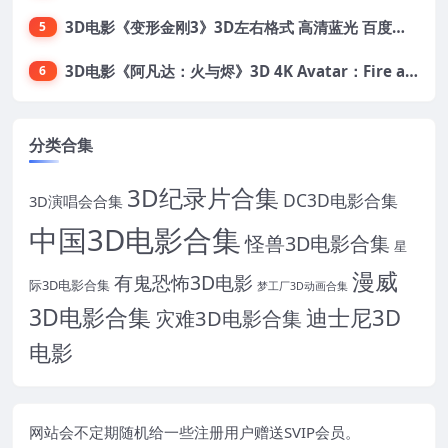
3D电影《变形金刚3》3D左右格式 高清蓝光 百度网盘+迅雷 下载 出屏国配字幕.国英双语
5
3D电影《阿凡达：火与烬》3D 4K Avatar：Fire and Ash 3D 左右格式 高清4K 电影 下载
6
分类合集
3D纪录片合集
DC3D电影合集
3D演唱会合集
中国3D电影合集
怪兽3D电影合集
星
漫威
有鬼恐怖3D电影
际3D电影合集
梦工厂3D动画合集
3D电影合集
迪士尼3D
灾难3D电影合集
电影
网站会不定期随机给一些注册用户赠送SVIP会员。