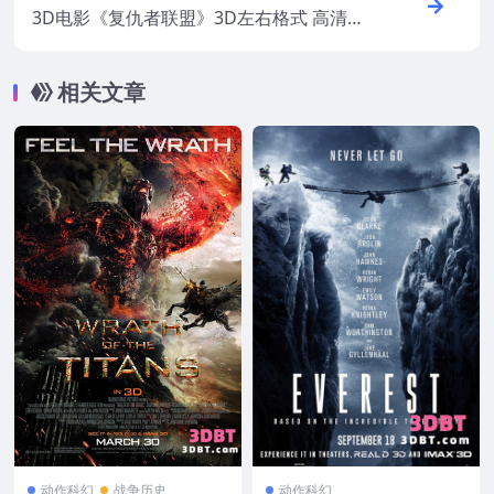
3D电影《复仇者联盟》3D左右格式 高清蓝
光 网盘+迅雷下载
相关文章
动作科幻
战争历史
动作科幻