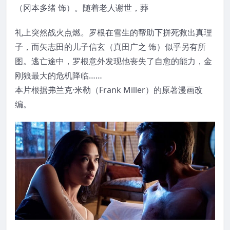
（冈本多绪 饰）。随着老人谢世，葬
礼上突然战火点燃。罗根在雪生的帮助下拼死救出真理
子，而矢志田的儿子信玄（真田广之 饰）似乎另有所
图。逃亡途中，罗根意外发现他丧失了自愈的能力，金
刚狼最大的危机降临……
本片根据弗兰克·米勒（Frank Miller）的原著漫画改
编。