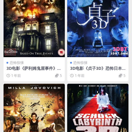
恐怖惊悚
恐怖惊悚
3D电影《萨利姆鬼屋事件》左
3D电影《贞子3D》恐怖日本3
右分屏格式 3D 高清网盘下载
D电影 左右格式 国日双语中字
1 年前
5
1 年前
5
电影
网盘下载