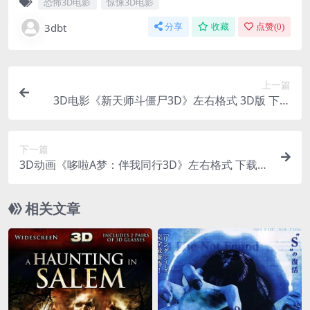
恐怖3D电影
惊悚3D电影
3dbt
分享
收藏
点赞(
0
)
上一篇
3D电影《新天师斗僵尸3D》左右格式 3D版 下载
高清蓝光网盘+迅雷下载
下一篇
3D动画《哆啦A梦：伴我同行3D》左右格式 下载
高清蓝光网盘 3D版 网盘+迅雷 下载
相关文章