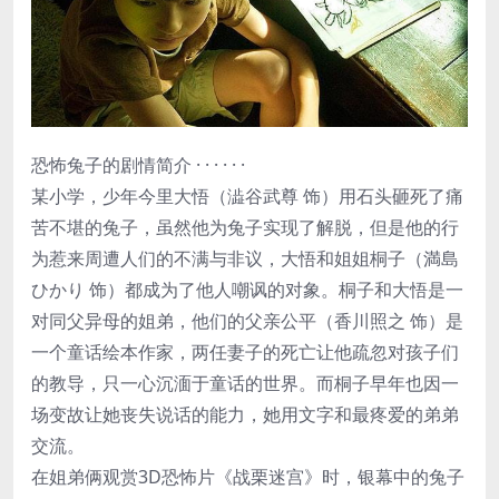
恐怖兔子的剧情简介 · · · · · ·
某小学，少年今里大悟（澁谷武尊 饰）用石头砸死了痛
苦不堪的兔子，虽然他为兔子实现了解脱，但是他的行
为惹来周遭人们的不满与非议，大悟和姐姐桐子（満島
ひかり 饰）都成为了他人嘲讽的对象。桐子和大悟是一
对同父异母的姐弟，他们的父亲公平（香川照之 饰）是
一个童话绘本作家，两任妻子的死亡让他疏忽对孩子们
的教导，只一心沉湎于童话的世界。而桐子早年也因一
场变故让她丧失说话的能力，她用文字和最疼爱的弟弟
交流。
在姐弟俩观赏3D恐怖片《战栗迷宫》时，银幕中的兔子