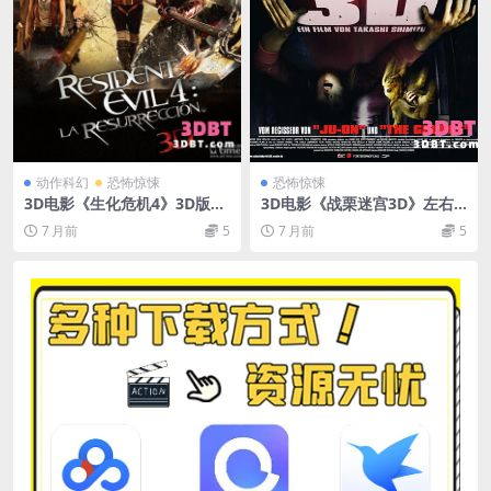
动作科幻
恐怖惊悚
恐怖惊悚
3D电影《生化危机4》3D版左
3D电影《战栗迷宫3D》左右
右格式 下载 4K高清VR电影 中
格式恐怖电影颤栗迷宫3D 下
7 月前
5
7 月前
5
文字幕 网盘+迅雷 下载
载