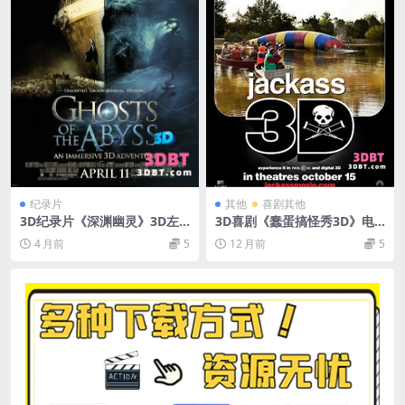
纪录片
其他
喜剧其他
3D纪录片《深渊幽灵》3D左
3D喜剧《蠢蛋搞怪秀3D》电
右格式 高清网盘 下载 VR3D
影下载 jackass3D版 左右格式
4 月前
5
12 月前
5
中文出屏字幕
网盘下载