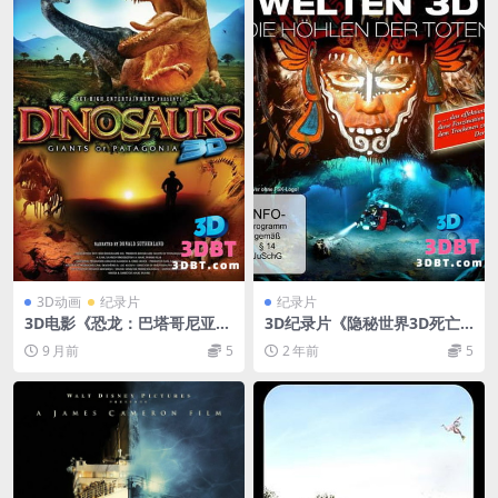
3D动画
纪录片
纪录片
3D电影《恐龙：巴塔哥尼亚的
3D纪录片《隐秘世界3D死亡
巨兽》3D左右格式 高清 网盘
洞穴》左右格式 3D版 下载 百
9 月前
5
2 年前
5
下载
度网盘+迅雷下载