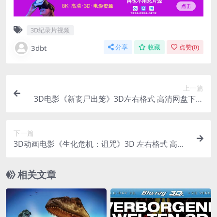
3D纪录片视频
3dbt
分享
收藏
点赞(
0
)
上一篇
3D电影《新丧尸出笼》3D左右格式 高清网盘下载
分屏3DVR电影
下一篇
3D动画电影《生化危机：诅咒》3D 左右格式 高清
网盘下载 Resident.Evil.Damnation.3D.HSBS.
相关文章