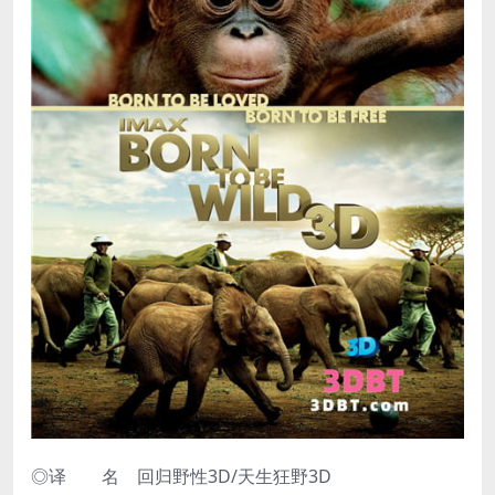
◎译 名 回归野性3D/天生狂野3D