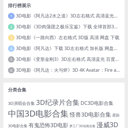
排行榜展示
3D电影《阿凡达2水之道》3D左右格式 高清蓝光原盘 网盘下载 中文配音 4K3DVR电影
1
3D电影《3D肉蒲团之极乐宝鉴》下载 全球首部3D限制级电影 网盘下载
2
3D电影《一路向西》左右格式 3D版 高清 网盘 下载
3
3D电影《阿凡达》下载 3D左右格式 加长版 网盘下载
4
3D电影《变形金刚3》3D左右格式 高清蓝光 百度网盘+迅雷 下载 出屏国配字幕.国英双语
5
3D电影《阿凡达：火与烬》3D 4K Avatar：Fire and Ash 3D 左右格式 高清4K 电影 下载
6
分类合集
3D纪录片合集
DC3D电影合集
3D演唱会合集
中国3D电影合集
怪兽3D电影合集
星际
漫威3D
有鬼恐怖3D电影
3D电影合集
梦工厂3D动画合集