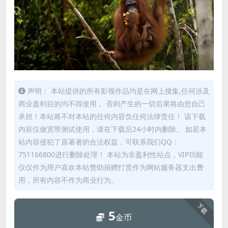
声明： 本站提供的所有影视作品均是在网上搜集,任何涉及
商业盈利目的均不得使用， 否则产生的一切后果将由您自己
承担！本站将不对本站的任何内容负任何法律责任！ 该下载
内容仅做宽带测试使用，请在下载后24小时内删除。 如若本
站内容侵犯了原著者的合法权益，可联系我们QQ：
751166800进行删除处理！ 本站为非盈利性站点，VIP功能
仅仅作为用户喜欢本站赞助捐赠打赏作为网站服务器支出费
用，所有内容不作为商业行为。
下载
5
金币