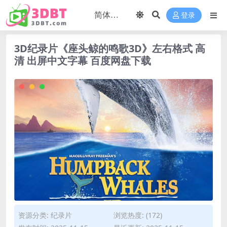
登录
3D纪录片《座头鲸的鸣歌3D》左右格式 高
清 出屏中文字幕 百度网盘下载
资源分类:
纪录片
浏览热度: (172)