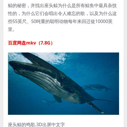
鲸的秘密，并找出座头鲸为什么是所有鲸鱼中最具杂技
性的，为什么它们会唱出令人难忘的歌，以及为什么这
些55英尺、50吨重的聪明动物每年来回迁徙10000英
里。
百度网盘mkv（7.8G）
座头鲸的鸣歌.3D出屏中文字