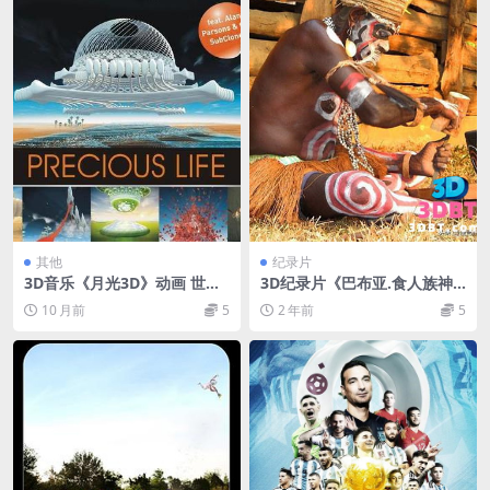
其他
纪录片
3D音乐《月光3D》动画 世界
3D纪录片《巴布亚.食人族神
首张动画音乐3D蓝光 左右格
秘岛》3D左右格式 高清 网盘
10 月前
5
2 年前
5
式 3D版 网盘 下载
下载