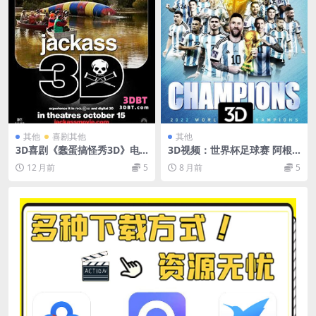
其他
喜剧其他
其他
3D喜剧《蠢蛋搞怪秀3D》电
3D视频：世界杯足球赛 阿根
影下载 jackass3D版 左右格式
廷vs德国 决赛 3D版 2010年
12 月前
5
8 月前
5
网盘下载
世界杯四分之一决赛世界杯