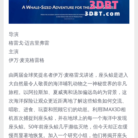
导演
格雷戈·迈吉里弗雷
主演
伊万·麦克格雷格
由两届金球奖提名者伊万·麦格雷戈讲述，座头鲸是进入
大自然最令人敬畏的海洋哺乳动物之一神秘世界的非凡
旅程。以阿拉斯加、夏威夷和汤加偏远岛屿为背景，这
次海洋探险让观众更近距离地了解这些鲸鱼如何交流、
唱歌、进食、玩耍和照顾它们的幼崽。利用IMAX3D相
机首次捕捉到座头鲸，并在地球上的每一个海洋中发现
座头鲸。50年前座头鲸几乎濒临灭绝，但今天却正在缓
慢而显著地恢复。加入一个研究小组，他们将揭开座头