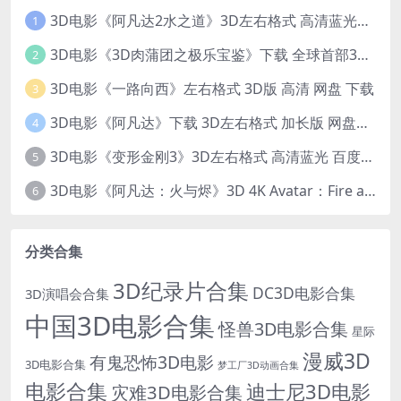
3D电影《阿凡达2水之道》3D左右格式 高清蓝光原盘 网盘下载 中文配音 4K3DVR电影
1
3D电影《3D肉蒲团之极乐宝鉴》下载 全球首部3D限制级电影 网盘下载
2
3D电影《一路向西》左右格式 3D版 高清 网盘 下载
3
3D电影《阿凡达》下载 3D左右格式 加长版 网盘下载
4
3D电影《变形金刚3》3D左右格式 高清蓝光 百度网盘+迅雷 下载 出屏国配字幕.国英双语
5
3D电影《阿凡达：火与烬》3D 4K Avatar：Fire and Ash 3D 左右格式 高清4K 电影 下载
6
分类合集
3D纪录片合集
DC3D电影合集
3D演唱会合集
中国3D电影合集
怪兽3D电影合集
星际
漫威3D
有鬼恐怖3D电影
3D电影合集
梦工厂3D动画合集
电影合集
迪士尼3D电影
灾难3D电影合集