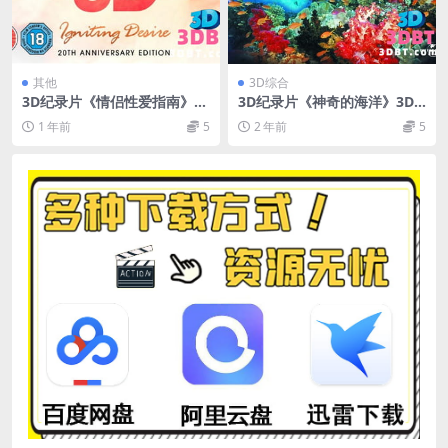
其他
3D综合
3D纪录片《情侣性爱指南》3
3D纪录片《神奇的海洋》3D
D版 左右格式 BT种子下载
左右版 下载
1 年前
5
2 年前
5