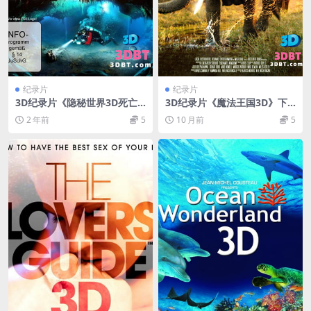
纪录片
纪录片
3D纪录片《隐秘世界3D死亡
3D纪录片《魔法王国3D》下
洞穴》左右格式 3D版 下载 百
载 左右格式3D版 高清蓝光原
2 年前
5
10 月前
5
度网盘+迅雷下载
盘 MKV 网盘 下载