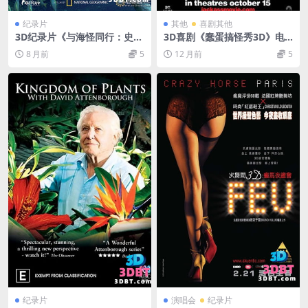
纪录片
其他
喜剧其他
3D纪录片《与海怪同行：史前
3D喜剧《蠢蛋搞怪秀3D》电
探险3D》BBC纪录片 下载 左
影下载 jackass3D版 左右格式
8 月前
5
12 月前
5
右格式 3D版 高清 网盘 下载
网盘下载
纪录片
演唱会
纪录片