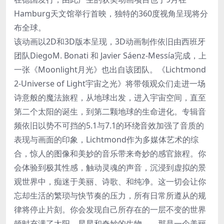
Hamburg天文馆举行首映，独特的360度视角呈现将分
布全球。
该动画以2D和3D版本呈现，3D动画制作依旧由西班牙
团队DiegoM. Bonati 和 Javier Sáenz-Messía完成，上
一张《Moonlight月光》也出自该团队。《Lichtmond
2-Universe of Light宇宙之光》将带领观众们走进一场
诗意般的魔法旅程，从地球出发，进入宇宙空间，直至
第二个太阳的诞生，到第二颗地球的生命进化。专辑音
频依旧以势不可挡的5.1与7.1的环绕音效加强了音质的
表现与画面的印象，Lichtmond作为多媒体艺术的综
合，惊人的图像和美妙的音乐带来奇妙的感官旅程。你
会体验到极其性感，触动灵魂的声音，沉浸到虚拟的景
观世界中，痴迷于美丽、诗歌、和纯净。这一切会让你
忘却生活的繁琐与快节奏的压力，所有日常所遵从的规
律将停止片刻。你会发现自己所存在的一层不变的世界
顿时充满了太阳、星星和奇妙的生物——那是一个美丽