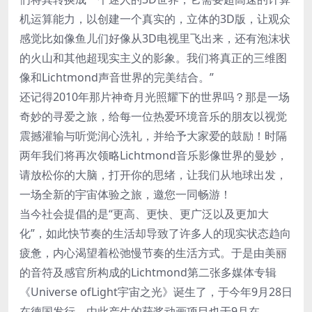
机运算能力，以创建一个真实的，立体的3D版，让观众
感觉比如像鱼儿们好像从3D电视里飞出来，还有泡沫状
的火山和其他超现实主义的影象。我们将真正的三维图
像和Lichtmond声音世界的完美结合。”
还记得2010年那片神奇月光照耀下的世界吗？那是一场
奇妙的寻爱之旅，给每一位热爱环境音乐的朋友以视觉
震撼灌输与听觉润心洗礼，并给予大家爱的鼓励！时隔
两年我们将再次领略Lichtmond音乐影像世界的曼妙，
请放松你的大脑，打开你的思绪，让我们从地球出发，
一场全新的宇宙体验之旅，邀您一同畅游！
当今社会提倡的是“更高、更快、更广泛以及更加大
化”，如此快节奏的生活却导致了许多人的现实状态趋向
疲惫，内心渴望着松弛慢节奏的生活方式。于是由美丽
的音符及感官所构成的Lichtmond第二张多媒体专辑
《Universe ofLight宇宙之光》诞生了，于今年9月28日
在德国发行，由此产生的获奖动画项目也于9月在