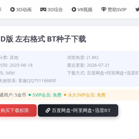
影
3D动画
3D综合
VR视频
赞助SVIP
D版 左右格式 BT种子下载
分类:
其他
浏览热度: (1.8K)
间: 2025-06-18
最近更新: 2026-07-21
: 3dbt
下载方式: 百度网盘+阿里网盘+迅雷B
效联系: 客服QQ751166800
通用户:
5金币
SVIP会员:
免费
永久SVIP会员:
免费
购买下载权限
百度网盘+阿里网盘+迅雷BT