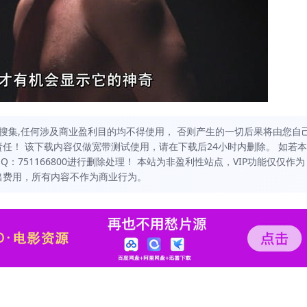
搜集,任何涉及商业盈利目的均不得使用， 否则产生的一切后果将由您自
任！ 该下载内容仅做宽带测试使用，请在下载后24小时内删除。 如若本
751166800进行删除处理！ 本站为非盈利性站点，VIP功能仅仅作为
出费用，所有内容不作为商业行为。