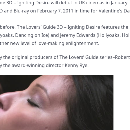
ide 3D – Igniting Desire will debut in UK cinemas in January
 and Blu-ray on February 7, 2011 in time for Valentine’s Da
before, The Lovers’ Guide 3D – Igniting Desire features the
lyoaks, Dancing on Ice) and Jeremy Edwards (Hollyoaks, Ho
gether new level of love-making enlightenment.
 the original producers of The Lovers’ Guide series–Robert
y the award-winning director Kenny Rye.