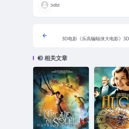
3dbt
3D电影《乐高蝙蝠侠大电影》3D
右格式 4K蓝光原盘 MKV
相关文章