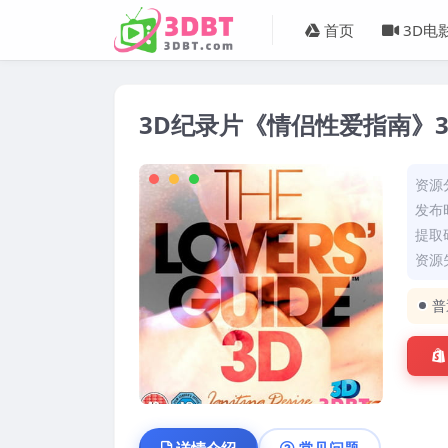
首页
3D电
3D纪录片《情侣性爱指南》3
资源
发布时
提取码
资源失
普
详情介绍
常见问题