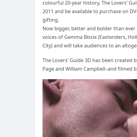
colourful 20-year history, The Lovers’ Gu
2011 and be available to purchase on DVD
gifting.
Now bigger, better and bolder than ever 
voices of Gemma Bissix (Eastenders, Hol
City) and will take audiences to an alto
The Lovers’ Guide 3D has been created by
Page and William Campbell–and filmed b