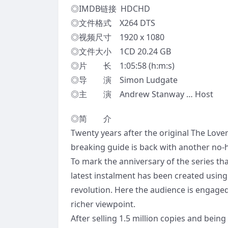
◎IMDB链接 HDCHD
◎文件格式 X264 DTS
◎视频尺寸 1920 x 1080
◎文件大小 1CD 20.24 GB
◎片 长 1:05:58 (h:m:s)
◎导 演 Simon Ludgate
◎主 演 Andrew Stanway … Host
◎简 介
Twenty years after the original The Lover
breaking guide is back with another no-h
To mark the anniversary of the series th
latest instalment has been created using
revolution. Here the audience is engage
richer viewpoint.
After selling 1.5 million copies and being