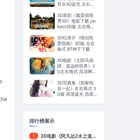
音乐3D蓝光 左右格
式 3D版 网盘 下载
3D喜剧《蠢蛋搞怪
秀3D》电影下载 jac
kass3D版 左右格式
网盘下载
3D纪录片《情侣性
爱指南》3D版 左右
格式 BT种子下载
3D电影《太阳马戏
团：遥远的世界》3
D左右格式 高清网盘
+迅雷 下载
d-
3D写真集《郑家纯
在一起》左右格式 3
D版 高清蓝光 迅雷
the
下载
排行榜展示
3D电影《阿凡达2水之道》3D左右格式 高清蓝光原盘 网盘下载 中文配音 4K3DVR电影
1